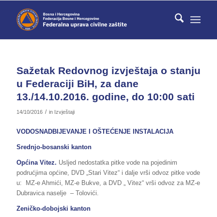
Sažetak Redovnog izvještaja o stanju
u Federaciji BiH, za dane
13./14.10.2016. godine, do 10:00 sati
/
14/10/2016
in
Izvještaji
VODOSNADBIJEVANJE I OŠTEĆENJE INSTALACIJA
Srednjo-bosanski kanton
Općina Vitez.
Usljed nedostatka pitke vode na pojedinim
podrućjima općine, DVD „Stari Vitez“ i dalje vrši odvoz pitke vode
u: MZ-e Ahmići, MZ-e Bukve, a DVD „ Vitez“ vrši odvoz za MZ-e
Dubravica naselje – Tolovići.
Zeničko-dobojski kanton