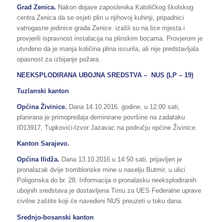
Grad Zenica.
Nakon dojave zaposlenika Katoličkog školskog
centra Zenica da se osjeti plin u njihovoj kuhinji, pripadnici
vatrogasne jedinice grada Zenice izašli su na lice mjesta i
provjerili ispravnost instalacija na plinskim bocama. Provjerom je
utvrđeno da je manja količina plina iscurila, ali nije predstavljala
opasnost za izbijanje požara.
NEEKSPLODIRANA UBOJNA SREDSTVA – NUS (LP – 19)
Tuzlanski kanton
Općina Živinice.
Dana 14.10.2016. godine, u 12:00 sati,
planirana je primopredaja deminirane površine na zadataku
ID13917, Tupkovići-Izvor Jazavac na području općine Živinice.
Kanton Sarajevo.
Općina Ilidža.
Dana 13.10.2016 u 14:50 sati, prijavljen je
pronalazak dvije tromblonske mine u naselju Butmir, u ulici
Poligonska do br. 28. Informacija o pronalasku neeksplodiranih
ubojnih sredstava je dostavljena Timu za UES Federalne uprave
civilne zaštite koji će navedeni NUS preuzeti u toku dana.
Srednjo-bosanski kanton