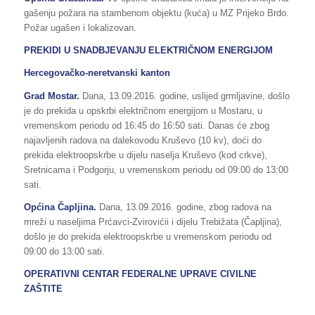
gašenju požara na stambenom objektu (kuća) u MZ Prijeko Brdo.
Požar ugašen i lokalizovan.
PREKIDI U SNADBJEVANJU ELEKTRIČNOM ENERGIJOM
Hercegovačko-neretvanski kanton
Grad Mostar.
Dana, 13.09.2016. godine, uslijed grmljavine, došlo
je do prekida u opskrbi električnom energijom u Mostaru, u
vremenskom periodu od 16:45 do 16:50 sati. Danas će zbog
najavljenih radova na dalekovodu Kruševo (10 kv), doći do
prekida elektroopskrbe u dijelu naselja Kruševo (kod crkve),
Sretnicama i Podgorju, u vremenskom periodu od 09:00 do 13:00
sati.
Općina Čapljina.
Dana, 13.09.2016. godine, zbog radova na
mreži u naseljima Prćavci-Zvirovićii i dijelu Trebižata (Čapljina),
došlo je do prekida elektroopskrbe u vremenskom periodu od
09:00 do 13:00 sati.
OPERATIVNI CENTAR FEDERALNE UPRAVE
CIVILNE
ZAŠTITE