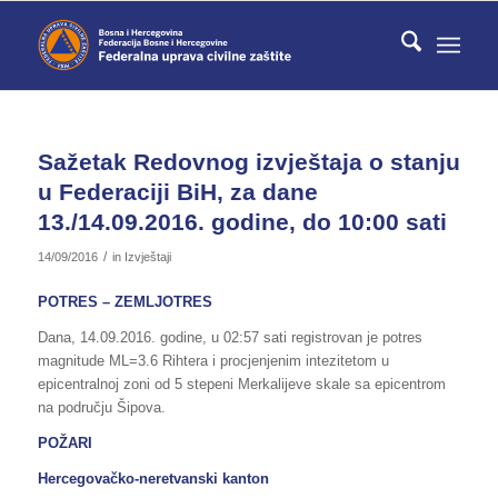
Sažetak Redovnog izvještaja o stanju
u Federaciji BiH, za dane
13./14.09.2016. godine, do 10:00 sati
/
14/09/2016
in
Izvještaji
POTRES – ZEMLJOTRES
Dana, 14.09.2016. godine, u 02:57 sati registrovan je potres
magnitude МL=3.6 Rihtera i procjenjenim intezitetom u
epicentralnoj zoni od 5 stepeni Merkalijeve skale sa epicentrom
na području Šipova.
POŽARI
Hercegovačko-neretvanski kanton