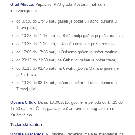
Grad Mostar.
Pripadnici PVJ grada Mostara imali su 7
intervencija i to:
od 07:30 do 17:45 sati, gašen je požar u Fabrici duhana u
Titovoj ulici,
od 10:25 do 11:15 sati, na Bišća polju gašen je požar rastinja,
od 10:35 do 11:20 sati, u Rodoču gašen je požar rastinja,
od 17:00 do 17:35 sati, u Opinama gašen je požar rastinja,
od 20:15 do 21:30 sati, na Gubavici gašen je požar trave,
od 01:15 do 01:45 sati, na Čekrku (Donja Mahala) gašen je
požar trave,
od 19:20 do 03:15 sati, gašen je požar u Fabrici duhana u
Titovoj ulici.
Općina Čitluk.
Dana, 13.09.2016. godine, u periodu od 14:15 do
17:00 sati, VJ Čitluk gasila je požar trave i niskog rastinja u
Kručevićima.
Tuzlanski kanton
Općina Gračanica.
VJ općine Gračanica imala je intervenciju na