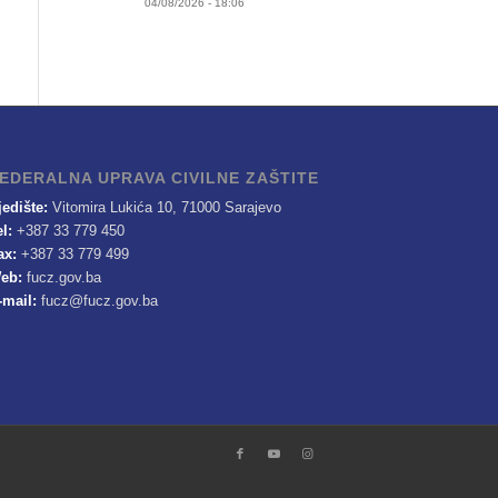
04/08/2026 - 18:06
EDERALNA UPRAVA CIVILNE ZAŠTITE
jedište:
Vitomira Lukića 10, 71000 Sarajevo
el:
+387 33 779 450
ax:
+387 33 779 499
eb:
fucz.gov.ba
-mail:
fucz@fucz.gov.ba