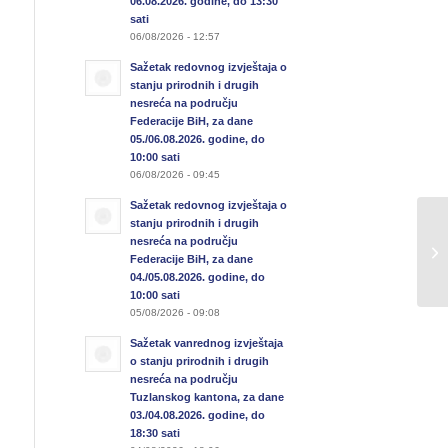
06.08.2026. godine, do 13:30
sati
06/08/2026 - 12:57
Sažetak redovnog izvještaja o
stanju prirodnih i drugih
nesreća na području
Federacije BiH, za dane
05./06.08.2026. godine, do
10:00 sati
06/08/2026 - 09:45
Sažetak redovnog izvještaja o
stanju prirodnih i drugih
Sa
nesreća na području
u 
Federacije BiH, za dane
13
04./05.08.2026. godine, do
10:00 sati
05/08/2026 - 09:08
Sažetak vanrednog izvještaja
o stanju prirodnih i drugih
nesreća na području
Tuzlanskog kantona, za dane
03./04.08.2026. godine, do
18:30 sati