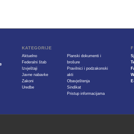
KATEGORIJE
F
Aktuelno
Planski dokumenti i
S
Federalni štab
brošure
T
Izvještaji
Pravilnici i podzakonski
F
Javne nabavke
akti
W
Zakoni
Obavještenja
E
Uredbe
Sindikat
Pristup informacijama