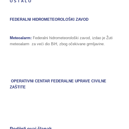
O S T A L O
FEDERALNI HIDROMETEOROLOŠKI ZAVOD
Meteoalarm:
Federalni hidrometeorološki zavod, izdao je Žuti
meteoalarm za veći dio BiH, zbog očekivane grmljavine.
OPERATIVNI CENTAR FEDERALNE UPRAVE CIVILNE
ZAŠTITE
Podijeli ovaj članak