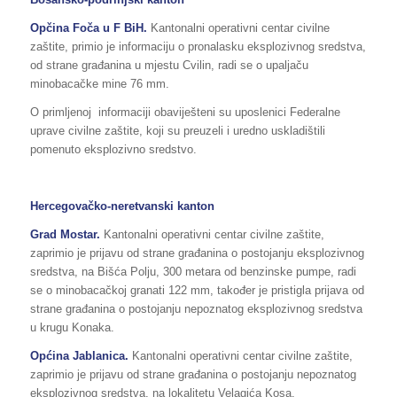
Opčina Foča u F BiH.
Kantonalni operativni centar civilne
zaštite, primio je informaciju o pronalasku eksplozivnog sredstva,
od strane građanina u mjestu Cvilin, radi se o upaljaču
minobacačke mine 76 mm.
O primljenoj informaciji obaviješteni su uposlenici Federalne
uprave civilne zaštite, koji su preuzeli i uredno uskladištili
pomenuto eksplozivno sredstvo.
Hercegovačko-neretvanski kanton
Grad Mostar.
Kantonalni operativni centar civilne zaštite,
zaprimio je prijavu od strane građanina o postojanju eksplozivnog
sredstva, na Bišća Polju, 300 metara od benzinske pumpe, radi
se o minobacačkoj granati 122 mm, također je pristigla prijava od
strane građanina o postojanju nepoznatog eksplozivnog sredstva
u krugu Konaka.
Općina Jablanica.
Kantonalni operativni centar civilne zaštite,
zaprimio je prijavu od strane građanina o postojanju nepoznatog
eksplozivnog sredstva, na lokalitetu Velagića Kosa.