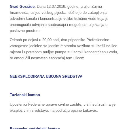
Grad Goražde.
Dana 12.07.2018. godine, u ulici Zaima
Imamovića, usljed velikog pljuska došlo je do začepljenja
odvodnih kanala i koncentracije velike količine vode koja je
onemugućila odvijanje saobraćaja i mogućnost ulijevanja u
poslovne prostore.
Odmah po dojavi u 20,00 sati, dva pripadnika Profesionalne
vatrogasne jedinice sa jednim motornim vozilom su izašli na lice
mjesta i upotrebom muljne pumpe su iscrpili koncentrisanu vodu,
te omogućili nesmetan saobraćaj tom ulicom.
NEEKSPLODIRANA UBOJNA SREDSTVA
Tuzlanski kanton
Uposlenici Federalne uprave civilne zaštite, vršili su izuzimanje
eksplozivnih sredstava, na području općine Lukavac.
Bosansko-podrinjski kanton