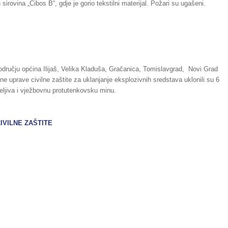
rovina „Cibos B“, gdje je gorio tekstilni materijal. Požari su ugašeni.
odručju općina Ilijaš, Velika Kladuša, Gračanica, Tomislavgrad, Novi Grad
e uprave civilne zaštite za uklanjanje eksplozivnih sredstava uklonili su 6
eljiva i vježbovnu protutenkovsku minu.
IVILNE ZAŠTITE