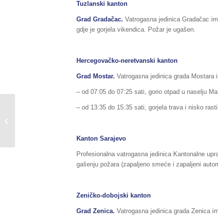
Tuzlanski kanton
Grad
Gradačac
.
Vatrogasna jedinica Gradačac ima
gdje je gorjela vikendica. Požar je ugašen.
Hercegovačko-neretvanski kanton
Grad Mostar.
Vatrogasna jedinica grada Mostara im
– od 07:05 do 07:25 sati, gorio otpad u naselju Ma
– od 13:35 do 15:35 sati, gorjela trava i nisko rast
Sažetak redovnog izvještaja o stanju
u Federaciji BiH, za dane
11./12.06.2020....
Kanton Sarajevo
Profesionalna vatrogasna jedinica Kantonalne upra
gašenju požara (zapaljeno smeće i zapaljeni automo
Zeničko-dobojski kanton
Grad Zenica.
Vatrogasna jedinica grada Zenica im