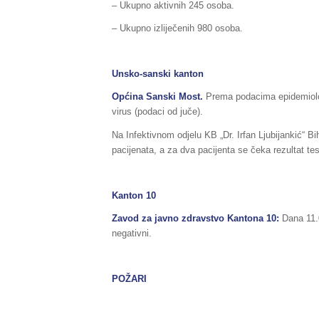
– Ukupno aktivnih 245 osoba.
– Ukupno izliječenih 980 osoba.
Unsko-sanski kanton
Općina Sanski Most.
Prema podacima epidemiolo
virus (podaci od juče).
Na Infektivnom odjelu KB „Dr. Irfan Ljubijankić“ B
pacijenata, a za dva pacijenta se čeka rezultat tes
Kanton 10
Zavod za javno zdravstvo Kantona 10:
Dana 11.0
negativni.
POŽARI