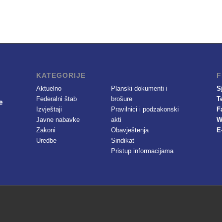
KATEGORIJE
F
Aktuelno
Planski dokumenti i
S
Federalni štab
brošure
T
Izvještaji
Pravilnici i podzakonski
F
Javne nabavke
akti
W
Zakoni
Obavještenja
E
Uredbe
Sindikat
Pristup informacijama