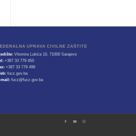
EDERALNA UPRAVA CIVILNE ZAŠTITE
jedište:
Vitomira Lukića 10, 71000 Sarajevo
el:
+387 33 779 450
ax:
+387 33 779 499
eb:
fucz.gov.ba
-mail:
fucz@fucz.gov.ba