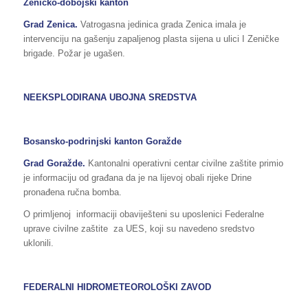
Zeničko-dobojski kanton
Grad Zenica.
Vatrogasna jedinica grada Zenica imala je
intervenciju na gašenju zapaljenog plasta sijena u ulici I Zeničke
brigade. Požar je ugašen.
NEEKSPLODIRANA UBOJNA SREDSTVA
Bosansko-podrinjski kanton Goražde
Grad
Goražde
.
Kantonalni operativni centar civilne zaštite primio
je informaciju od građana da je na lijevoj obali rijeke Drine
pronađena ručna bomba.
O primljenoj informaciji obaviješteni su uposlenici Federalne
uprave civilne zaštite za UES, koji su navedeno sredstvo
uklonili.
FEDERALNI HIDROMETEOROLOŠKI ZAVOD