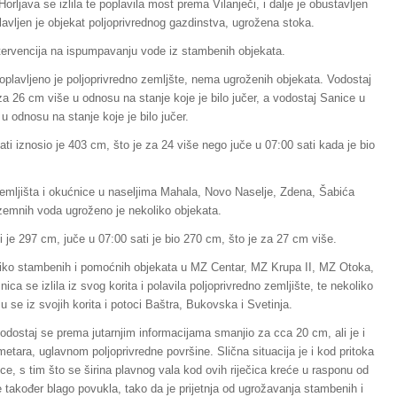
ljava se izlila te poplavila most prema Vilanječi, i dalje je obustavljen
lavljen je objekat poljoprivrednog gazdinstva, ugrožena stoka.
ntervencija na ispumpavanju vode iz stambenih objekata.
poplavljeno je poljoprivredno zemljšte, nema ugroženih objekata. Vodostaj
 za 26 cm više u odnosu na stanje koje je bilo jučer, a vodostaj Sanice u
u odnosu na stanje koje je bilo jučer.
ti iznosio je 403 cm, što je za 24 više nego juče u 07:00 sati kada je bio
mljišta i okućnice u naseljima Mahala, Novo Naselje, Zdena, Šabića
dzemnih voda ugroženo je nekoliko objekata.
 je 297 cm, juče u 07:00 sati je bio 270 cm, što je za 27 cm više.
ekoliko stambenih i pomoćnih objekata u MZ Centar, MZ Krupa II, MZ Otoka,
ica se izlila iz svog korita i polavila poljoprivredno zemljište, te nekoliko
 se iz svojih korita i potoci Baštra, Bukovska i Svetinja.
vodostaj se prema jutarnjim informacijama smanjio za cca 20 cm, ali je i
 metara, uglavnom poljoprivredne površine. Slična situacija je i kod pritoka
čice, s tim što se širina plavnog vala kod ovih riječica kreće u rasponu od
 također blago povukla, tako da je prijetnja od ugrožavanja stambenih i