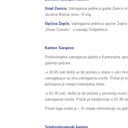
Grad Zenica.
Vatrogasna jedinica grada Zenica ima
ulicama Bistua nova i 9.maj.
Općina Žepče.
Vatrogasna jedinica općine Žepče i
„Sinan Comerc“, u naselju Goliješnica.
Kanton Sarajevo
Profesionalna vatrogasna jedinica Kantonalne uprav
gašenju požara:
-u 20:45 sati došlo je do požara u stanu u ulici An
vatrogasaca sa dva vatrogasna vozila. Požar je loka
pričinjena je manja materijalna šteta.
-u 01:30 sati, došlo je do požara u prizemlju kuć
vatrogasna vozila. Požar je lokalizovan u 01:38 sat
Pored toga imala je i tri manje intervencije na gaš
Srednjobosanski kanton