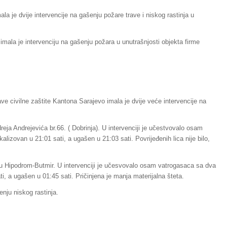
la je dvije intervencije na gašenju požare trave i niskog rastinja u
mala je intervenciju na gašenju požara u unutrašnjosti objekta firme
e civilne zaštite Kantona Sarajevo imala je dvije veće intervencije na
dreja Andrejevića br.66. ( Dobrinja). U intervenciji je učestvovalo osam
lizovan u 21:01 sati, a ugašen u 21:03 sati. Povrijeđenih lica nije bilo,
e u Hipodrom-Butmir. U intervenciji je učesvovalo osam vatrogasaca sa dva
i, a ugašen u 01:45 sati. Pričinjena je manja materijalna šteta.
enju niskog rastinja.