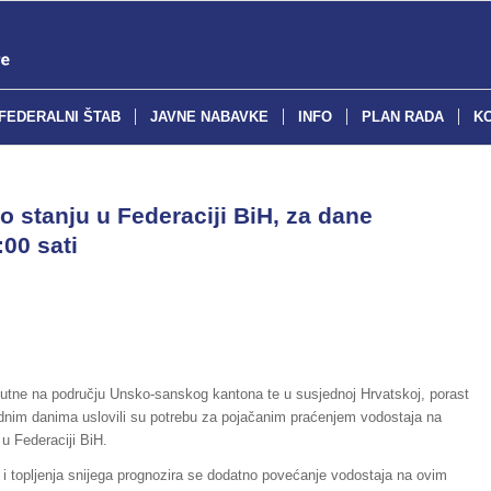
FEDERALNI ŠTAB
JAVNE NABAVKE
INFO
PLAN RADA
K
o stanju u Federaciji BiH, za dane
:00 sati
isutne na području Unsko-sanskog kantona te u susjednoj Hrvatskoj, porast
dnim danima uslovili su potrebu za pojačanim praćenjem vodostaja na
u Federaciji BiH.
 topljenja snijega prognozira se dodatno povećanje vodostaja na ovim