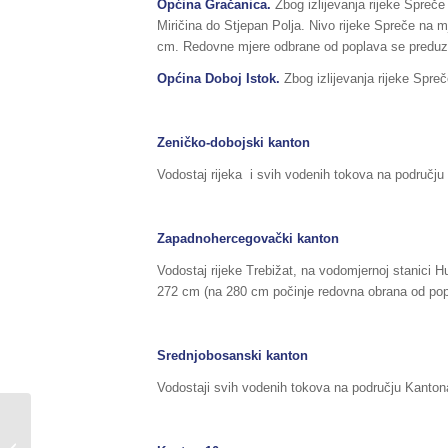
Općina Gračanica.
Zbog izlijevanja rijeke Spreč
Miričina do Stjepan Polja. Nivo rijeke Spreče na 
cm. Redovne mjere odbrane od poplava se preduzi
Općina Doboj Istok.
Zbog izlijevanja rijeke Spr
Zeničko-dobojski kanton
Vodostaj rijeka i svih vodenih tokova na područj
Zapadnohercegovački kanton
Vodostaj rijeke Trebižat, na vodomjernoj stanici H
272 cm (na 280 cm počinje redovna obrana od pop
Srednjobosanski kanton
Vodostaji svih vodenih tokova na području Kanton
Sažetak redovnog izvještaja o stanju
u Federaciji BiH, za dane