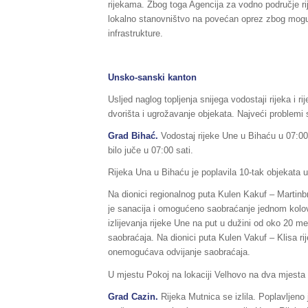
rijekama. Zbog toga Agencija za vodno područje r
lokalno stanovništvo na povećan oprez zbog mogućeg 
infrastrukture.
Unsko-sanski kanton
Usljed naglog topljenja snijega vodostaji rijeka i 
dvorišta i ugrožavanje objekata. Najveći problemi 
Grad Bihać.
Vodostaj rijeke Une u Bihaću u 07:00
bilo juče u 07:00 sati.
Rijeka Una u Bihaću je poplavila 10-tak objekata 
Na dionici regionalnog puta Kulen Kakuf – Martinbro
je sanacija i omogućeno saobraćanje jednom kolov
izlijevanja rijeke Une na put u dužini od oko 20 m
saobraćaja. Na dionici puta Kulen Vakuf – Klisa rij
onemogućava odvijanje saobraćaja.
U mjestu Pokoj na lokaciji Velhovo na dva mjesta 
Grad Cazin.
Rijeka Mutnica se izlila. Poplavljeno