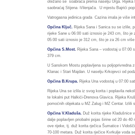
otežano se soabraća prema naselju Urga. Rijeka Hor
saobraćaj Stijena -Vilenjača. U mjestu Bajrići pop
Vatrogasna jedinica grada Cazina imala je više i
Općina Ključ.
Rijeka Sana i Sanica su se izlile, 
rijeke Sane u 06:00 sati iznosio je 243 cm, što je
05:00 sati iznosio je 312 cm, što je za 26 cm više 
Općina S.Most.
Rijeka Sana – vodostaj u 07:00 sa
379 cm.
U Sanskom Mostu poplavljena su poljoprivredna ze
Klanac i Stari Majdan. U naselju Krkojevci od po
Općina B.Krupa.
Rijeka Una vodostaj u 07:00 sati
Rijeka Una se izlila iz svog korita i poplavila n
te lokalni put Halkići-Drenova Glavica. Rijeka Krušn
pomoćnih objekata u MZ Zalug i MZ Centar. Izlili su
Općina V.Kladuša.
Duž korita rijeke Kladušnice 
dalje poplavljen priobalni pojas širine od 20 do 40
ove rijeke, tj. duž korita rječica Šumatice i Vidoš
70-100 metara. Duž korita rječice Kvrkulje voda se