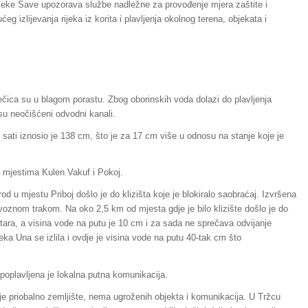
ijeke Save upozorava službe nadležne za provođenje mjera zaštite i
izlijevanja rijeka iz korita i plavljenja okolnog terena, objekata i
riječica su u blagom porastu. Zbog oborinskih voda dolazi do plavljenja
su neočišćeni odvodni kanali.
 sati iznosio je 138 cm, što je za 17 cm više u odnosu na stanje koje je
u mjestima Kulen Vakuf i Pokoj.
d u mjestu Priboj došlo je do klizišta koje je blokiralo saobraćaj. Izvršena
oznom trakom. Na oko 2,5 km od mjesta gdje je bilo klizište došlo je do
etara, a visina vode na putu je 10 cm i za sada ne sprečava odvijanje
eka Una se izlila i ovdje je visina vode na putu 40-tak cm što
poplavljena je lokalna putna komunikacija.
 je priobalno zemljište, nema ugroženih objekta i komunikacija. U Tržcu