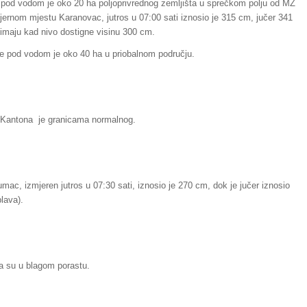
e pod vodom je oko 20 ha poljoprivrednog zemljišta u sprečkom polju od MZ
mjernom mjestu Karanovac, jutros u 07:00 sati iznosio je 315 cm, jučer 341
maju kad nivo dostigne visinu 300 cm.
eče pod vodom je oko 40 ha u priobalnom području.
u Kantona je granicama normalnog.
umac, izmjeren jutros u 07:30 sati, iznosio je 270 cm, dok je jučer iznosio
lava).
a su u blagom porastu.