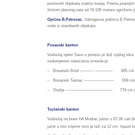
poslovnih objekata znatno manja. Prema jutarnjim i
širinom plavnog vala od 70-100 metara ugroženo je
Općina B.Petrovac.
Vatrogasna jedinica B.Petrov
voda iz stambenih objekata.
Posavski kanton
Vodostaj rijeke Save u porastu je duž cijelog toka
vodomjernim stanicama iznosila je:
– Bosanski Brod ———– ————– 685 cm (pripr
– Bosanski Šamac ———————– 559 cm (pripr
– Orašje ———————————— 779 cm (priprem
Tuzlanski kanton
Vodostaj na brani HA Modrac jutros u 07,00 sati b
jučer u isto vrijeme nivo je niži za 12 cm. Ispust 