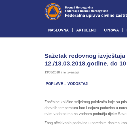
NASLOVNA
AKTUELNO
UPRAVA
Sažetak redovnog izvještaja 
12./13.03.2018.godine, do 10
/
13/03/2018
in
Izvještaji
POPLAVE – VODOSTAJI
Značajne količine sniježnog pokrivača koje su pr
dnevnih temperatura kao i najava padavina u nare
svim vodotocima na vodnom području rijeke Save 
Zbog očekivanih padavina u narednim danima kao i