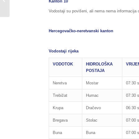
Kanton 10
11./12.03.2018.godine,...
Vodostaji su povišeni, ali nema nema informacija o 
Hercegovačko-neretvanski kanton
Vodostaji rijeka
VODOTOK
HIDROLOŠKA
VRIJE
POSTAJA
Neretva
Mostar
07:30 s
Trebižat
Humac
07:30 s
Krupa
Dračevo
06:30 s
Bregava
Stolac
07:00 s
Buna
Buna
07:00 s