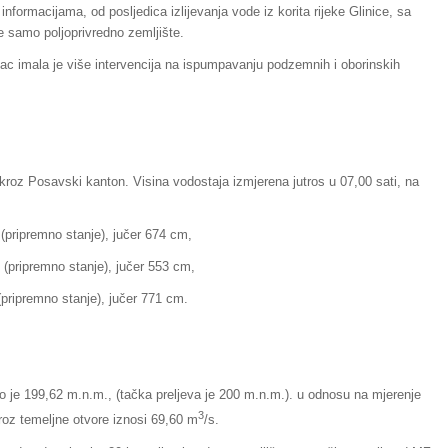
nformacijama, od posljedica izlijevanja vode iz korita rijeke Glinice, sa
 samo poljoprivredno zemljište.
ac imala je više intervencija na ispumpavanju podzemnih i oborinskih
 kroz Posavski kanton. Visina vodostaja izmjerena jutros u 07,00 sati, na
emno stanje), jučer 674 cm,
emno stanje), jučer 553 cm,
no stanje), jučer 771 cm.
io je 199,62 m.n.m., (tačka preljeva je 200 m.n.m.). u odnosu na mjerenje
3
kroz temeljne otvore iznosi 69,60 m
/s.