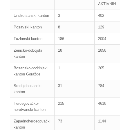
AKTIVNIH
Unsko-sanski kanton
3
402
Posavski kanton
8
129
Tuzlanski kanton
186
2004
Zeničko-dobojski
18
1858
kanton
Bosansko-podrinjski
1
265
kanton Goražde
Srednjobosanski
31
784
kanton
Hercegovačko-
215
4618
neretvanski kanton
Zapadnohercegovački
73
1144
kanton