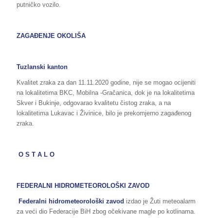
putničko vozilo.
ZAGAĐENJE OKOLIŠA
Tuzlanski kanton
Kvalitet zraka za dan 11.11.2020 godine, nije se mogao ocijeniti
na lokalitetima BKC, Mobilna -Gračanica, dok je na lokalitetima
Skver i Bukinje, odgovarao kvalitetu čistog zraka, a na
lokalitetima Lukavac i Živinice, bilo je prekomjerno zagađenog
zraka.
O S T A L O
FEDERALNI HIDROMETEOROLOŠKI ZAVOD
Federalni hidrometeorološki zavod
izdao je Žuti meteoalarm
za veći dio Federacije BiH zbog očekivane magle po kotlinama.