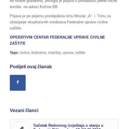
od strane građanina, pristigla je prijava o pronalazku jedne ručne
bombe, na adresi Kočine BB.
Prijava je po prijemu proslijeđena timu Mostar „A“ i Timu za
uklanjanje eksplozivnih sredstava Federalne uprave civilne
zaštite.
OPERATIVNI CENTAR FEDERALNE UPRAVE CIVILNE
ZAŠTITE
Tags:
civilna
,
federalna
,
izvještaj
,
uprava
,
zaštita
Podijeli ovaj članak
Vezani članci
Sažetak Redovnog izvještaja o stanju u