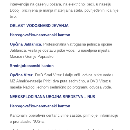
intervenciju na gašenju požara, na električnoj peći, u naselju
Doboj, pričinjena je manja materijalna šteta, povrijeđenih lica nije
bilo.
OBLAST VODOSNABDIJEVANJA
Hercegovačko-neretvanski kanton
Općina Jablanica.
Profesionalna vatrogasna jedinica općine
Jablanica, vršila je dostavu pitke vode, u naseljena mjesta
Maciće i Gornje Paprasko.
Srednjobosanski kanton
Općina Vitez
. DVD Stari Vitez i dalje vrši odvoz pitke vode u
MZ Ahmiće-naselje Pirići dva puta sedmično, a DVD Vitez u
naselje Nadioci jednom sedmično po programu odvoza vode.
NEEKSPLODIRANA UBOJNA SREDSTVA – NUS
Hercegovačko-neretvanski kanton
Kantonalni operativni centar civilne zaštite, primio je informaciju
o pronalasku NUS-a,