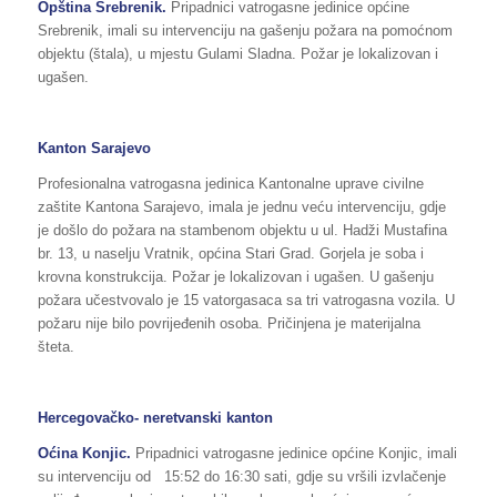
Opština Srebrenik.
Pripadnici vatrogasne jedinice općine
Srebrenik, imali su intervenciju na gašenju požara na pomoćnom
objektu (štala), u mjestu Gulami Sladna. Požar je lokalizovan i
ugašen.
Kanton Sarajevo
Profesionalna vatrogasna jedinica Kantonalne uprave civilne
zaštite Kantona Sarajevo, imala je jednu veću intervenciju, gdje
je došlo do požara na stambenom objektu u ul. Hadži Mustafina
br. 13, u naselju Vratnik, općina Stari Grad. Gorjela je soba i
krovna konstrukcija. Požar je lokalizovan i ugašen. U gašenju
požara učestvovalo je 15 vatorgasaca sa tri vatrogasna vozila. U
požaru nije bilo povrijeđenih osoba. Pričinjena je materijalna
šteta.
Hercegovačko- neretvanski kanton
Oćina Konjic.
Pripadnici vatrogasne jedinice općine Konjic, imali
su intervenciju od
15:52 do 16:30 sati, gdje su vršili izvlačenje