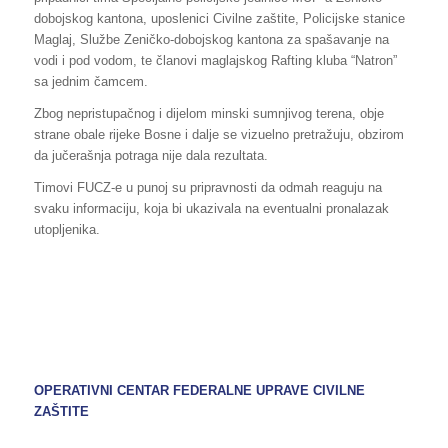
dobojskog kantona, uposlenici Civilne zaštite, Policijske stanice
Maglaj, Službe Zeničko-dobojskog kantona za spašavanje na
vodi i pod vodom, te članovi maglajskog Rafting kluba “Natron”
sa jednim čamcem.
Zbog nepristupačnog i dijelom minski sumnjivog terena, obje
strane obale rijeke Bosne i dalje se vizuelno pretražuju, obzirom
da jučerašnja potraga nije dala rezultata.
Timovi FUCZ-e u punoj su pripravnosti da odmah reaguju na
svaku informaciju, koja bi ukazivala na eventualni pronalazak
utopljenika.
OPERATIVNI CENTAR FEDERALNE UPRAVE CIVILNE
ZAŠTITE