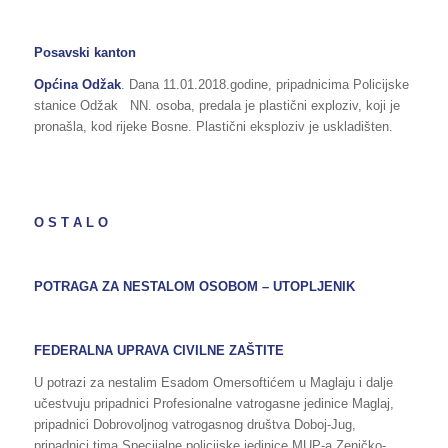
Posavski kanton
Općina Odžak
. Dana 11.01.2018.godine, pripadnicima Policijske
stanice Odžak NN. osoba, predala je plastični exploziv, koji je
pronašla, kod rijeke Bosne. Plastični eksploziv je uskladišten.
O S T A L O
POTRAGA ZA NESTALOM OSOBOM – UTOPLJENIK
FEDERALNA UPRAVA CIVILNE ZAŠTITE
U potrazi za nestalim Esadom Omersoftićem u Maglaju i dalje
učestvuju pripadnici Profesionalne vatrogasne jedinice Maglaj,
pripadnici Dobrovoljnog vatrogasnog društva Doboj-Jug,
pripadnici tima Specijalne policijske jedinice MUP-a Zeničko-