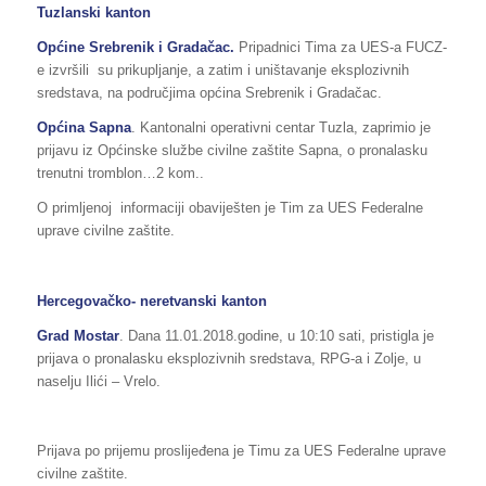
Tuzlanski kanton
Općine Srebrenik i Gradačac.
Pripadnici Tima za UES-a FUCZ-
e izvršili su prikupljanje, a zatim i uništavanje eksplozivnih
sredstava, na područjima općina Srebrenik i Gradačac.
Općina Sapna
. Kantonalni operativni centar Tuzla, zaprimio je
prijavu iz Općinske službe civilne zaštite Sapna, o pronalasku
trenutni tromblon…2 kom..
O primljenoj informaciji obaviješten je Tim za UES Federalne
uprave civilne zaštite.
Hercegovačko- neretvanski kanton
Grad Mostar
. Dana 11.01.2018.godine, u 10:10 sati, pristigla je
prijava o pronalasku eksplozivnih sredstava, RPG-a i Zolje, u
naselju Ilići – Vrelo.
Prijava po prijemu proslijeđena je Timu za UES Federalne uprave
civilne zaštite.