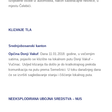
ozlijeđene osobe iz automobila, nakon saobraćajne nesreće, u
mjestu Čelebići.
KLIZANJE TLA
Srednjobosanski kanton
Općina Donji Vakuf
. Dana 11.01.2018. godine, u večernjim
satima, pojavilo se klizište na lokalnom putu Donji Vakuf –
Vučinac. Usljed klizanja tla došlo je do kratkotrajnog prekida
komunikacija na putu prema Semešnici. U toku današnjeg dana
će se izvršiti sagledavanje stanja i čišćenje lokalnog puta.
NEEKSPLODIRANA UBOJNA SREDSTVA – NUS