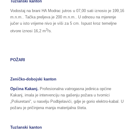
Tuzlanski kanton
Vodostaj na brani HA Modrac jutros u 07,00 sati iznosio je 199,16
m.n.m.. Tačka preljeva je 200 m.n.m.. U odnosu na mjerenje
jučer u isto vrijeme nivo je viši za 5 cm. Ispust kroz temeljne
3
otvore iznosi 16,2 m
/s.
POŽARI
Zeničko-dobojski kanton
Općina Kakanj.
Profesionalna vatrogasna jedinica općine
Kakanj, imala je intervenciju na gašenju požara u tvornici
„Poliuretani“, u naselju Podbjelavići, gdje je gorio elektro-kabal. U
požaru je pričinjena manja materijalna šteta.
Tuzlanski kanton