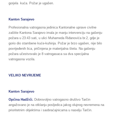
gorjela kuća. Požar je ugašen.
Kanton Sarajevo
Profesionalna vatrogasna jedinica Kantonalne uprave civilne
zaštite Kantona Sarajevo imala je manju intervenciju na gašenju
požara u 23:43 sati, u ulici Muhameda Riđanovića br.2, gdje je
gorio dio stambene kuće-kuhinja. Požar je brzo ugašen, nije bilo
povrijeđenih lica, pričinjena je materijalna šteta. Na gašenju
požara učestvovalo je 8 vatrogasaca sa dva specijalna
vatrogasna vozila.
VELIKO NEVRIJEME
Kanton Sarajevo
Općina Hadžići.
Dobrovoljno vatrogasno društvo Tarčin
angažovano je na otklanju posljedica jakog olujnog nevremena na
prioritetnim objektima i saobraćajnicama u naselju Tarčin.