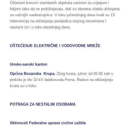
Oštećeni krovovi stambenih objekata sanirani su crijepom i
folijom tako da ne prokišnjavaju, dok su oborena stabla uklonjena
sa važnijih saobraćajnica. U toku jučerašnjeg dana imali su 13
intervencija na otklanjanju posljedica olujnog nevremena i
nastavit će i u toku današnjeg dana.
OŠTEĆENJE ELEKTRIČNE I VODOVODNE MREŽE
Unsko-sanski kanton
Općina Bosanska Krupa.
Zbog kvara, jutros od 05:00 sati u
prekidu je dio 10 kV dalekovoda Perna. Radovi na otklanjanju
kvara su u toku.
POTRAGA ZA NESTALIM OSOBAMA
Aktivnosti Federalne uprave civilne zaštite