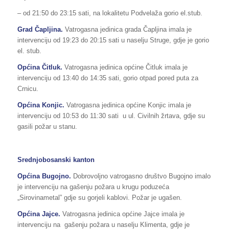
– od 21:50 do 23:15 sati, na lokalitetu Podvelaža gorio el.stub.
Grad Čapljina.
Vatrogasna jedinica grada Čapljina imala je
intervenciju od 19:23 do 20:15 sati u naselju Struge, gdje je gorio
el. stub.
Općina Čitluk.
Vatrogasna jedinica općine Čitluk imala je
intervenciju od 13:40 do 14:35 sati, gorio otpad pored puta za
Crnicu.
Općina Konjic.
Vatrogasna jedinica općine Konjic imala je
intervenciju od 10:53 do 11:30 sati u ul. Civilnih žrtava, gdje su
gasili požar u stanu.
Srednjobosanski kanton
Općina Bugojno.
Dobrovoljno vatrogasno društvo Bugojno imalo
je intervenciju na gašenju požara u krugu poduzeća
„Sirovinametal” gdje su gorjeli kablovi. Požar je ugašen.
Općina Jajce.
Vatrogasna jedinica općine Jajce imala je
intervenciju na gašenju požara u naselju Klimenta, gdje je