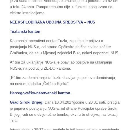
je za sada stabilno. Vodostaj akumulacije je u porastu za 42 cm
u toku 24 sata. Pumpa trenutno nije u funkciji zbog kvara na
elektro instalacijama.
NEEKSPLODIRANA UBOJNA SREDSTVA – NUS
Tuzlanski kanton
Kantonalni operativni centar Tuzla, zaprimio je prijavu o
postojanju NUS-a, od strane Općinske službe civilne zaštite
Gračanica, da se u Mjesnoj zajednici Buk, nalazi nepoznati NUS.
A“ tim za uklanjanje NUS-a je obavljao poslove na uklanjanju
NUS-a, na području ZE-DO kantona.
„B“ tim za deminiranje iz Tuzle obavljao je poslove deminiranja,
na novom zadatku „Čelićka Rijeka“.
Hercegovačko-neretvanski kanton
Grad Široki Brijeg.
Dana 10.04.2017godine u 20:31 sati, prstigla
je prijava o postojanju NUS-a, od strane Policijske uprave Široki
Brijeg, radi se o dvije ručne bombe, okviru te streljivu, na lokaciji
Trna.
Istoga dana u 20:32 sati, prstigla je još jedna prijava o postojanju