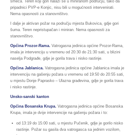
smeća. Teren koji gori nalazi se u miniranom području, tako da
pripadnici PVP-e Konjic, nisu bili u mogućnosti intervenirati.
Nema opasnosti za stanovništvo.
I dalje je aktivan požar na području mjesta Bukovica, gdje gori
šuma. Teren nepristupačan i miniran. Nema opasnosti za
stanovništvo.
Općina Prozor-Rama.
Vatrogasna jedinica općine Prozor-Rama,
imala je intervenciju u vremenu od 20:30 do 21:30 sati, u blizini
naselja Podgrađe, gdje je gorila trava i nisko rastinje.
Općina Jablanica.
Vatrogasna jedinica općine Jablanica imala je
intervenciju na gašenju požara u vremenu od 19:50 do 20:55 sati,
u mjestu Donje Paprasko – Ulazna građevina, gdje je gorila trava
i nisko rastinje.
Unsko-sanski kanton
Općina Bosanska Krupa.
Vatrogasna jedinica općine Bosanska
Krupa, imala je dvije intervencije na gašenju požara i to:
od 13:19 do 15:00 sati, u mjestu Pučenik, gdje je gorilo nisko
rastinje. Požar su gasila dva vatrogasca sa jednim vozilom,