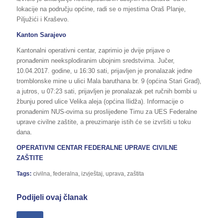
lokacije na području općine, radi se o mjestima Oraš Planje,
Piljužići i Kraševo.
Kanton Sarajevo
Kantonalni operativni centar, zaprimio je dvije prijave o
pronađenim neeksplodiranim ubojnim sredstvima. Jučer,
10.04.2017. godine, u 16:30 sati, prijavljen je pronalazak jedne
tromblonske mine u ulici Mala baruthana br. 9 (općina Stari Grad),
a jutros, u 07:23 sati, prijavljen je pronalazak pet ručnih bombi u
žbunju pored ulice Velika aleja (općina Ilidža). Informacije o
pronađenim NUS-ovima su proslijeđene Timu za UES Federalne
uprave civilne zaštite, a preuzimanje istih će se izvršiti u toku
dana.
OPERATIVNI CENTAR FEDERALNE UPRAVE CIVILNE
ZAŠTITE
Tags:
civilna
,
federalna
,
izvještaj
,
uprava
,
zaštita
Podijeli ovaj članak