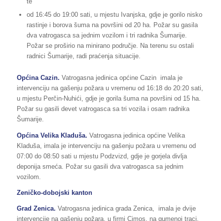
te
od 16:45 do 19:00 sati, u mjestu Ivanjska, gdje je gorilo nisko
rastinje i borova šuma na površini od 20 ha. Požar su gasila
dva vatrogasca sa jednim vozilom i tri radnika Šumarije.
Požar se proširio na minirano područje. Na terenu su ostali
radnici Šumarije, radi praćenja situacije.
Općina Cazin.
Vatrogasna jedinica općine Cazin imala je
intervenciju na gašenju požara u vremenu od 16:18 do 20:20 sati,
u mjestu Perčin-Nuhići, gdje je gorila šuma na površini od 15 ha.
Požar su gasili devet vatrogasca sa tri vozila i osam radnika
Šumarije.
Općina Velika Kladuša.
Vatrogasna jedinica općine Velika
Kladuša, imala je intervenciju na gašenju požara u vremenu od
07:00 do 08:50 sati u mjestu Podzvizd, gdje je gorjela divlja
deponija smeća. Požar su gasili dva vatrogasca sa jednim
vozilom.
Zeničko-dobojski kanton
Grad Zenica.
Vatrogasna jedinica grada Zenica, imala je dvije
intervencije na gašenju požara, u firmi Cimos, na gumenoj traci.