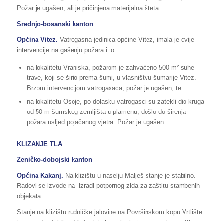
Požar je ugašen, ali je pričinjena materijalna šteta.
Srednjo-bosanski kanton
Općina Vitez.
Vatrogasna jedinica općine Vitez, imala je dvije
intervencije na gašenju požara i to:
na lokalitetu Vraniska, požarom je zahvaćeno 500 m² suhe
trave, koji se širio prema šumi, u vlasništvu šumarije Vitez.
Brzom intervencijom vatrogasaca, požar je ugašen, te
na lokalitetu Osoje, po dolasku vatrogasci su zatekli dio kruga
od 50 m šumskog zemljišta u plamenu, došlo do širenja
požara usljed pojačanog vjetra. Požar je ugašen.
KLIZANJE TLA
Zeničko-dobojski kanton
Općina Kakanj.
Na klizištu u naselju Malješ stanje je stabilno.
Radovi se izvode na izradi potpornog zida za zaštitu stambenih
objekata.
Stanje na klizištu rudničke jalovine na Površinskom kopu Vrtlište