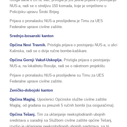
NUS-a, radi se o streljivu 150 komada, koje je smješteno u
Policijsku upravu Široki Brijeg.
Prijava o pronalasku NUS-a proslijeđena je Timu za UES
Federalne uprave civilne zaštite.
Srednjo-bosanski kanton
Općina Novi Travnik.
Pristigla prijava o postojanju NUS-a, u ulici
Kalinska, radi se o dvije ručne bombe-kašikare.
Općina Gornji Vakuf-Uskoplje.
Pristigla prijava o postojanju
NUS-a, na lokalitetu Rosulje, radi se o raketnom projektilu.
Prijave o pronalasku NUS-a proslijeđene su Timu za UES
Federalne uprave civilne zaštite.
Zeničko-dobojski kanton
Općina Maglaj.
Uposlenici Općinske službe civilne zaštite
Maglaj, od građana su preuzeli 5 ručnih bombi (sa osiguračima).
Općina Tešanj.
Tim za uklanjanje neeksplodiranih ubojnih
sredstava u saradnji sa Službom civilne zaštite općine Tešanj,
izvršio je uklanjanje neeksplodiranih ubojnih sredstava sa tri