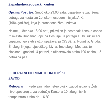
Zapadnohercegovački kanton
Općina Posušje
. Sinoć oko 23:00 sata, uspješno je završena
potraga za nestalom ženskom osobom inicijala A.K.
(1984.godište), koja je pronađena živa i zdrava.
Naime, jučer oko 15:00 sati, prijavljen je nestanak ženske osobe
iz mjesta Broćanac, općina Posušje. U potragu su bili uključeni
pripadnici gorskih službi spašavanja (GSS), iz: Posušja, Gruda,
Širokog Brijega, Ljubuškog, Livna, Imotskog i Mostara, te
planinari i građani. U potrazi je učestvovalo preko 100 osoba, i 3
potražna psa.
FEDERALNI HIDROMETEOROLOŠKI
ZAVOD
Meteoalarm:
Federalni hidrometeorološki zavod izdao je Žuti
nivo upozorenja, za područje Kantona 10, zbog niskih
temperatura zraka do – 6 °C.