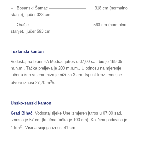
– Bosanski Šamac ————————— 318 cm (normalno
stanje), jučer 323 cm,
– Orašje —————————————— 563 cm (normalno
stanje), jučer 593 cm.
Tuzlanski kanton
Vodostaj na brani HA Modrac jutros u 07,00 sati bio je 199.05
m.n.m.. Tačka preljeva je 200 m.n.m.. U odnosu na mjerenje
jučer u isto vrijeme nivo je niži za 3 cm. Ispust kroz temeljne
3
otvore iznosi 27,70 m
/s.
Unsko-sanski kanton
Grad Bihać.
Vodostaj rijeke Une izmjeren jutros u 07:00 sati,
iznosio je 57 cm (kritična tačka je 100 cm). Količina padavina je
2
1 l/m
.
Visina snijega iznosi 41 cm.