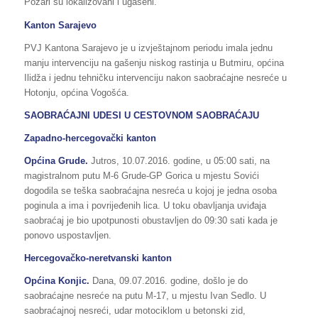
Požari su lokalizovani i ugašeni.
Kanton Sarajevo
PVJ Kantona Sarajevo je u izvještajnom periodu imala jednu
manju intervenciju na gašenju niskog rastinja u Butmiru, općina
Ilidža i jednu tehničku intervenciju nakon saobraćajne nesreće u
Hotonju, općina Vogošća.
SAOBRAĆAJNI UDESI U CESTOVNOM SAOBRAĆAJU
Zapadno-hercegovački kanton
Općina Grude.
Jutros, 10.07.2016. godine, u 05:00 sati, na
magistralnom putu M-6 Grude-GP Gorica u mjestu Sovići
dogodila se teška saobraćajna nesreća u kojoj je jedna osoba
poginula a ima i povrijeđenih lica. U toku obavljanja uviđaja
saobraćaj je bio upotpunosti obustavljen do 09:30 sati kada je
ponovo uspostavljen.
Hercegovačko-neretvanski kanton
Općina Konjic.
Dana, 09.07.2016. godine, došlo je do
saobraćajne nesreće na putu M-17, u mjestu Ivan Sedlo. U
saobraćajnoj nesreći, udar motociklom u betonski zid,