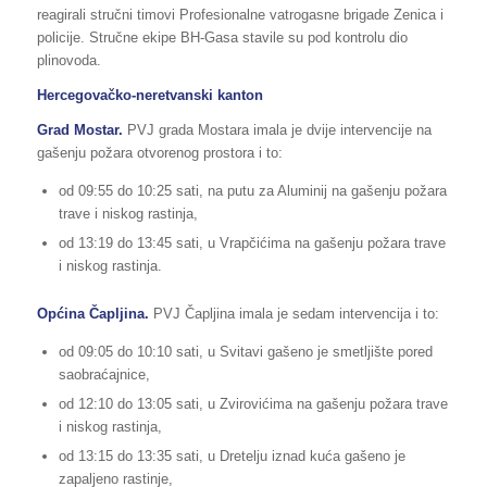
reagirali stručni timovi Profesionalne vatrogasne brigade Zenica i
policije. Stručne ekipe BH-Gasa stavile su pod kontrolu dio
plinovoda.
Hercegovačko-neretvanski kanton
Grad Mostar.
PVJ grada Mostara imala je dvije intervencije na
gašenju požara otvorenog prostora i to:
od 09:55 do 10:25 sati, na putu za Aluminij na gašenju požara
trave i niskog rastinja,
od 13:19 do 13:45 sati, u Vrapčićima na gašenju požara trave
i niskog rastinja.
Općina Čapljina.
PVJ Čapljina imala je sedam intervencija i to:
od 09:05 do 10:10 sati, u Svitavi gašeno je smetljište pored
saobraćajnice,
od 12:10 do 13:05 sati, u Zvirovićima na gašenju požara trave
i niskog rastinja,
od 13:15 do 13:35 sati, u Dretelju iznad kuća gašeno je
zapaljeno rastinje,