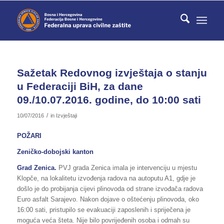
Sažetak Redovnog izvještaja o stanju
u Federaciji BiH, za dane
09./10.07.2016. godine, do 10:00 sati
/
10/07/2016
in
Izvještaji
POŽARI
Zeničko-dobojski kanton
Grad Zenica.
PVJ grada Zenica imala je intervenciju u mjestu
Klopče, na lokalitetu izvođenja radova na autoputu A1, gdje je
došlo je do probijanja cijevi plinovoda od strane izvođača radova
Euro asfalt Sarajevo. Nakon dojave o oštećenju plinovoda, oko
16:00 sati, pristupilo se evakuaciji zaposlenih i spriječena je
moguća veća šteta. Nije bilo povrijeđenih osoba i odmah su