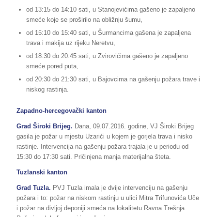
od 13:15 do 14:10 sati, u Stanojevićima gašeno je zapaljeno
smeće koje se proširilo na obližnju šumu,
od 15:10 do 15:40 sati, u Šurmancima gašena je zapaljena
trava i makija uz rijeku Neretvu,
od 18:30 do 20:45 sati, u Zvirovićima gašeno je zapaljeno
smeće pored puta,
od 20:30 do 21:30 sati, u Bajovcima na gašenju požara trave i
niskog rastinja.
Zapadno-hercegovački kanton
Grad Široki Brijeg.
Dana, 09.07.2016. godine, VJ Široki Brijeg
gasila je požar u mjestu Uzarići u kojem je gorjela trava i nisko
rastinje. Intervencija na gašenju požara trajala je u periodu od
15:30 do 17:30 sati. Pričinjena manja materijalna šteta.
Tuzlanski kanton
Grad Tuzla.
PVJ Tuzla imala je dvije intervenciju na gašenju
požara i to: požar na niskom rastinju u ulici Mitra Trifunovića Uče
i požar na divljoj deponiji smeća na lokalitetu Ravna Trešnja.