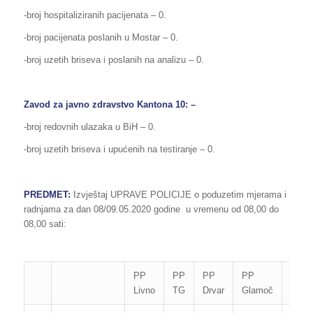
-broj hospitaliziranih pacijenata – 0.
-broj pacijenata poslanih u Mostar – 0.
-broj uzetih briseva i poslanih na analizu – 0.
Zavod za javno zdravstvo Kantona 10: –
-broj redovnih ulazaka u BiH – 0.
-broj uzetih briseva i upućenih na testiranje – 0.
PREDMET:
Izvještaj UPRAVE POLICIJE o poduzetim mjerama i
radnjama za dan 08/09.05.2020 godine u vremenu od 08,00 do
08,00 sati:
PP
PP
PP
PP
PP
Livno
TG
Drvar
Glamoč
Kupr