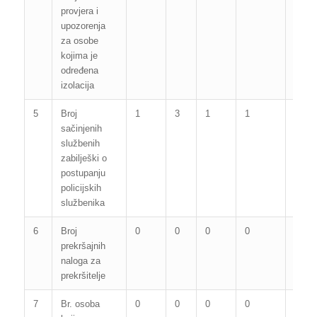
provjera i
upozorenja
za osobe
kojima je
određena
izolacija
5
Broj
1
3
1
1
3
sačinjenih
službenih
zabilješki o
postupanju
policijskih
službenika
6
Broj
0
0
0
0
0
prekršajnih
naloga za
prekršitelje
7
Br. osoba
0
0
0
0
0