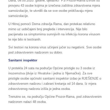
Dana, 09.05.2020. godine, djelatnici PS Prozor-Rama izvršili su
provjeru 43 osobe kojima je izrečena zaštitna zdravstvena mjera
samoizolacije, te utvrdili da se sve osobe pridržavaju mjera
samoizolacije.
U Hitnoj pomoći Doma zdravlja Rama, dan protekao relativno
mirno uz uobičajeni broj pregleda i intervencija. Nije bilo
pacijenata sa simptomima sumnjivih na infekciju korona virusom
te nije bilo ni testiranih.
Svi testovi na korona virus učinjeni jučer su negativni. Sve osobe
pod zdravstvenim nadzorom su dobro.
Sanitarni inspektor
U protekla 24 sata na područje Općine pristigle su 3 osobe iz
inozemstva (dvije iz Hrvatske i jedna iz Njemačke). Za sve
pristigle osobe općinski sanitarni inspektor izdao je RJEŠENJE o
zdravstvenom nadzoru i zabrani kretanja od 14 dana. Iz mjera
zdravstvenog nadzora izišla je jedna osoba.
Trenutno se, na području Općine Prozor-Rama, pod zdravstvenim
nadzorom nalazi 48 osoba.