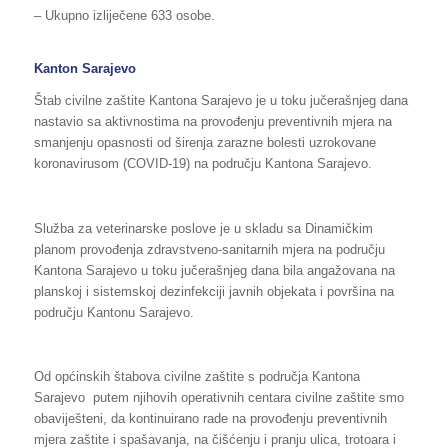
– Ukupno izliječene 633 osobe.
Kanton Sarajevo
Štab civilne zaštite Kantona Sarajevo je u toku jučerašnjeg dana
nastavio sa aktivnostima na provođenju preventivnih mjera na
smanjenju opasnosti od širenja zarazne bolesti uzrokovane
koronavirusom (COVID-19) na području Kantona Sarajevo.
Služba za veterinarske poslove je u skladu sa Dinamičkim
planom provođenja zdravstveno-sanitarnih mjera na području
Kantona Sarajevo u toku jučerašnjeg dana bila angažovana na
planskoj i sistemskoj dezinfekciji javnih objekata i površina na
području Kantonu Sarajevo.
Od općinskih štabova civilne zaštite s područja Kantona
Sarajevo putem njihovih operativnih centara civilne zaštite smo
obaviješteni, da kontinuirano rade na provođenju preventivnih
mjera zaštite i spašavanja, na čišćenju i pranju ulica, trotoara i