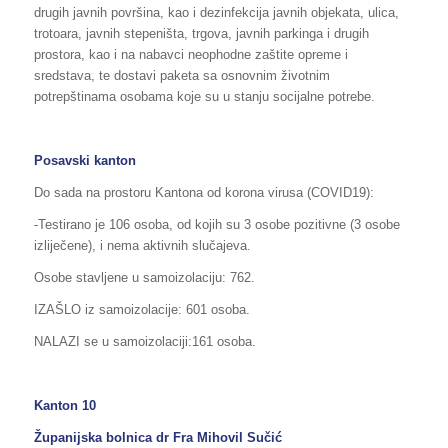
drugih javnih površina, kao i dezinfekcija javnih objekata, ulica,
trotoara, javnih stepeništa, trgova, javnih parkinga i drugih
prostora, kao i na nabavci neophodne zaštite opreme i
sredstava, te dostavi paketa sa osnovnim životnim
potrepštinama osobama koje su u stanju socijalne potrebe.
Posavski kanton
Do sada na prostoru Kantona od korona virusa (COVID19):
-Testirano je 106 osoba, od kojih su 3 osobe pozitivne (3 osobe
izliječene), i nema aktivnih slučajeva.
Osobe stavljene u samoizolaciju: 762.
IZAŠLO iz samoizolacije: 601 osoba.
NALAZI se u samoizolaciji:161 osoba.
Kanton 10
Županijska bolnica dr Fra Mihovil Sučić