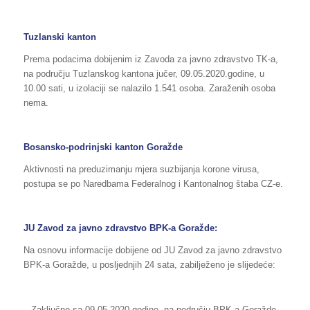
Tuzlanski kanton
Prema podacima dobijenim iz Zavoda za javno zdravstvo TK-a,
na području Tuzlanskog kantona jučer, 09.05.2020.godine, u
10.00 sati, u izolaciji se nalazilo 1.541 osoba. Zaraženih osoba
nema.
Bosansko-podrinjski kanton Goražde
Aktivnosti na preduzimanju mjera suzbijanja korone virusa,
postupa se po Naredbama Federalnog i Kantonalnog štaba CZ-e.
JU Zavod za javno zdravstvo BPK-a Goražde:
Na osnovu informacije dobijene od JU Zavod za javno zdravstvo
BPK-a Goražde, u posljednjih 24 sata, zabilježeno je slijedeće:
– Zaključno sa 09.05.2020.godine, na području BPK-a Goražde,