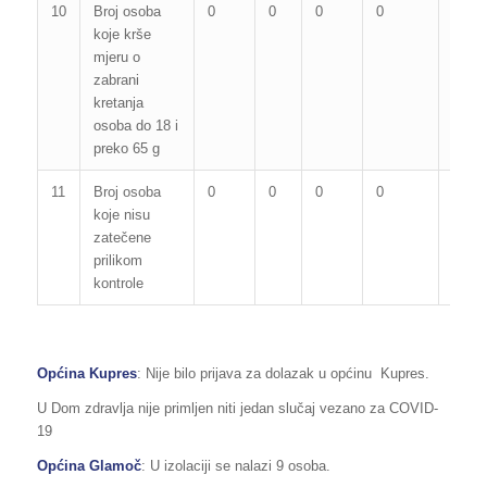
10
Broj osoba
0
0
0
0
0
koje krše
mjeru o
zabrani
kretanja
osoba do 18 i
preko 65 g
11
Broj osoba
0
0
0
0
0
koje nisu
zatečene
prilikom
kontrole
Općina Kupres
: Nije bilo prijava za dolazak u općinu Kupres.
U Dom zdravlja nije primljen niti jedan slučaj vezano za COVID-
19
Općina Glamoč
: U izolaciji se nalazi 9 osoba.