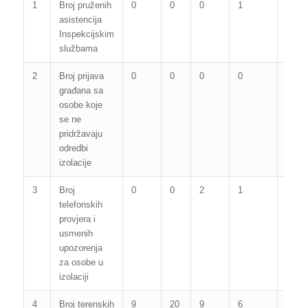
1
Broj pruženih
0
0
0
1
0
asistencija
Inspekcijskim
službama
2
Broj prijava
0
0
0
0
0
građana sa
osobe koje
se ne
pridržavaju
odredbi
izolacije
3
Broj
0
0
2
1
0
telefonskih
provjera i
usmenih
upozorenja
za osobe u
izolaciji
4
Broj terenskih
9
20
9
6
8