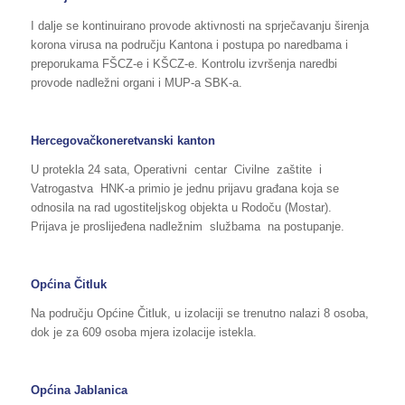
I dalje se kontinuirano provode aktivnosti na sprječavanju širenja
korona virusa na području Kantona i postupa po naredbama i
preporukama FŠCZ-e i KŠCZ-e. Kontrolu izvršenja naredbi
provode nadležni organi i MUP-a SBK-a.
Hercegovačkoneretvanski kanton
U protekla 24 sata, Operativni centar Civilne zaštite i
Vatrogastva HNK-a primio je jednu prijavu građana koja se
odnosila na rad ugostiteljskog objekta u Rodoču (Mostar).
Prijava je proslijeđena nadležnim službama na postupanje.
Općina Čitluk
Na području Općine Čitluk, u izolaciji se trenutno nalazi 8 osoba,
dok je za 609 osoba mjera izolacije istekla.
Općina Jablanica