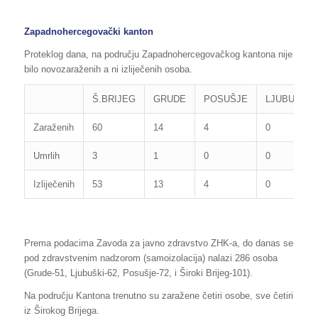
Zapadnohercegovački kanton
Proteklog dana, na području Zapadnohercegovačkog kantona nije
bilo novozaraženih a ni izliječenih osoba.
Š.BRIJEG
GRUDE
POSUŠJE
LJUBUŠKI
Zaraženih
60
14
4
0
Umrlih
3
1
0
0
Izliječenih
53
13
4
0
Prema podacima Zavoda za javno zdravstvo ZHK-a, do danas se
pod zdravstvenim nadzorom (samoizolacija) nalazi 286 osoba
(Grude-51, Ljubuški-62, Posušje-72, i Široki Brijeg-101).
Na području Kantona trenutno su zaražene četiri osobe, sve četiri
iz Širokog Brijega.