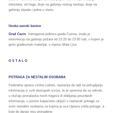
inteziteta, od čega: dvije na gašenju niskog rastinja, dvije na
gašenju otpada i jedna u stanu.
Unsko-sanski kanton
Grad Cazin
. Vatrogasna jedinica grada Cazina, imala je
intervenciju na gašenju požara od 23:20 do 23:50 sati, u kojem je
gorio građevinski materijal, u mjestu Mala Lisa.
O S T A L O
POTRAGA ZA NESTALIM OSOBAMA
Federalna uprava civilne zaštite, nastavlja da radi na prikupljanju
informacija iz svih dostupnih izvora, te je spremna da se odmah,
u slučaju pronalaska novih tragova ili dobijanja pouzdanih
informacija, u punom kapacitetu uključi u nastavak potrage za
svim nestalim osobama za kojima je ova Uprava vršila potrage, a
koje do danas nisu pronađene.