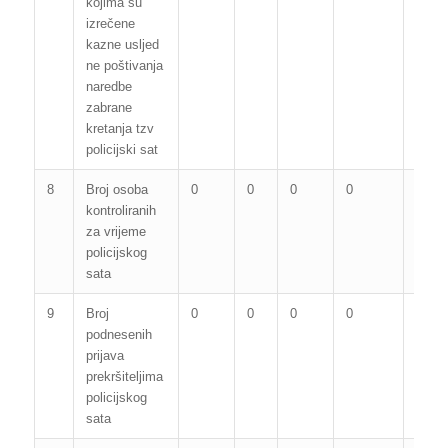
kojima su
izrečene
kazne usljed
ne poštivanja
naredbe
zabrane
kretanja tzv
policijski sat
8
Broj osoba
0
0
0
0
0
kontroliranih
za vrijeme
policijskog
sata
9
Broj
0
0
0
0
0
podnesenih
prijava
prekršiteljima
policijskog
sata