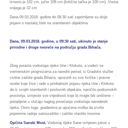
iznosio je 102 cm, jučer 108 cm (kritična tačka je 100 cm). Visina
snijega je 32 cm.
Dana 09.03.2018. godine do 08:30 sati zaprimljene su dvije
prijave o nastaloj šteti na stambenim objektima.
Dana, 09.03.2018. godine, u 09:30 sati, ukinuto je stanje
prirodne i druge nesreće na području grada Bihaća.
Zbog porasta vodostaja rijeke Une i Klokota, a vodeći se
vremenskim prognozama za naredni period, iz Gradske službe
civilne zaštite grada Bihaća, upozorili su sve fizičke i pravne
osobe koje žive i rade u priobalnom pojasu rijeka Une i Klokota
da iz svojih stambenih i poslovnih objekata, naročito podrumskih
prostorija, izmjeste sve vrijednosti koje bi mogle biti uništene –
potopljene u slučaju naglog povećanja vodostaja navedenih
rijeka. Osim toga, građanima je upućena molba da izvrše
pripremne radnje samozaštite i zaštite vlastite imovine.
Općina Sanski Most.
Vodostaj rijeke Sane izmjeren jutros u