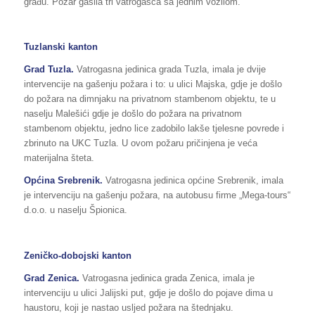
građu. Požar gasila tri vatrogasca sa jednim vozilom.
Tuzlanski kanton
Grad Tuzla.
Vatrogasna jedinica grada Tuzla, imala je dvije
intervencije na gašenju požara i to: u ulici Majska, gdje je došlo
do požara na dimnjaku na privatnom stambenom objektu, te u
naselju Malešići gdje je došlo do požara na privatnom
stambenom objektu, jedno lice zadobilo lakše tjelesne povrede i
zbrinuto na UKC Tuzla. U ovom požaru pričinjena je veća
materijalna šteta.
Općina Srebrenik.
Vatrogasna jedinica općine Srebrenik, imala
je intervenciju na gašenju požara, na autobusu firme „Mega-tours“
d.o.o. u naselju Špionica.
Zeničko-dobojski kanton
Grad Zenica.
Vatrogasna jedinica grada Zenica, imala je
intervenciju u ulici Jalijski put, gdje je došlo do pojave dima u
haustoru, koji je nastao usljed požara na štednjaku.