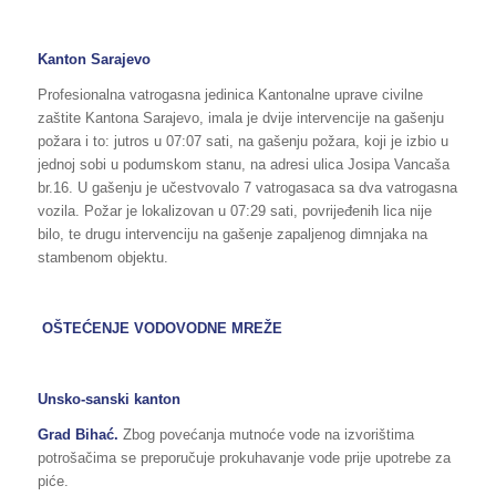
Kanton Sarajevo
Profesionalna vatrogasna jedinica Kantonalne uprave civilne
zaštite Kantona Sarajevo, imala je dvije intervencije na gašenju
požara i to: jutros u 07:07 sati, na gašenju požara, koji je izbio u
jednoj sobi u podumskom stanu, na adresi ulica Josipa Vancaša
br.16. U gašenju je učestvovalo 7 vatrogasaca sa dva vatrogasna
vozila. Požar je lokalizovan u 07:29 sati, povrijeđenih lica nije
bilo, te drugu intervenciju na gašenje zapaljenog dimnjaka na
stambenom objektu.
OŠTEĆENJE VODOVODNE MREŽE
Unsko-sanski kanton
Grad Bihać.
Zbog povećanja mutnoće vode na izvorištima
potrošačima se preporučuje prokuhavanje vode prije upotrebe za
piće.