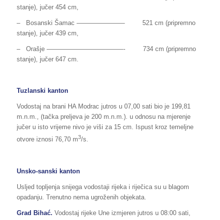
stanje), jučer 454 cm,
– Bosanski Šamac ———————– 521 cm (pripremno
stanje), jučer 439 cm,
– Orašje ————————————- 734 cm (pripremno
stanje), jučer 647 cm.
Tuzlanski kanton
Vodostaj na brani HA Modrac jutros u 07,00 sati bio je 199,81
m.n.m., (tačka preljeva je 200 m.n.m.). u odnosu na mjerenje
jučer u isto vrijeme nivo je viši za 15 cm. Ispust kroz temeljne
3
otvore iznosi 76,70 m
/s.
Unsko-sanski kanton
Usljed topljenja snijega vodostaji rijeka i riječica su u blagom
opadanju. Trenutno nema ugroženih objekata.
Grad Bihać.
Vodostaj rijeke Une izmjeren jutros u 08:00 sati,