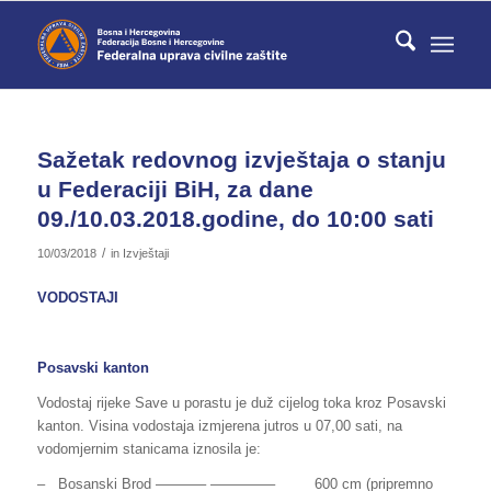
Sažetak redovnog izvještaja o stanju
u Federaciji BiH, za dane
09./10.03.2018.godine, do 10:00 sati
/
10/03/2018
in
Izvještaji
VODOSTAJI
Posavski kanton
Vodostaj rijeke Save u porastu je duž cijelog toka kroz Posavski
kanton. Visina vodostaja izmjerena jutros u 07,00 sati, na
vodomjernim stanicama iznosila je:
– Bosanski Brod ———– ————– 600 cm (pripremno