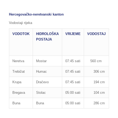
Hercegovačko-neretvanski kanton
Vodostaji rijeka
VODOTOK
HIDROLOŠKA
VRIJEME
VODOSTAJ
RE
POSTAJA
OB
OD
PO
Neretva
Mostar
07:45 sati
560 cm
850
Trebižat
Humac
07:45 sati
306 cm
280
Krupa
Dračevo
07:45 sati
194 cm
300
Bregava
Stolac
05:00 sati
104 cm
110
Buna
Buna
05:00 sati
286 cm
265