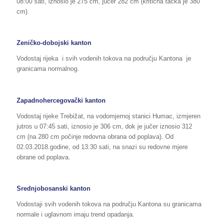
08:00 sati, iznosio je 275 cm, jučer 282 cm (kritična tačka je 380
cm).
Zeničko-dobojski kanton
Vodostaj rijeka i svih vodenih tokova na području Kantona je
granicama normalnog.
Zapadnohercegovački kanton
Vodostaj rijeke Trebižat, na vodomjernoj stanici Humac, izmjeren
jutros u 07:45 sati, iznosio je 306 cm, dok je jučer iznosio 312
cm (na 280 cm počinje redovna obrana od poplava). Od
02.03.2018.godine, od 13:30 sati, na snazi su redovne mjere
obrane od poplava.
Srednjobosanski kanton
Vodostaji svih vodenih tokova na području Kantona su granicama
normale i uglavnom imaju trend opadanja.