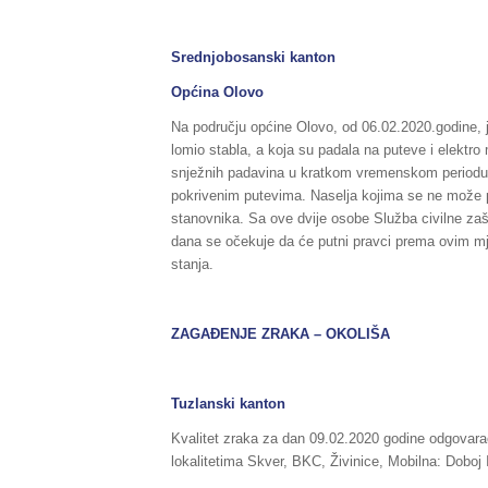
Srednjobosanski kanton
Općina Olovo
Na području općine Olovo, od 06.02.2020.godine, još
lomio stabla, a koja su padala na puteve i elektro
snježnih padavina u kratkom vremenskom periodu.
pokrivenim putevima. Naselja kojima se ne može pr
stanovnika. Sa ove dvije osobe Služba civilne zašt
dana se očekuje da će putni pravci prema ovim mje
stanja.
ZAGAĐENJE ZRAKA – OKOLIŠA
Tuzlanski kanton
Kvalitet zraka za dan 09.02.2020 godine odgovarao 
lokalitetima Skver, BKC, Živinice, Mobilna: Doboj