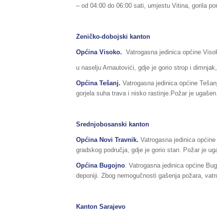
– od 04:00 do 06:00 sati, umjestu Vitina, gorila po
Zeničko-dobojski kanton
Općina Visoko.
Vatrogasna jedinica općine Visok
u naselju Arnautovići, gdje je gorio strop i dimnjak
Općina Tešanj.
Vatrogasna jedinica općine Tešanj
gorjela suha trava i nisko rastinje.Požar je ugašen
Srednjobosanski kanton
Općina Novi Travnik.
Vatrogasna jedinica općine 
gradskog područja, gdje je gorio stan. Požar je ug
Općina Bugojno
. Vatrogasna jedinica općine Bugo
deponiji. Zbog nemogučnosti gašenja požara, vatr
Kanton Sarajevo