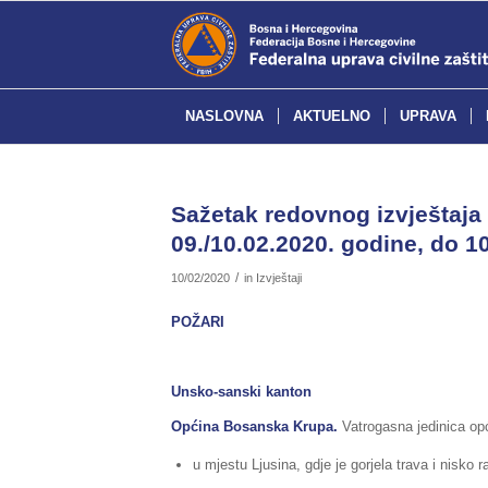
NASLOVNA
AKTUELNO
UPRAVA
Sažetak redovnog izvještaja 
09./10.02.2020. godine, do 10
/
10/02/2020
in
Izvještaji
POŽARI
Unsko-sanski kanton
Općina Bosanska Krupa.
Vatrogasna jedinica opć
u mjestu Ljusina, gdje je gorjela trava i nisko ra