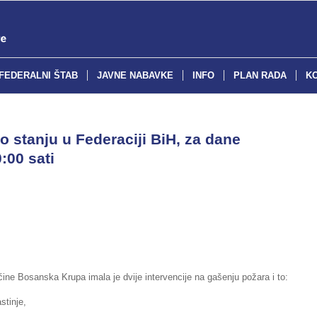
FEDERALNI ŠTAB
JAVNE NABAVKE
INFO
PLAN RADA
K
o stanju u Federaciji BiH, za dane
:00 sati
ine Bosanska Krupa imala je dvije intervencije na gašenju požara i to:
stinje,