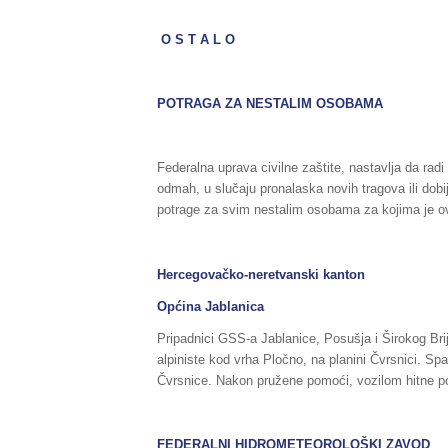
O S T A L O
POTRAGA ZA NESTALIM OSOBAMA
Federalna uprava civilne zaštite, nastavlja da radi
odmah, u slučaju pronalaska novih tragova ili dob
potrage za svim nestalim osobama za kojima je ov
Hercegovačko-neretvanski kanton
Općina Jablanica
Pripadnici GSS-a Jablanice, Posušja i Širokog Brij
alpiniste kod vrha Pločno, na planini Čvrsnici. Spa
Čvrsnice. Nakon pružene pomoći, vozilom hitne po
FEDERALNI HIDROMETEOROLOŠKI ZAVOD