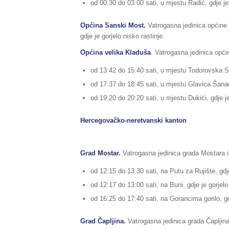
od 00:30 do 03:00 sati, u mjestu Radić, gdje je 
Općina Sanski Most.
Vatrogasna jedinica općine 
gdje je gorjelo nisko rastinje.
Općina velika Kladuša
. Vatrogasna jedinica općin
od 13:42 do 15:40 sati, u mjestu Todorovska Slap
od 17:37 do 18:45 sati, u mjestu Glavica Šanac
od 19:20 do 20:20 sati, u mjestu Dukići, gdje je 
Hercegovačko-neretvanski kanton
Grad Mostar.
Vatrogasna jedinica grada Mostara im
od 12:15 do 13:30 sati, na Putu za Rujište, gdj
od 12:17 do 13:00 sati, na Buni, gdje je gorjelo
od 16:25 do 17:40 sati, na Gorancima gorilo, gdj
Grad Čapljina.
Vatrogasna jedinica grada Čapljina 