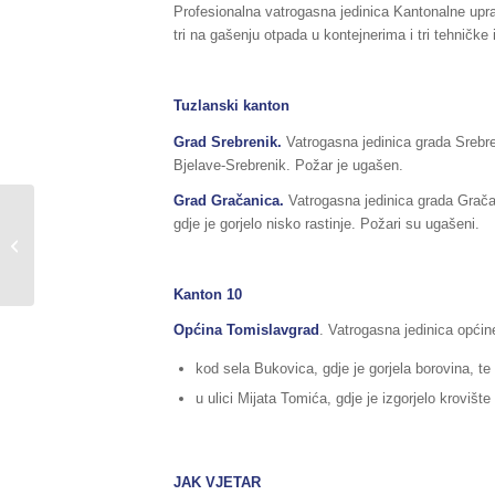
Profesionalna vatrogasna jedinica Kantonalne uprav
tri na gašenju otpada u kontejnerima i tri tehnič
Tuzlanski kanton
Grad Srebrenik.
Vatrogasna jedinica grada Srebre
Bjelave-Srebrenik. Požar je ugašen.
Grad Gračanica.
Vatrogasna jedinica grada Grača
Sažetak redovnog izvještaja o stanju
gdje je gorjelo nisko rastinje. Požari su ugašeni.
u Federaciji BiH, za dane
08./09.02.2020....
Kanton 10
Općina Tomislavgrad
. Vatrogasna jedinica općin
kod sela Bukovica, gdje je gorjela borovina, te
u ulici Mijata Tomića, gdje je izgorjelo krovište
JAK VJETAR