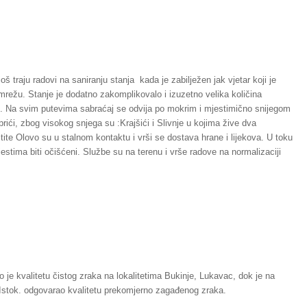
 traju radovi na saniranju stanja kada je zabilježen jak vjetar koji je
 mrežu. Stanje je dodatno zakomplikovalo i izuzetno velika količina
 Na svim putevima sabraćaj se odvija po mokrim i mjestimično snijegom
ići, zbog visokog snjega su :Krajšići i Slivnje u kojima žive dva
ite Olovo su u stalnom kontaktu i vrši se dostava hrane i lijekova. U toku
stima biti očišćeni. Službe su na terenu i vrše radove na normalizaciji
je kvalitetu čistog zraka na lokalitetima Bukinje, Lukavac, dok je na
 Istok. odgovarao kvalitetu prekomjerno zagađenog zraka.