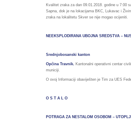
Kvalitet zraka za dan 09.01.2018. godine u 7:00 sat
Sapna, dok je na lokacijama BKC, Lukavac i Živini
zraka na lokalitetu Skver se nije mogao ocijeniti.
NEEKSPLODIRANA UBOJNA SREDSTVA – NU
Srednjobosanski kanton
Općina Travnik.
Kantonalni operativni centar civil
municiji.
O ovoj Informaciji obaviješten je Tim za UES Feder
O S T A L O
POTRAGA ZA NESTALOM OSOBOM – UTOPLJ