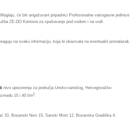
Maglaju, će biti angažovani pripadnici Profesionalne vatrogasne jedinice
Služba ZE-DO Kantona za spašavanje pod vodom i na vodi.
eaguju na svaku informaciju, koja bi ukazivala na eventualni pronalazak
ti
nivo upozorenja za područja Unsko-sanskog, Hercegovačko-
2
između 15 i 40 l/m
.
ć 33, Bosanski Novi 15, Sanski Most 12, Bosanska Gradiška 4.