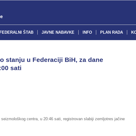
FEDERALNI ŠTAB
JAVNE NABAVKE
INFO
PLAN RADA
K
o stanju u Federaciji BiH, za dane
:00 sati
izmološkog centra, u 20:46 sati, registrovan slabiji zemljotres jačine