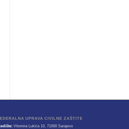
EDERALNA UPRAVA CIVILNE ZAŠTITE
jedište:
Vitomira Lukića 10, 71000 Sarajevo