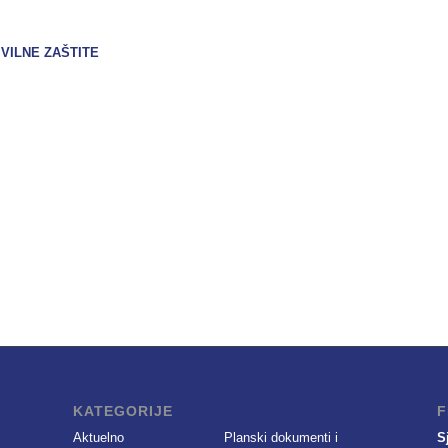
VILNE ZAŠTITE
KATEGORIJE
F
Aktuelno
Planski dokumenti i
S