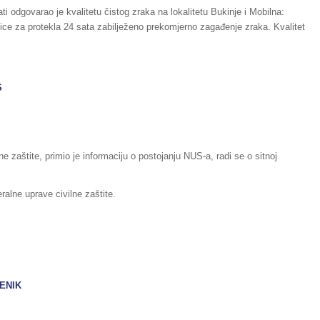
i odgovarao je kvalitetu čistog zraka na lokalitetu Bukinje i Mobilna:
ce za protekla 24 sata zabilježeno prekomjerno zagađenje zraka. Kvalitet
S
ne zaštite, primio je informaciju o postojanju NUS-a, radi se o sitnoj
alne uprave civilne zaštite.
ENIK