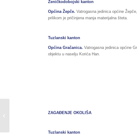
Zeničkodobojski kanton
Općina Žepče.
Vatrogasna jedinica općine Žepče,
prilikom je pričinjena manja materijalna šteta.
Tuzlanski kanton
Općina Gračanica.
Vatrogasna jedinica općine Gr
objektu u naselju Korića Han.
Nakon jučerašnjeg
ZAGAĐENJE OKOLIŠA
pronalaska tijela
okončana potraga za
Aldinom Mulićem
Tuzlanski kanton