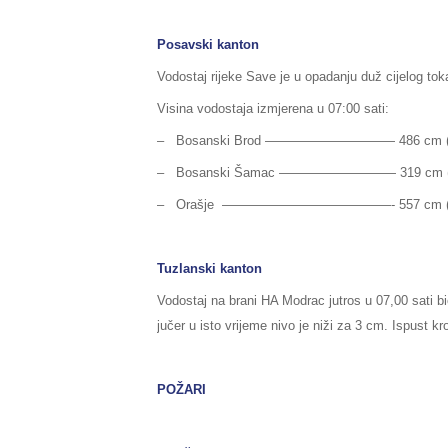
Posavski kanton
Vodostaj rijeke Save je u opadanju duž cijelog to
Visina vodostaja izmjerena u 07:00 sati:
– Bosanski Brod —————————— 486 cm (pripr
– Bosanski Šamac ————————— 319 cm (norm
– Orašje —————————————- 557 cm (normal
Tuzlanski kanton
Vodostaj na brani HA Modrac jutros u 07,00 sati b
jučer u isto vrijeme nivo je niži za 3 cm. Ispust k
POŽARI