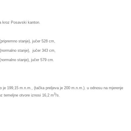
ka kroz Posavski kanton.
emno stanje), jučer 528 cm,
alno stanje), jučer 343 cm,
no stanje), jučer 579 cm.
io je 199,15 m.n.m., (tačka preljeva je 200 m.n.m.). u odnosu na mjerenje
3
roz temeljne otvore iznosi 16,2 m
/s.