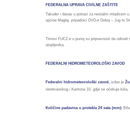
FEDERALNA UPRAVA CIVILNE ZAŠTITE
Također i danas u potrazi za nestalim mladićem u 
općine Maglaj, pripadnici DVD-e Doboj – Jug te 
Timovi FUCZ-e u punoj su pripravnosti da odmah r
utopljenika.
FEDERALNI HIDROMETEOROLOŠKI ZAVOD
Federalni hidrometeorološki zavod,
izdao je
Žu
neretvanskog i Kantona 10, gdje se očekuje kiša, 
Količine padavina u protekla 24 sata (mm):
Biha