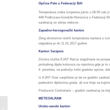
Općina Pale u Federaciji BiH
Temperatura zraka izmjerena jutros u 06:00 sati,iz
448 Podkozara-Goražde-Hrenovica u Federaciji BiH
saobraćaj se odvija redovno.
Zapadno-hercegovački kanton
Zbog ekstremno niskih temperatura nastava u sv
odgođena je do 11.01.2017.godine.
Kanton Sarajevo
Zimska služba KJKP Rad je angažirana na posipanju
prohodnog dijela kolovoza na mjestima gdje je to m
4. prioriteta, na području četiri gradske općine, 
Iz KJKP Gras saopšteno je da se gradski saobraća
padinskim dijelovima grada, ali sve linije na kojim
Preduzeće Centrotrans – gradski saobraćaj na lin
METEOALRAM
Sažetak Redovnog izvještaja o stanju
Unsko-sanski kanton
u Federaciji BiH, za dane