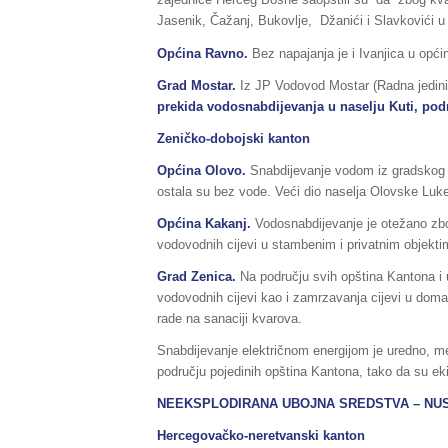
Jasenik, Čažanj, Bukovlje, Džanići i Slavkovići u 
Općina Ravno.
Bez napajanja je i Ivanjica u opć
Grad Mostar.
Iz JP Vodovod Mostar (Radna jedini
prekida vodosnabdijevanja u naselju Kuti, pod
Zeničko-dobojski kanton
Općina Olovo.
Snabdijevanje vodom iz gradskog 
ostala su bez vode. Veći dio naselja Olovske Luk
Općina Kakanj.
Vodosnabdijevanje je otežano zbo
vodovodnih cijevi u stambenim i privatnim objekti
Grad Zenica.
Na području svih opština Kantona i
vodovodnih cijevi kao i zamrzavanja cijevi u doma
rade na sanaciji kvarova.
Snabdijevanje električnom energijom je uredno, m
području pojedinih opština Kantona, tako da su eki
NEEKSPLODIRANA UBOJNA SREDSTVA – NU
Hercegovačko-neretvanski kanton