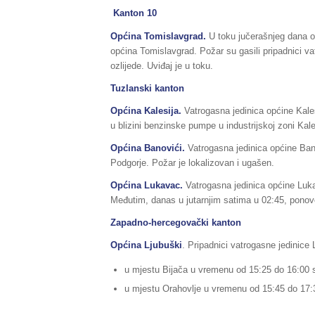
Kanton 10
Općina Tomislavgrad.
U toku jučerašnjeg dana ok
općina Tomislavgrad. Požar su gasili pripadnici 
ozlijede. Uviđaj je u toku.
Tuzlanski kanton
Općina Kalesija.
Vatrogasna jedinica općine Kale
u blizini benzinske pumpe u industrijskoj zoni Kale
Općina Banovići.
Vatrogasna jedinica općine Ban
Podgorje. Požar je lokalizovan i ugašen.
Općina Lukavac.
Vatrogasna jedinica općine Lukav
Međutim, danas u jutarnjim satima u 02:45, ponovo
Zapadno-hercegovački kanton
Općina Ljubuški
. Pripadnici vatrogasne jedinice 
u mjestu Bijača u vremenu od 15:25 do 16:00 s
u mjestu Orahovlje u vremenu od 15:45 do 17:3