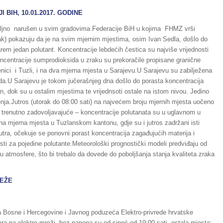
 BIH, 10.01.2017. GODINE
zbiljno narušen u svim gradovima Federacije BiH u kojima FHMZ vrši
ljak) pokazuju da je na svim mjernim mjestima, osim Ivan Sedla, došlo do
arem jedan polutant. Koncentracije lebdećih čestica su najviše vrijednosti
Koncentracije sumprodioksida u zraku su prekoračile propisane granične
ici i Tuzli, i na dva mjerna mjesta u Sarajevu.U Sarajevu su zabilježena
sida.U Sarajevu je tokom jučerašnjeg dna došlo do porasta koncentracija
n, dok su u ostalim mjestima te vrijednsoti ostale na istom nivou. Jedino
enja.Jutros (utorak do 08:00 sati) na najvećem broju mjernih mjesta uočeno
 je trenutno zadovoljavajuće – koncentracije polutanata su u uglavnom u
na mjerna mjesta u Tuzlanskom kantonu, gdje su i jutros zadržani isti
utra, očekuje se ponovni porast koncentracija zagađujućih materija i
sti za pojedine polutante.Meteorološki prognostički modeli predviđaju od
u atmosfere, što bi trebalo da dovede do poboljšanja stanja kvaliteta zraka
REŽE
 Bosne i Hercegovine i Javnog poduzeća Elektro-privrede hrvatske
a na elektro mreži, bez napona su od sinoć od 19:00 sati, ostala mjesta: