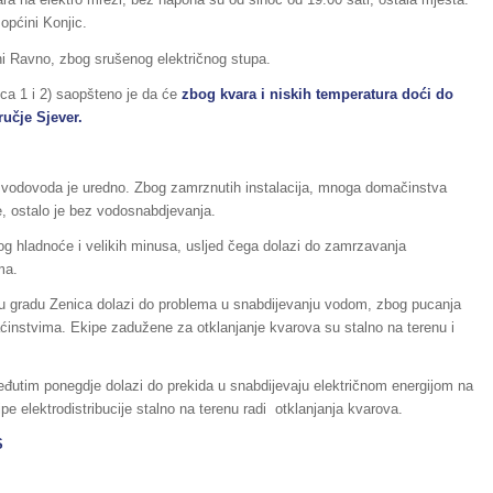
općini Konjic.
ini Ravno, zbog srušenog električnog stupa.
ca 1 i 2) saopšteno je da će
zbog kvara i niskih temperatura doći do
ručje
Sjever.
vodovoda je uredno. Zbog zamrznutih instalacija, mnoga domačinstva
e, ostalo je bez vodosnabdjevanja.
g hladnoće i velikih minusa, usljed čega dolazi do zamrzavanja
ma.
 u gradu Zenica dolazi do problema u snabdijevanju vodom, zbog pucanja
ćinstvima. Ekipe zadužene za otklanjanje kvarova su stalno na terenu i
eđutim ponegdje dolazi do prekida u snabdijevaju električnom energijom na
pe elektrodistribucije stalno na terenu radi otklanjanja kvarova.
S