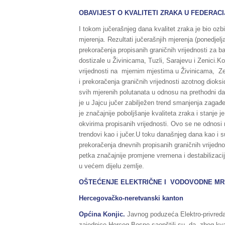
OBAVIJEST O KVALITETI ZRAKA U FEDERACIJI
I tokom jučerašnjeg dana kvalitet zraka je bio o
mjerenja. Rezultati jučerašnjih mjerenja (ponedje
prekoračenja propisanih graničnih vrijednosti za b
dostizale u Živinicama, Tuzli, Sarajevu i Zenici.
vrijednosti na mjernim mjestima u Živinicama, Zen
i prekoračenja graničnih vrijednosti azotnog diok
svih mjerenih polutanata u odnosu na prethodni da
je u Jajcu jučer zabilježen trend smanjenja zagađ
je značajnije poboljšanje kvaliteta zraka i stanje
okvirima propisanih vrijednosti. Ovo se ne odnosi 
trendovi kao i jučer.U toku današnjeg dana kao i s
prekoračenja dnevnih propisanih graničnih vrijedno
petka značajnije promjene vremena i destabilizacij
u većem dijelu zemlje.
OŠTEĆENJE ELEKTRIČNE I VODOVODNE M
Hercegovačko-neretvanski kanton
Općina Konjic.
Javnog poduzeća Elektro-privreda
zajednice Herceg Bosne saopštili su da zbog kvar