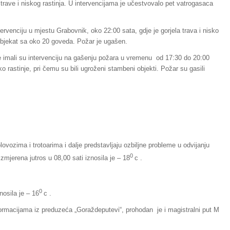
rave i niskog rastinja. U intervencijama je učestvovalo pet vatrogasaca
tervenciju u mjestu Grabovnik, oko 22:00 sata, gdje je gorjela trava i nisko
 objekat sa oko 20 goveda. Požar je ugašen.
e imali su intervenciju na gašenju požara u vremenu od 17:30 do 20:00
ko rastinje, pri čemu su bili ugroženi stambeni objekti. Požar su gasili
ovozima i trotoarima i dalje predstavljaju ozbiljne probleme u odvijanju
0
zmjerena jutros u 08,00 sati iznosila je – 18
c .
0
nosila je – 16
c .
ormacijama iz preduzeća „Goraždeputevi“, prohodan je i magistralni put M