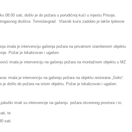
o 08:00 sati, došlo je do požara u porodičnoj kući u mjestu Prisoje,
vatrogasnog društva Tomislavgrad. Vlasnik kuće zadobio je lakše tjelesne
sija imala je intervenciju gašenja požara na privatnom stambenom objektu
sije. Požar je lokalizovan i ugašen.
ovići imala je intervenciju na gašenju požara na montažnom objektu u MZ
ac imala je intervenciju na gašenju požara na objektu restorana „Sidro“.
 je došlo do požara na istom objektu. Požar je lokalizovan i ugašen.
Ljubuški imali su intervencije na gašenju požara otvorenog prostora i to:
ati, te
0 sati.