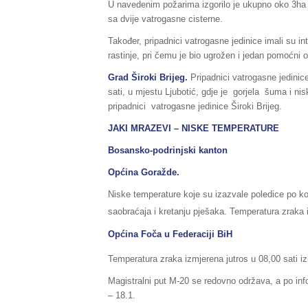
U navedenim požarima izgorilo je ukupno oko 3ha t
sa dvije vatrogasne cisterne.
Također, pripadnici vatrogasne jedinice imali su in
rastinje, pri čemu je bio ugrožen i jedan pomoćni
Grad Široki Brijeg.
Pripadnici vatrogasne jedinic
sati, u mjestu Ljubotić, gdje je gorjela šuma i nis
pripadnici vatrogasne jedinice Široki Brijeg.
JAKI MRAZEVI – NISKE TEMPERATURE
Bosansko-podrinjski kanton
Općina Goražde.
Niske temperature koje su izazvale poledice po kol
saobraćaja i kretanju pješaka. Temperatura zraka i
Općina Foča
u Federaciji BiH
Temperatura zraka izmjerena jutros u 08,00 sati iz
Magistralni put M-20 se redovno održava, a po inf
– 18.1.