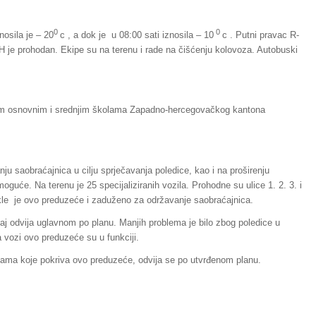
0
0
nosila je – 20
c , a dok je u 08:00 sati iznosila – 10
c . Putni pravac R-
 je prohodan. Ekipe su na terenu i rade na čišćenju kolovoza. Autobuski
im osnovnim i srednjim školama Zapadno-hercegovačkog kantona
 saobraćajnica u cilju sprječavanja poledice, kao i na proširenju
oguće. Na terenu je 25 specijaliziranih vozila. Prohodne su ulice 1. 2. 3. i
dokle je ovo preduzeće i zaduženo za održavanje saobraćajnica.
j odvija uglavnom po planu. Manjih problema je bilo zbog poledice u
a vozi ovo preduzeće su u funkciji.
ijama koje pokriva ovo preduzeće, odvija se po utvrđenom planu.