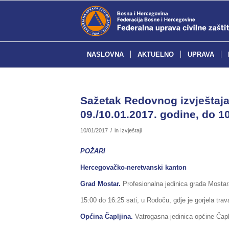
NASLOVNA
AKTUELNO
UPRAVA
Sažetak Redovnog izvještaja 
09./10.01.2017. godine, do 10
/
10/01/2017
in
Izvještaji
POŽARI
Hercegovačko-neretvanski kanton
Grad Mostar.
Profesionalna jedinica grada Mostara
15:00 do 16:25 sati, u Rodoču, gdje je gorjela trava
Općina Čapljina.
Vatrogasna jedinica općine Čaplji