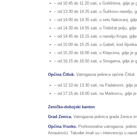
– od 10:45 do 11:20 sati, u Gnilištima, gdje je go
– od 13:30 do 14:25 sati, u Šuškovu naselju, gdj
– od 14:00 do 14:35 sati, u selu Nakovanj, gdje j
– od 14:30 do 14:55 sati, u Trebižat polju, gdje j
– od 14:45 do 15:15 sati, u naselju Krupa, gdje j
– od 15:00 do 15:25 sati, u Gabeli, kod šljunkare
– od 15:20 do 16:00 sati, u Klepcima, gdje je gor
– od 16:15 do 16:50 sati, u Strugama, gdje je g
Općina Čitluk.
Vatrogasna jedinica općine Čitluk i
– od 12:10 do 13:30 sati, na Padalovini, gdje je 
– od 17:15 do 18:00 sati, na Markovcu, gdje je g
Zeničko-dobojski kanton
Grad Zenica.
Vatrogasna jedinica grada Zenice im
Općina Visoko.
Profesionalna vatrogasna jedinica
Arnautovići. Također imali su i intervenciju u nase