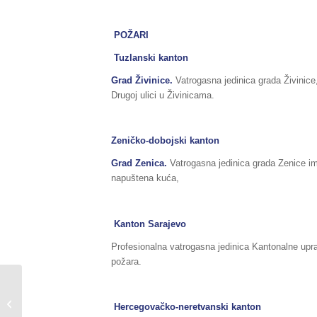
POŽARI
Tuzlanski kanton
Grad Živinice.
Vatrogasna jedinica grada Živinice,
Drugoj ulici u Živinicama.
Zeničko-dobojski kanton
Grad Zenica.
Vatrogasna jedinica grada Zenice ima
napuštena kuća,
Kanton Sarajevo
Profesionalna vatrogasna jedinica Kantonalne upra
požara.
Sažetak redovnog izvještaja o stanju
u Federaciji BiH, za dane
Hercegovačko-neretvanski kanton