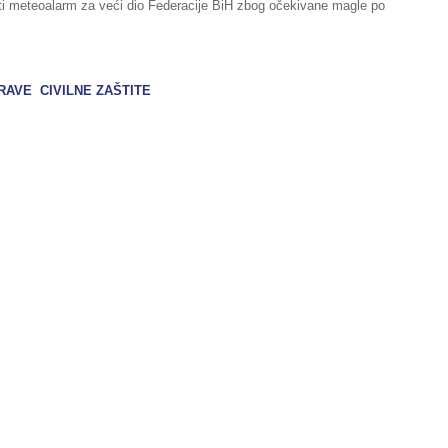
ti meteoalarm za veći dio Federacije BiH zbog očekivane magle po
VE CIVILNE ZAŠTITE