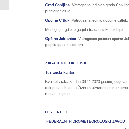
07./08.11.2020.godine,...
Grad Čapljina.
Vatrogasna jedinica grada Čapljine
putničko vozilo.
Općina Čitluk
. Vatrogasna jedinica općine Čitluk,
Međugorju, gdje je gorjela trava i nisko rastinje.
Općina Jablanica
. Vatrogasna jedinica općine Jab
gorjela gradska pekara.
ZAGAĐENJE OKOLIŠA
Tuzlanski kanton
Kvalitet zraka za dan 08.11.2020 godine, odgovara
dok je na lokalitetu Živinica utvrđeno prekomjerno
mogao ocijeniti.
O S T A L O
FEDERALNI HIDROMETEOROLOŠKI ZAVOD