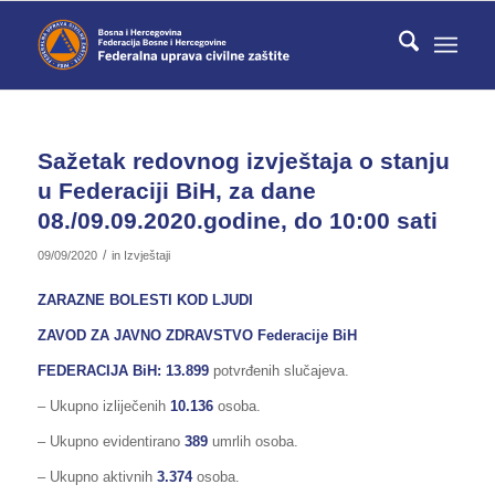
Sažetak redovnog izvještaja o stanju
u Federaciji BiH, za dane
08./09.09.2020.godine, do 10:00 sati
/
09/09/2020
in
Izvještaji
ZARAZNE BOLESTI KOD LJUDI
ZAVOD ZA JAVNO ZDRAVSTVO Federacije BiH
FEDERACIJA BiH
: 13.899
potvrđenih slučajeva.
– Ukupno izliječenih
10.136
osoba.
– Ukupno evidentirano
389
umrlih osoba.
– Ukupno aktivnih
3.374
osoba.