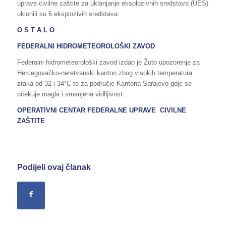
uprave civilne zaštite za uklanjanje eksplozivnih sredstava (UES)
uklonili su 6 eksplozivih sredstava.
O S T A L O
FEDERALNI HIDROMETEOROLOŠKI ZAVOD
Federalni hidrometeorološki zavod izdao je Žuto upozorenje za
Hercegovačko-neretvanski kanton zbog visokih temperatura
zraka od 32 i 34°C te za područje Kantona Sarajevo gdje se
očekuje magla i smanjena vidlljivost.
OPERATIVNI CENTAR FEDERALNE UPRAVE CIVILNE
ZAŠTITE
Podijeli ovaj članak