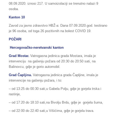
08.09.2020. iznosi 217. U samoizolaciji se trenutno nalazi 9
osoba.
Kanton 10
Zavod za javno zdravstvo HBŽ-a: Dana 07.09.2020.god. testirano
je 96 osoba, od toga 26 pozitivnih na bolest COVID 19.
POŽARI
Hercegovačko-neretvanski kanton
Grad Mostar.
Vatrogasna jedinica grada Mostara, imala je
intervenciju na gašenju požara od 20:30 do 20:50 sati, na
Balinovcu, gdje je gorio automobil.
Grad Čapljina.
Vatrogasna jedinica grada Čapljine, imala je
intervencije na gašenju požara, i to:
– od 13:25 do 00:30 sati,u Gabela Polju, gdje je gorjela trska i
rastinje,
– od 17:20 do 18:10 sati,na Bivolju Brdu, gdje je gorjela šuma,
– od 22:00 do 22:40 sati,u Višićima, gdje je gorjela trava.