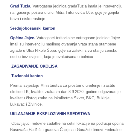
Grad Tuzla.
Vatrogasna jedinica gradaTuzla imala je intervenciju
na gašenju požara u ulici Mitra Trifunovića Uče, gdje je gorjela
trava i nisko rastinje.
Srednjobosanski kanton
Općina Jajce.
Vatrogasci teritorijalne vatrogasne jedinice Jajce
imali su intervenciju nasilnog otvaranja vrata stana stambene
zgrade u Ulici Nikole Šopa, gdje su zatekli živu stariju žensku
osobu bez svijesti, koja je evakuisana u bolnicu.
ZAGAĐIVANJE OKOLIŠA
Tuzlanski kanton
Prema izvještaju Ministarstva za prostorno uređenje i zaštitu
okolice TK, kvalitet zraka za dan 8.9.2020. godine odgovarao je
kvalitetu čistog zraka na lokalitetma Skver, BKC, Bukinje,
Lukavac i Živinice.
UKLANJANJE EKSPLOZIVNIH SREDSTAVA
Obavljajući redovne zadatke na četiri lokacije na području općina
Busovača,Hadžići i gradova Čapljina i Goražde timovi Federalne