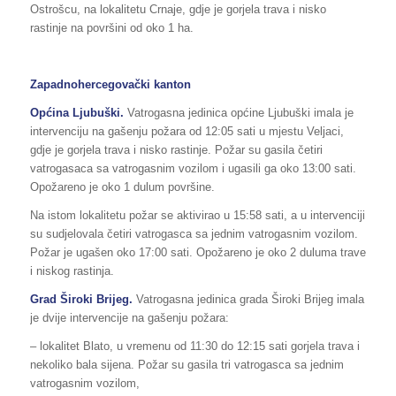
Ostrošcu, na lokalitetu Crnaje, gdje je gorjela trava i nisko
rastinje na površini od oko 1 ha.
Zapadnohercegovački kanton
Općina Ljubuški.
Vatrogasna jedinica općine Ljubuški imala je
intervenciju na gašenju požara od 12:05 sati u mjestu Veljaci,
gdje je gorjela trava i nisko rastinje. Požar su gasila četiri
vatrogasaca sa vatrogasnim vozilom i ugasili ga oko 13:00 sati.
Opožareno je oko 1 dulum površine.
Na istom lokalitetu požar se aktivirao u 15:58 sati, a u intervenciji
su sudjelovala četiri vatrogasca sa jednim vatrogasnim vozilom.
Požar je ugašen oko 17:00 sati. Opožareno je oko 2 duluma trave
i niskog rastinja.
Grad Široki Brijeg.
Vatrogasna jedinica grada Široki Brijeg imala
je dvije intervencije na gašenju požara:
– lokalitet Blato, u vremenu od 11:30 do 12:15 sati gorjela trava i
nekoliko bala sijena. Požar su gasila tri vatrogasca sa jednim
vatrogasnim vozilom,