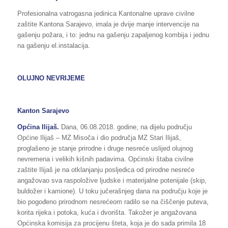
Profesionalna vatrogasna jedinica Kantonalne uprave civilne
zaštite Kantona Sarajevo, imala je dvije manje intervencije na
gašenju požara, i to: jednu na gašenju zapaljenog kombija i jednu
na gašenju el.instalacija.
OLUJNO NEVRIJEME
Kanton Sarajevo
Općina Ilijaš.
Dana, 06.08.2018. godine, na dijelu području
Općine Ilijaš – MZ Misoča i dio područja MZ Stari Ilijaš,
proglašeno je stanje prirodne i druge nesreće uslijed olujnog
nevremena i velikih kišnih padavima. Općinski štaba civilne
zaštite Ilijaš je na otklanjanju posljedica od prirodne nesreće
angažovao sva raspoložive ljudske i materijalne potenijale (skip,
buldožer i kamione). U toku jučerašnjeg dana na području koje je
bio pogođeno prirodnom nesrećeom radilo se na čiščenje puteva,
korita rijeka i potoka, kuća i dvorišta. Takožer je angažovana
Općinska komisija za procijenu šteta, koja je do sada primila 18