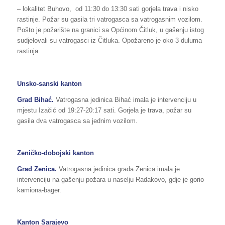
– lokalitet Buhovo, od 11:30 do 13:30 sati gorjela trava i nisko
rastinje. Požar su gasila tri vatrogasca sa vatrogasnim vozilom.
Pošto je požarište na granici sa Općinom Čitluk, u gašenju istog
sudjelovali su vatrogasci iz Čitluka. Opožareno je oko 3 duluma
rastinja.
Unsko-sanski kanton
Grad
Bihać
.
Vatrogasna jedinica Bihać imala je intervenciju u
mjestu Izačić od 19:27-20:17 sati. Gorjela je trava, požar su
gasila dva vatrogasca sa jednim vozilom.
Zeničko-dobojski kanton
Grad
Zenica.
Vatrogasna jedinica grada Zenica imala je
intervenciju na gašenju požara u naselju Radakovo, gdje je gorio
kamiona-bager.
Kanton Sarajevo