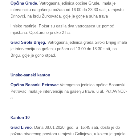
Općina Grude
. Vatrogasna jedinica općine Grude, imala je
intervenciju na gašenju požara od 16:00 do 23:30 sati, u mjestu
Drinovci, na brdu Žurkovača, gdje je gorjela suha trava
i nisko rastinje. Požar su gasila dva vatrogasca uz pomoć
mještana. Opožareno je oko 2 ha.
Grad Široki Brijeg.
Vatrogasna jedinica grada Široki Brijeg imala
je intervenciju na gašenju požara od 13:00 do 13:30 sati, na
Brigu, gdje je gorio otpad.
Unsko-sanski kanton
Općina Bosanki Petrovac.
Vatrogasna jedinica općine Bosanski
Petrovac imala je intervenciju na gašenju trave, u ul. Put AVNOJ-
a.
Kanton 10
Grad Livno
. Dana 08.01.2020. god. u 16:45 sati, došlo je do
požara otvorenog prostora u mjestu Golinjevo, u kojem je gorjela