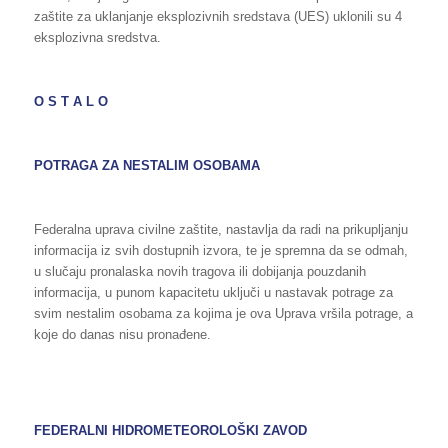
zaštite za uklanjanje eksplozivnih sredstava (UES) uklonili su 4
eksplozivna sredstva.
O S T A L O
POTRAGA ZA NESTALIM OSOBAMA
Federalna uprava civilne zaštite, nastavlja da radi na prikupljanju
informacija iz svih dostupnih izvora, te je spremna da se odmah,
u slučaju pronalaska novih tragova ili dobijanja pouzdanih
informacija, u punom kapacitetu uključi u nastavak potrage za
svim nestalim osobama za kojima je ova Uprava vršila potrage, a
koje do danas nisu pronađene.
FEDERALNI HIDROMETEOROLOŠKI ZAVOD