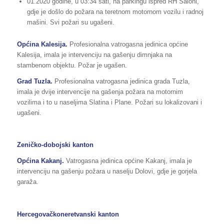
01.2020 godine, u 03:34 sati, na parkingu ispred RH Saloni,
gdje je došlo do požara na teretnom motornom vozilu i radnoj
mašini. Svi požari su ugašeni.
Općina Kalesija.
Profesionalna vatrogasna jedinica općine
Kalesija, imala je intervenciju na gašenju dimnjaka na
stambenom objektu. Požar je ugašen.
Grad Tuzla.
Profesionalna vatrogasna jedinica grada Tuzla,
imala je dvije intervencije na gašenja požara na motornim
vozilima i to u naseljima Slatina i Plane. Požari su lokalizovani i
ugašeni.
Zeničko-dobojski kanton
Općina Kakanj.
Vatrogasna jedinica općine Kakanj, imala je
intervenciju na gašenju požara u naselju Dolovi, gdje je gorjela
garaža.
Hercegovačkoneretvanski kanton