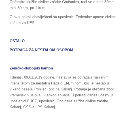
Općinske službe civilne zaštite Gračanica, radi se o mini 82mm i
mini 60mm, po 1 kom.
O ovoj prijavi obaviješteni su uposlenici Federalne uprave civilne
zaštite za UES.
OSTALO
POTRAGA ZA NESTALOM OSOBOM
Zeničko-dobojski kanton
I danas, 09.01.2019.godine, nastavlja se potraga smanjenim
intenzitetom za nestalim Hadžić El-Eminom, koji je nestao u
vikend naselju Ponijeri, općina Kakanj. Potraga je otežana zbog
vremenskih uslova i visokog snijega. U potrazi danas učestvuju
uposlenici FUCZ, uposlenici Općinske službe civilne zaštite
Kakanj, GSS-a i PS Kakanj.