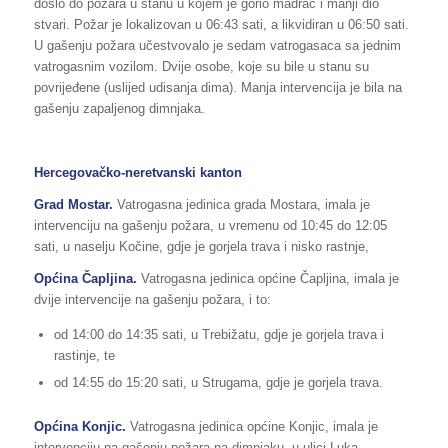
došlo do požara u stanu u kojem je gorio madrac i manji dio
stvari. Požar je lokalizovan u 06:43 sati, a likvidiran u 06:50 sati.
U gašenju požara učestvovalo je sedam vatrogasaca sa jednim
vatrogasnim vozilom. Dvije osobe, koje su bile u stanu su
povrijeđene (uslijed udisanja dima). Manja intervencija je bila na
gašenju zapaljenog dimnjaka.
Hercegovačko-neretvanski kanton
Grad Mostar.
Vatrogasna jedinica grada Mostara, imala je
intervenciju na gašenju požara, u vremenu od 10:45 do 12:05
sati, u naselju Kočine, gdje je gorjela trava i nisko rastnje,
Općina Čapljina.
Vatrogasna jedinica općine Čapljina, imala je
dvije intervencije na gašenju požara, i to:
od 14:00 do 14:35 sati, u Trebižatu, gdje je gorjela trava i
rastinje, te
od 14:55 do 15:20 sati, u Strugama, gdje je gorjela trava.
Općina Konjic.
Vatrogasna jedinica općine Konjic, imala je
intervenciju na gašenju požara na dimnjaku, u ulici Luka.