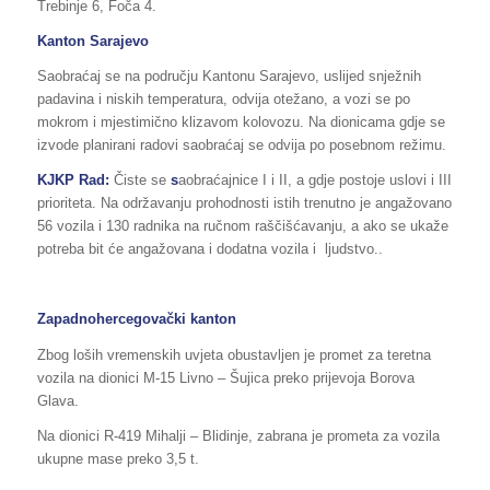
Trebinje 6, Foča 4.
Kanton Sarajevo
Saobraćaj se na području Kantonu Sarajevo, uslijed snježnih
padavina i niskih temperatura, odvija otežano, a vozi se po
mokrom i mjestimično klizavom kolovozu. Na dionicama gdje se
izvode planirani radovi saobraćaj se odvija po posebnom režimu.
KJKP Rad:
Čiste se
s
aobraćajnice I i II, a gdje postoje uslovi i III
prioriteta. Na održavanju prohodnosti istih trenutno je angažovano
56 vozila i 130 radnika na ručnom raščišćavanju, a ako se ukaže
potreba bit će angažovana i dodatna vozila i ljudstvo..
Zapadnohercegovački kanton
Zbog loših vremenskih uvjeta obustavljen je promet za teretna
vozila na dionici M-15 Livno – Šujica preko prijevoja Borova
Glava.
Na dionici R-419 Mihalji – Blidinje, zabrana je prometa za vozila
ukupne mase preko 3,5 t.