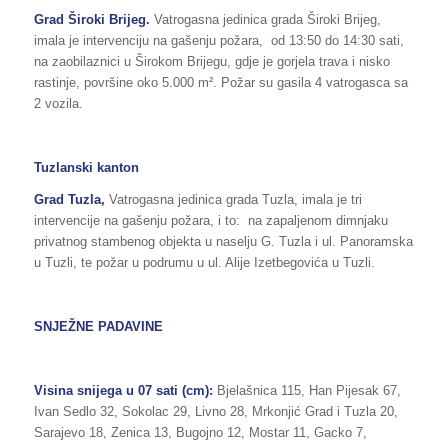
Grad Široki Brijeg.
Vatrogasna jedinica grada Široki Brijeg,
imala je intervenciju na gašenju požara, od 13:50 do 14:30 sati,
na zaobilaznici u Širokom Brijegu, gdje je gorjela trava i nisko
rastinje, površine oko 5.000 m². Požar su gasila 4 vatrogasca sa
2 vozila.
Tuzlanski kanton
Grad Tuzla,
Vatrogasna jedinica grada Tuzla, imala je tri
intervencije na gašenju požara, i to: na zapaljenom dimnjaku
privatnog stambenog objekta u naselju G. Tuzla i ul. Panoramska
u Tuzli, te požar u podrumu u ul. Alije Izetbegovića u Tuzli.
SNJEŽNE PADAVINE
Visina snijega u 07 sati (cm):
Bjelašnica 115, Han Pijesak 67,
Ivan Sedlo 32, Sokolac 29, Livno 28, Mrkonjić Grad i Tuzla 20,
Sarajevo 18, Zenica 13, Bugojno 12, Mostar 11, Gacko 7,