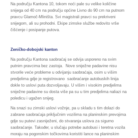
Na području Kantona 10, tokom noći pale su velike količine
snijega od 40 cm na području općine Livno do 90 cm na putnom
pravcu Glamoč-Mliništa. Svi magistrali pravci su prekriveni
snijegom, ali su prohodni. Ekipe zimske službe redovito vrše
čišćenje i posipanje putova.
Zeničko-dobojski kanton
Na području Kantona saobraćaj se odvija usporeno na svim
putnim pravcima bez zastoja. Nove sniježne padavine nisu
stvorile veće probleme u odvijanju saobraćaja, osim u višim
predjelima gdje je registrovano saobraćanje autobuskih linija
dokle to uslovi puta dozvoljavaju. U višim i visokim predjelima
sniježne padavine su dosta više pa su u tim predjelima naliazi na
poledicu i ugažen snijeg.
Na snazi su zimski uslovi vožnje, pa u skladu s tim dolazi do
zabrane saobraćaja priključnim vozilima na planinskim prevojima
gdje su putevi zasniježeni, do stvaranja uslova za sigurno
saobraćanje. Također, u slučaju potrebe autobusi i teretna vozila
moraju na pogonskim točkovima koristiti lance na planinskim