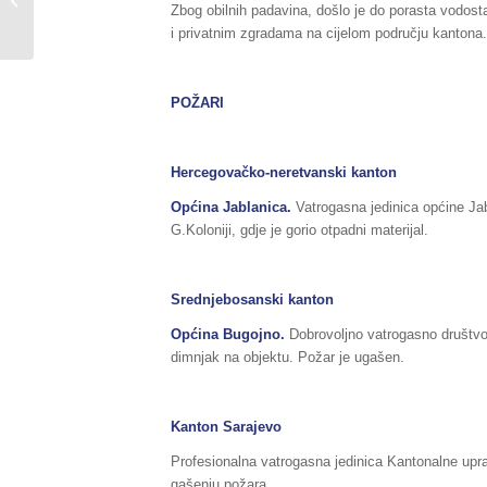
Zbog obilnih padavina, došlo je do porasta vodostaj
06./07.12.2020....
i privatnim zgradama na cijelom području kantona.
POŽARI
Hercegovačko-neretvanski kanton
Općina Jablanica.
Vatrogasna jedinica općine Jab
G.Koloniji, gdje je gorio otpadni materijal.
Srednjebosanski kanton
Općina Bugojno.
Dobrovoljno vatrogasno društvo 
dimnjak na objektu. Požar je ugašen.
Kanton Sarajevo
Profesionalna vatrogasna jedinica Kantonalne uprav
gašenju požara.