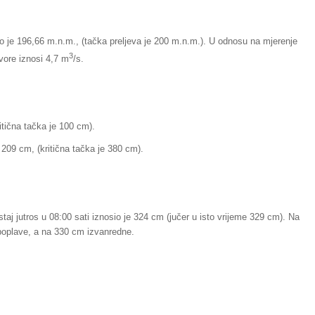
io je 196,66 m.n.m., (tačka preljeva je 200 m.n.m.). U odnosu na mjerenje
3
tvore iznosi 4,7 m
/s.
itična tačka je 100 cm).
 209 cm, (kritična tačka je 380 cm).
aj jutros u 08:00 sati iznosio je 324 cm (jučer u isto vrijeme 329 cm). Na
oplave, a na 330 cm izvanredne.