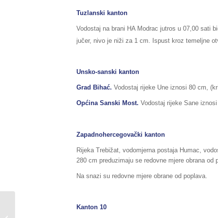
Tuzlanski kanton
Vodostaj na brani HA Modrac jutros u 07,00 sati b
jučer, nivo je niži za 1 cm. Ispust kroz temeljne o
Unsko-sanski kanton
Grad Bihać.
Vodostaj rijeke Une iznosi 80 cm, (kr
Općina Sanski Most.
Vodostaj rijeke Sane iznosi
Zapadnohercegovački kanton
Rijeka Trebižat, vodomjerna postaja Humac, vodost
280 cm preduzimaju se redovne mjere obrana od p
Na snazi su redovne mjere obrane od poplava.
Kanton 10
Sažetak redovnog izvještaja o stanju
u Federaciji BiH, za dane