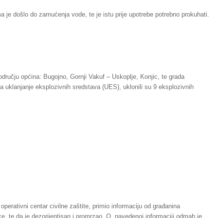
ma je došlo do zamućenja vode, te je istu prije upotrebe potrebno prokuhati.
odručju općina: Bugojno, Gornji Vakuf – Uskoplje, Konjic, te grada
a uklanjanje eksplozivnih sredstava (UES), uklonili su 9 eksplozivnih
perativni centar civilne zaštite, primio informaciju od građanina
ice, te da je dezorijentisan i promrzao. O navedenoj informaciji odmah je