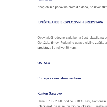
Zbog obilnih padavina proteklih dana, na izvorišti
UNIŠTAVANJE EKSPLOZIVNIH SREDSTAVA
Obavljajući redovne zadatke na šest lokacija na p
Goražde, timovi Federalne uprave civilne zaštite z
sredstava i streljivo 30 kom.
OSTALO
Potrage za nestalom osobom
Kanton Sarajevo
Dana, 07.12.2020. godine u 18:45 sati, Kantonalni o
(planinara), da je se izgubio na lokalitetu Treskav