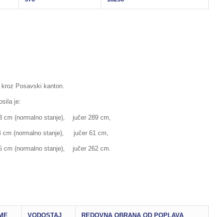
a kroz Posavski kanton.
sila je:
ormalno stanje), jučer 289 cm,
rmalno stanje), jučer 61 cm,
rmalno stanje), jučer 262 cm.
ME
VODOSTAJ
REDOVNA OBRANA OD POPLAVA