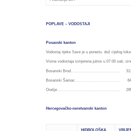
POPLAVE – VODOSTAJI
Posavski kanton
Vodostaj rijeke Save je u porastu duž cijelog tok
Visina vodostaja izmjerena jutros u 07:00 sati, izno
Bosanski Brod………………………………… 313 cm (n
Bosanski Šamac……………………………… 84 cm (no
Orašje………………………………………….. 295 cm (no
Hercegovačko-neretvanski kanton
HIDROLOŠKA
VRIJE