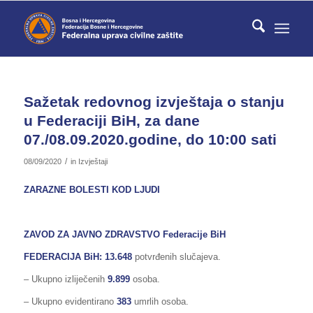
Sažetak redovnog izvještaja o stanju
u Federaciji BiH, za dane
07./08.09.2020.godine, do 10:00 sati
/
08/09/2020
in
Izvještaji
ZARAZNE BOLESTI KOD LJUDI
ZAVOD ZA JAVNO ZDRAVSTVO Federacije BiH
FEDERACIJA BiH
: 13.648
potvrđenih slučajeva.
– Ukupno izliječenih
9.899
osoba.
– Ukupno evidentirano
383
umrlih osoba.