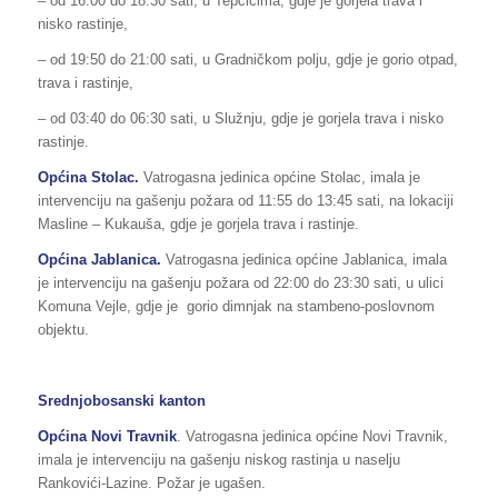
– od 16:00 do 18:30 sati, u Tepčićima, gdje je gorjela trava i
nisko rastinje,
– od 19:50 do 21:00 sati, u Gradničkom polju, gdje je gorio otpad,
trava i rastinje,
– od 03:40 do 06:30 sati, u Služnju, gdje je gorjela trava i nisko
rastinje.
Općina Stolac.
Vatrogasna jedinica općine Stolac, imala je
intervenciju na gašenju požara od 11:55 do 13:45 sati, na lokaciji
Masline – Kukauša, gdje je gorjela trava i rastinje.
Općina Jablanica.
Vatrogasna jedinica općine Jablanica, imala
je intervenciju na gašenju požara od 22:00 do 23:30 sati, u ulici
Komuna Vejle, gdje je gorio dimnjak na stambeno-poslovnom
objektu.
Srednjobosanski kanton
Općina Novi Travnik
. Vatrogasna jedinica općine Novi Travnik,
imala je intervenciju na gašenju niskog rastinja u naselju
Rankovići-Lazine. Požar je ugašen.