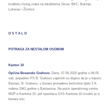
kvalitetu čistog zraka na lokalitetma Skver, BKC, Bukinje,
Lukavac i Živinice.
O S T A L O
POTRAGA ZA NESTALOM OSOBOM
Kanton 10
Općina Bosansko Grahovo.
Dana, 07.09.2020 godine u 06:05
sati, pripadnici PS B. Grahovo zaprimili su dojavu da je u mjestu
Bastasi, B. Grahovo, u bunaru pronađeno beživotno tijelo Z.K.
rođena 1941.godine u Bastasima. Na poziv operativnog centra
MUP-a Kantona 10, pet spasilaca GSS Kantona 10 izvuklo je iz
bunara istu.