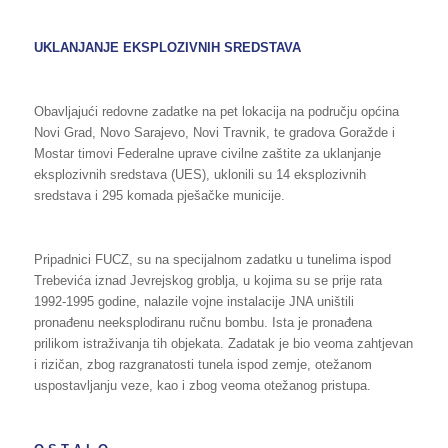
UKLANJANJE
EKSPLOZIVNIH SREDSTAVA
Obavljajući redovne zadatke na pet lokacija na području općina
Novi Grad, Novo Sarajevo, Novi Travnik, te gradova Goražde i
Mostar timovi Federalne uprave civilne zaštite za uklanjanje
eksplozivnih sredstava (UES), uklonili su 14 eksplozivnih
sredstava i 295 komada pješačke municije.
Pripadnici FUCZ, su na specijalnom zadatku u tunelima ispod
Trebevića iznad Jevrejskog groblja, u kojima su se prije rata
1992-1995 godine, nalazile vojne instalacije JNA uništili
pronađenu neeksplodiranu ručnu bombu. Ista je pronađena
prilikom istraživanja tih objekata. Zadatak je bio veoma zahtjevan
i rizičan, zbog razgranatosti tunela ispod zemje, otežanom
uspostavljanju veze, kao i zbog veoma otežanog pristupa.