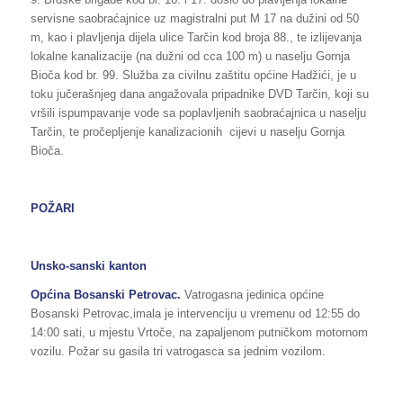
servisne saobraćajnice uz magistralni put M 17 na dužini od 50
m, kao i plavljenja dijela ulice Tarčin kod broja 88., te izlijevanja
lokalne kanalizacije (na dužni od cca 100 m) u naselju Gornja
Bioča kod br. 99. Služba za civilnu zaštitu općine Hadžići, je u
toku jučerašnjeg dana angažovala pripadnike DVD Tarčin, koji su
vršili ispumpavanje vode sa poplavljenih saobraćajnica u naselju
Tarčin, te pročepljenje kanalizacionih
cijevi u naselju Gornja
Bioča.
POŽARI
Unsko-sanski kanton
Općina Bosanski Petrovac.
Vatrogasna jedinica općine
Bosanski Petrovac,imala je intervenciju u vremenu od 12:55 do
14:00 sati, u mjestu Vrtoče, na zapaljenom putničkom motornom
vozilu. Požar su gasila tri vatrogasca sa jednim vozilom.