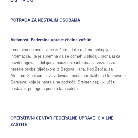
O S T A L O
POTRAGA ZA NESTALIM OSOBAMA
Aktivnosti Federalne uprave civilne zaštite
Federalna uprava civilne zaštite i dalje radi na prikupljanju
informacija, te je spremna da se odmah u slučaju pronalaska
novih tragova ili dobijanja pouzdanih informacija vezano za
nestale osobe (dječakom iz Begova Hana, kod Žepča, za
Almirom Gluhićem iz Zavidovića i nestalom Salihom Omerović iz
Sarajeva, koja je nestala na području Srebrenice), uključi u
nastavak potrage u punom kapacitetu.
OPERATIVNI CENTAR FEDERALNE UPRAVE CIVILNE
ZAŠTITE