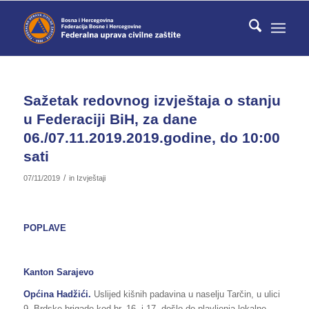
Sažetak redovnog izvještaja o stanju
u Federaciji BiH, za dane
06./07.11.2019.2019.godine, do 10:00
sati
/
07/11/2019
in
Izvještaji
POPLAVE
Kanton Sarajevo
Općina Hadžići.
Uslijed kišnih padavina u naselju Tarčin, u ulici
9. Brdske brigade kod br. 16. i 17. došlo do plavljenja lokalne