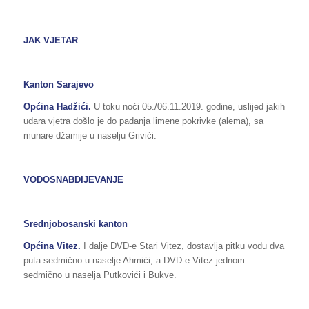
JAK VJETAR
Kanton Sarajevo
Općina Hadžići.
U toku noći 05./06.11.2019. godine, uslijed jakih
udara vjetra došlo je do padanja limene pokrivke (alema), sa
munare džamije u naselju Grivići.
VODOSNABDIJEVANJE
Srednjobosanski kanton
Općina Vitez.
I dalje DVD-e Stari Vitez, dostavlja pitku vodu dva
puta sedmično u naselje Ahmići, a DVD-e Vitez jednom
sedmično u naselja Putkovići i Bukve.