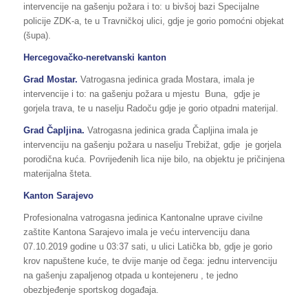
intervencije na gašenju požara i to: u bivšoj bazi Specijalne
policije ZDK-a, te u Travničkoj ulici, gdje je gorio pomoćni objekat
(šupa).
Hercegovačko-neretvanski kanton
Grad Mostar.
Vatrogasna jedinica grada Mostara, imala je
intervencije i to: na gašenju požara u mjestu Buna, gdje je
gorjela trava, te u naselju Radoču gdje je gorio otpadni materijal.
Grad Čapljina.
Vatrogasna jedinica grada Čapljina imala je
intervenciju na gašenju požara u naselju Trebižat, gdje je gorjela
porodična kuća. Povrijeđenih lica nije bilo, na objektu je pričinjena
materijalna šteta.
Kanton Sarajevo
Profesionalna vatrogasna jedinica Kantonalne uprave civilne
zaštite Kantona Sarajevo imala je veću intervenciju dana
07.10.2019 godine u 03:37 sati, u ulici Latička bb, gdje je gorio
krov napuštene kuće, te dvije manje od čega: jednu intervenciju
na gašenju zapaljenog otpada u kontejeneru , te jedno
obezbjeđenje sportskog događaja.