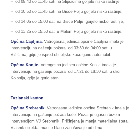
– od 09:40 do 11:45 sati na Slipčićima gorjelo nisko rastinje,
– od 10:50 do 11:45 sati na Bišće Polju gorjelo nisko rastinje,
– od 14:05 do 15:00 sati na Bišće Polju gorjelo nisko rastinje,
– od 13:25 do 15:50 sati u Malom Polju gorjelo nisko rastinje.
Općina Čapljina.
Vatrogasna jedinica općine Čapljina imala je
intervenciju na gašenju požara
od 03:30 do 04:00 sati u
Višićima, gdje je ispred obiteljske kuće gorio automobil.
Općina Konjic.
Vatrogasna jedinca općine Konjic imala je
intervenciju na gašenju požara
od 17:21 do 18:30 sati u ulici
Kolonija, gdje je gorio stan.
Tuzlanski kanton
Općina Srebrenik.
Vatrogasna jedinica općine Srebrenik imala je
intervenciju na gašenju požara kuće. Požar je ugašen brzom
intervencijom VJ Srebrenik. Pričinjena je manja materijalna šteta.
Vlasnik objekta imao je blago zagušivanje od dima.