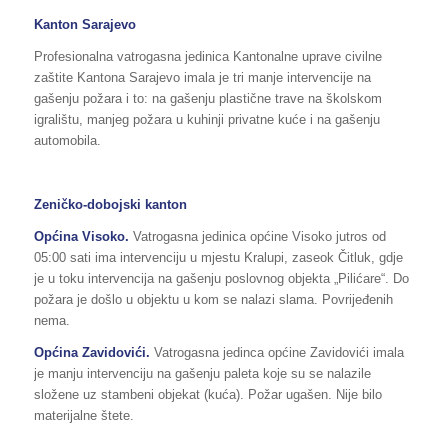
Kanton Sarajevo
Profesionalna vatrogasna jedinica Kantonalne uprave civilne
zaštite Kantona Sarajevo imala je tri manje intervencije na
gašenju požara i to: na gašenju plastične trave na školskom
igralištu, manjeg požara u kuhinji privatne kuće i na gašenju
automobila.
Zeničko-dobojski kanton
Općina
Visoko
.
Vatrogasna jedinica općine Visoko jutros od
05:00 sati ima intervenciju u mjestu Kralupi, zaseok Čitluk, gdje
je u toku intervencija na gašenju poslovnog objekta „Pilićare“. Do
požara je došlo u objektu u kom se nalazi slama. Povrijeđenih
nema.
Općina
Zavidovići
.
Vatrogasna jedinca općine Zavidovići imala
je manju intervenciju na gašenju paleta koje su se nalazile
složene uz stambeni objekat (kuća). Požar ugašen. Nije bilo
materijalne štete.