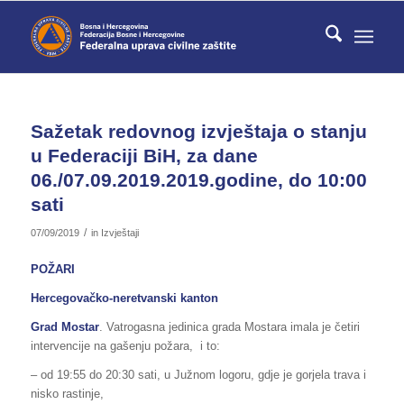
Sažetak redovnog izvještaja o stanju
u Federaciji BiH, za dane
06./07.09.2019.2019.godine, do 10:00
sati
/
07/09/2019
in
Izvještaji
POŽARI
Hercegovačko-neretvanski kanton
Grad Mostar
. Vatrogasna jedinica grada Mostara imala je četiri
intervencije na gašenju požara, i to:
– od 19:55 do 20:30 sati, u Južnom logoru, gdje je gorjela trava i
nisko rastinje,