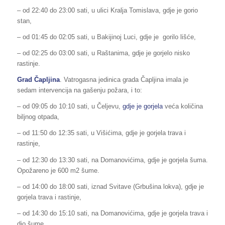
– od 22:40 do 23:00 sati, u ulici Kralja Tomislava, gdje je gorio
stan,
– od 01:45 do 02:05 sati, u Bakijinoj Luci, gdje je gorilo lišće,
– od 02:25 do 03:00 sati, u Raštanima, gdje je gorjelo nisko
rastinje.
Grad Čapljina
. Vatrogasna jedinica grada Čapljina imala je
sedam intervencija na gašenju požara, i to:
– od 09:05 do 10:10 sati, u Čeljevu,
gdje je gorjela
veća količina
biljnog otpada,
– od 11:50 do 12:35 sati, u Višićima, gdje je gorjela trava i
rastinje,
– od 12:30 do 13:30 sati, na Domanovićima, gdje je gorjela šuma.
Opožareno je 600 m2 šume.
– od 14:00 do 18:00 sati, iznad Svitave (Grbušina lokva), gdje je
gorjela trava i rastinje,
– od 14:30 do 15:10 sati, na Domanovićima, gdje je gorjela trava i
dio šume,