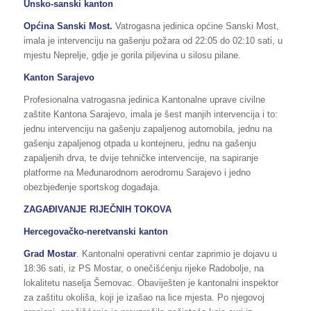
Unsko-sanski kanton
Općina Sanski Most.
Vatrogasna jedinica općine Sanski Most,
imala je intervenciju na gašenju požara od 22:05 do 02:10 sati, u
mjestu Neprelje, gdje je gorila piljevina u silosu pilane.
Kanton Sarajevo
Profesionalna vatrogasna jedinica Kantonalne uprave civilne
zaštite Kantona Sarajevo, imala je šest manjih intervencija i to:
jednu intervenciju na gašenju zapaljenog automobila, jednu na
gašenju zapaljenog otpada u kontejneru, jednu na gašenju
zapaljenih drva, te dvije tehničke intervencije, na sapiranje
platforme na Međunarodnom aerodromu Sarajevo i jedno
obezbjeđenje sportskog događaja.
ZAGAĐIVANJE RIJEČNIH TOKOVA
Hercegovačko-neretvanski kanton
Grad Mostar
. Kantonalni operativni centar zaprimio je dojavu u
18:36 sati, iz PS Mostar, o onečišćenju rijeke Radobolje, na
lokalitetu naselja Šemovac. Obaviješten je kantonalni inspektor
za zaštitu okoliša, koji je izašao na lice mjesta. Po njegovoj