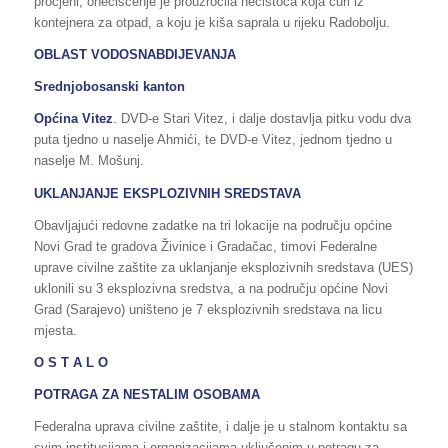
procjeni, onečišćenje je prouzročila nečistoća koja curi iz
kontejnera za otpad, a koju je kiša saprala u rijeku Radobolju.
OBLAST VODOSNABDIJEVANJA
Srednjobosanski kanton
Općina Vitez
. DVD-e Stari Vitez, i dalje dostavlja pitku vodu dva
puta tjedno u naselje Ahmići, te DVD-e Vitez, jednom tjedno u
naselje M. Mošunj.
UKLANJANJE EKSPLOZIVNIH SREDSTAVA
Obavljajući redovne zadatke na tri lokacije na području općine
Novi Grad te gradova Živinice i Gradačac, timovi Federalne
uprave civilne zaštite za uklanjanje eksplozivnih sredstava (UES)
uklonili su 3 eksplozivna sredstva, a na području općine Novi
Grad (Sarajevo) uništeno je 7 eksplozivnih sredstava na licu
mjesta.
O S T A L O
POTRAGA ZA NESTALIM OSOBAMA
Federalna uprava civilne zaštite, i dalje je u stalnom kontaktu sa
svim institucijama i organizacijama uključenim u potragu za