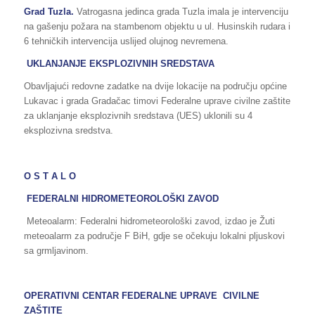
Grad Tuzla.
Vatrogasna jedinca grada Tuzla imala je intervenciju
na gašenju požara na stambenom objektu u ul. Husinskih rudara i
6 tehničkih intervencija uslijed olujnog nevremena.
UKLANJANJE EKSPLOZIVNIH SREDSTAVA
Obavljajući redovne zadatke na dvije lokacije na području općine
Lukavac i grada Gradačac timovi Federalne uprave civilne zaštite
za uklanjanje eksplozivnih sredstava (UES) uklonili su 4
eksplozivna sredstva.
O S T A L O
FEDERALNI HIDROMETEOROLOŠKI ZAVOD
Meteoalarm: Federalni hidrometeorološki zavod, izdao je Žuti
meteoalarm za područje F BiH, gdje se očekuju lokalni pljuskovi
sa grmljavinom.
OPERATIVNI CENTAR FEDERALNE UPRAVE CIVILNE
ZAŠTITE