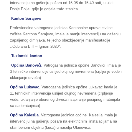
intervenciju na gašenju požara od 15:08 do 15:40 sati, u ulici
Donje Polje, gdje je gorjela trafo stanica.
Kanton Sarajevo
Profesionalna vatrogasna jedinica Kantonalne uprave civilne
zaštite Kantona Sarajevo, imala je manju intervenciju na gašenju
zapaljenog dimnjaka, te jedno obezbjeđenje manifesatacije
,,Odbrana BiH – Igman 2020“.
Tuzlanski kanton
Općina Banovići.
Vatrogasna jedinica općine Banovići imala je
3 tehničke intervencije uslijed olujnog nevremena (crpljenje vode i
uklanjanje drveća).
Općina Lukavac.
Vatrogasna jedinica općine Lukavac imala je
11 tehničkih intervencija uslijed olujnog nevremena (crpljenje
vode, uklanjanje oborenog drveća i sapiranje posipnog materijala
sa saobraćajnica).
Općina Kalesija.
Vatrogasna jedinica općine Kalesija imala je
intervenciju na gašenju požara na električnim instalacijama na
stambenom objektu (kuća) u naselju Olanovica.