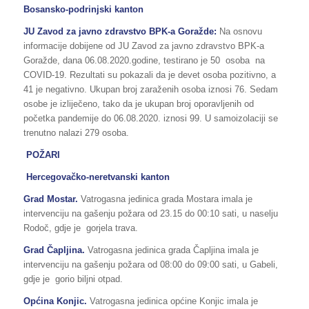
Bosansko-podrinjski kanton
JU Zavod za javno zdravstvo BPK-a Goražde:
Na osnovu
informacije dobijene od JU Zavod za javno zdravstvo BPK-a
Goražde, dana 06.08.2020.godine, testirano je 50 osoba na
COVID-19. Rezultati su pokazali da je devet osoba pozitivno, a
41 je negativno. Ukupan broj zaraženih osoba iznosi 76. Sedam
osobe je izliječeno, tako da je ukupan broj oporavljenih od
početka pandemije do 06.08.2020. iznosi 99. U samoizolaciji se
trenutno nalazi 279 osoba.
POŽARI
Hercegovačko-neretvanski kanton
Grad Mostar.
Vatrogasna jedinica grada Mostara imala je
intervenciju na gašenju požara od 23.15 do 00:10 sati, u naselju
Rodoč, gdje je gorjela trava.
Grad Čapljina.
Vatrogasna jedinica grada Čapljina imala je
intervenciju na gašenju požara od 08:00 do 09:00 sati, u Gabeli,
gdje je gorio biljni otpad.
Općina Konjic.
Vatrogasna jedinica općine Konjic imala je