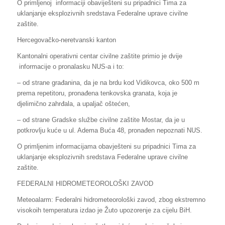
O primljenoj informaciji obaviješteni su pripadnici Tima za
uklanjanje eksplozivnih sredstava Federalne uprave civilne
zaštite.
Hercegovačko-neretvanski kanton
Kantonalni operativni centar civilne zaštite primio je dvije
informacije o pronalasku NUS-a i to:
– od strane građanina, da je na brdu kod Vidikovca, oko 500 m
prema repetitoru, pronađena tenkovska granata, koja je
djelimično zahrđala, a upaljač oštećen,
– od strane Gradske službe civilne zaštite Mostar, da je u
potkrovlju kuće u ul. Adema Buća 48, pronađen nepoznati NUS.
O primljenim informacijama obavješteni su pripadnici Tima za
uklanjanje eksplozivnih sredstava Federalne uprave civilne
zaštite.
FEDERALNI HIDROMETEOROLOŠKI ZAVOD
Meteoalarm: Federalni hidrometeorološki zavod, zbog ekstremno
visokoih temperatura izdao je Žuto upozorenje za cijelu BiH.