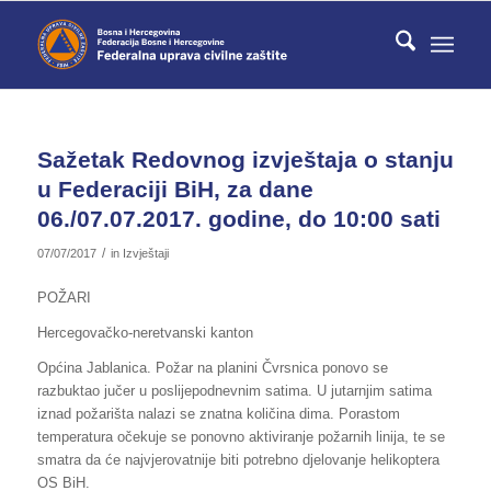
Sažetak Redovnog izvještaja o stanju
u Federaciji BiH, za dane
06./07.07.2017. godine, do 10:00 sati
/
07/07/2017
in
Izvještaji
POŽARI
Hercegovačko-neretvanski kanton
Općina Jablanica. Požar na planini Čvrsnica ponovo se
razbuktao jučer u poslijepodnevnim satima. U jutarnjim satima
iznad požarišta nalazi se znatna količina dima. Porastom
temperatura očekuje se ponovno aktiviranje požarnih linija, te se
smatra da će najvjerovatnije biti potrebno djelovanje helikoptera
OS BiH.