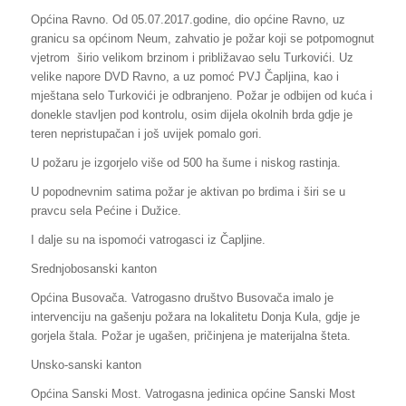
Općina Ravno. Od 05.07.2017.godine, dio općine Ravno, uz
granicu sa općinom Neum, zahvatio je požar koji se potpomognut
vjetrom širio velikom brzinom i približavao selu Turkovići. Uz
velike napore DVD Ravno, a uz pomoć PVJ Čapljina, kao i
mještana selo Turkovići je odbranjeno. Požar je odbijen od kuća i
donekle stavljen pod kontrolu, osim dijela okolnih brda gdje je
teren nepristupačan i još uvijek pomalo gori.
U požaru je izgorjelo više od 500 ha šume i niskog rastinja.
U popodnevnim satima požar je aktivan po brdima i širi se u
pravcu sela Pećine i Dužice.
I dalje su na ispomoći vatrogasci iz Čapljine.
Srednjobosanski kanton
Općina Busovača. Vatrogasno društvo Busovača imalo je
intervenciju na gašenju požara na lokalitetu Donja Kula, gdje je
gorjela štala. Požar je ugašen, pričinjena je materijalna šteta.
Unsko-sanski kanton
Općina Sanski Most. Vatrogasna jedinica općine Sanski Most