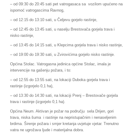
– od 09:30 do 20:45 sati pet vatrogasaca sa vozilom upućeno na
ispomoć vatrogascima Ravnog,
– od 12:15 do 13:10 sati, u Čeljevu gorjelo rastinje,
– od 12:45 do 13:45 sati, u naselju Brestovača gorjela trava i
nisko rastinje,
– od 13:45 do 14:15 sati, u Klepcima gorjela trava i nisko rastinje,
– od 19:00 do 19:30 sati, u Zvirovićima gorjelo nisko rastinje.
Općina Stolac. Vatrogasna jedinica općine Stolac, imala je
intervencije na gašenju požara, i to:
– od 12:55 do 13:55 sati, na lokaciji Duboka gorjela trava i
rastinje (izgorjelo 0,1 ha),
– od 13:30 do 14:30 sati, na lokaciji Prenj – Brestovače gorjela
trava i rastinje (izgorjelo 0,1 ha).
Općina Neum. Aktivan je požar na području sela Drijen, gori
trava, niska šuma i rastinje na nepristupačnim i nenaseljenim
brdima. Širenje požara i smjer kretanja uvjetuje vjetar. Trenutno
vatra ne ugrožava ljude i materijalna dobra.