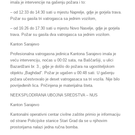
imala je intervencije na gašenju požara i to:
– od 12:33 do 14:30 sati u mjestu Naprelje, gdje je gorjela trava.
Požar su gasila tri vatrogasca sa jednim vozilom,
– od 16:26 do 17:30 sati u mjestu Novo Naselje, gdje je gorjela
trava. Požar su gasila dva vatrogasca sa jednim vozilom.
Kanton Sarajevo
Profesionalna vatrogasna jedinica Kantona Sarajevo imala je
veću intervenciju, noćas u 00:02 sata, na Baščaršiji, u ulici
Bazardžani br. 3., gdje je došlo do požara na ugostiteljskom
objektu „Baghdad“. Požar je ugašen u 00:48 sati. U gašenju
požara učestvovalo je deset vatrogasaca sa tri vozila. Nije bilo
povrijeđenih lica. Pričinjena je materijalna šteta.
NEEKSPLODIRANA UBOJNA SREDSTVA – NUS
Kanton Sarajevo
Kantonalni operativni centar civilne zaštite primio je informaciju
od strane Policijske stanice Stari Grad da se u njihovim
prostorijama nalazi jedna ručna bomba.