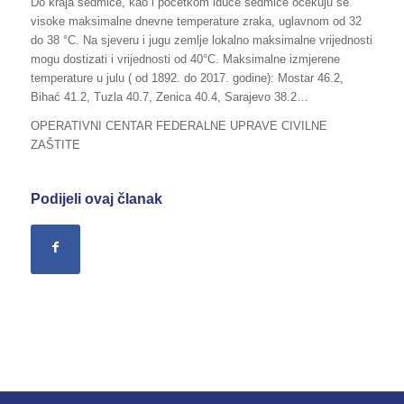
Do kraja sedmice, kao i početkom iduće sedmice očekuju se
visoke maksimalne dnevne temperature zraka, uglavnom od 32
do 38 °C. Na sjeveru i jugu zemlje lokalno maksimalne vrijednosti
mogu dostizati i vrijednosti od 40°C. Maksimalne izmjerene
temperature u julu ( od 1892. do 2017. godine): Mostar 46.2,
Bihać 41.2, Tuzla 40.7, Zenica 40.4, Sarajevo 38.2…
OPERATIVNI CENTAR FEDERALNE UPRAVE CIVILNE
ZAŠTITE
Podijeli ovaj članak