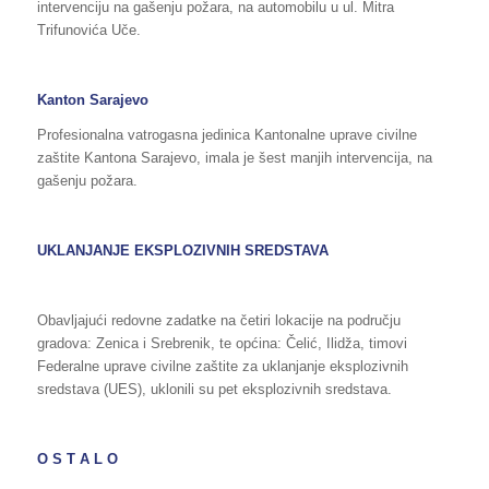
intervenciju na gašenju požara, na automobilu u ul. Mitra
Trifunovića Uče.
Kanton Sarajevo
Profesionalna vatrogasna jedinica Kantonalne uprave civilne
zaštite Kantona Sarajevo, imala je šest manjih intervencija, na
gašenju požara.
UKLANJANJE EKSPLOZIVNIH SREDSTAVA
Obavljajući redovne zadatke na četiri lokacije na području
gradova: Zenica i Srebrenik, te općina: Čelić, Ilidža, timovi
Federalne uprave civilne zaštite za uklanjanje eksplozivnih
sredstava (UES), uklonili su pet eksplozivnih sredstava.
O S T A L O