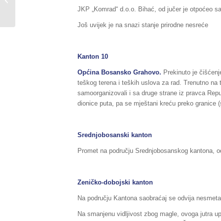
JKP „Komrad“ d.o.o. Bihać, od jučer je otpoćeo 
05./06.03.2018.godine,...
Još uvijek je na snazi stanje prirodne nesreće
Kanton 10
Općina Bosansko Grahovo.
Prekinuto je čišćen
teškog terena i teških uslova za rad. Trenutno na 
samoorganizovali i sa druge strane iz pravca Repu
dionice puta, pa se mještani kreću preko granice 
Srednjobosanski kanton
Promet na području Srednjobosanskog kantona, od
Zeničko-dobojski kanton
Na području Kantona saobraćaj se odvija nesmet
Na smanjenu vidljivost zbog magle, ovoga jutra upo