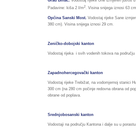
Grad Bihać.
Vodostaj rijeke Une izmjeren jutros u
2
Padavine: kiša 2 l/m
. Visina snijega iznosi 63 cm
Općina Sanski Most.
Vodostaj rijeke Sane izmjere
380 cm). Visina snijega iznosi 29 cm.
Zeničko-dobojski kanton
Vodostaj rijeka i svih vodenih tokova na područj
Zapadnohercegovački kanton
Vodostaj rijeke Trebižat, na vodomjernoj stanici H
300 cm (na 280 cm počinje redovna obrana od popl
obrane od poplava.
Srednjobosanski kanton
Vodostaji na području Kantona i dalje su u porastu