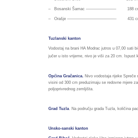
– Bosanski Šamac ———————– 188 cm (norm
– Orašje ————————————- 431 cm (norma
Tuzlanski kanton
Vodostaj na brani HA Modrac jutros u 07,00 sati b
jučer u isto vrijeme, nivo je viši za 20 cm. Ispust
Općina Gračanica.
Nivo vodostaja rijeke Spreče 
visini od 300 cm preduzimaju se redovne mjere zašt
poljoprivrednog zemljišta.
Grad Tuzla
. Na području grada Tuzla, količina pad
Unsko-sanski kanton