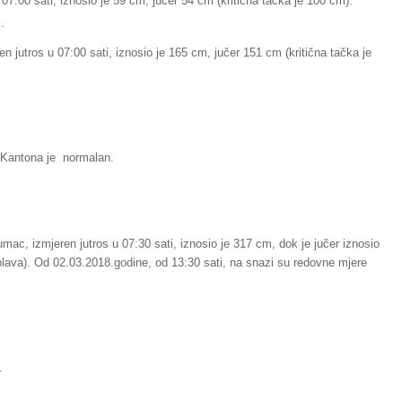
 07:00 sati, iznosio je 59 cm, jučer 54 cm (kritična tačka je 100 cm).
.
n jutros u 07:00 sati, iznosio je 165 cm, jučer 151 cm (kritična tačka je
u Kantona je normalan.
umac, izmjeren jutros u 07:30 sati, iznosio je 317 cm, dok je jučer iznosio
ava). Od 02.03.2018.godine, od 13:30 sati, na snazi su redovne mjere
.