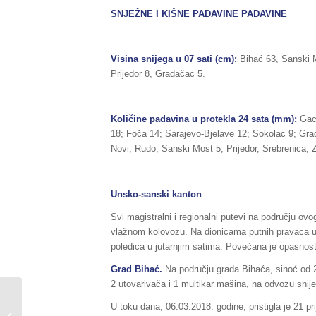
SNJEŽNE I KIŠNE PADAVINE PADAVINE
Visina snijega u 07 sati (cm):
Bihać 63, Sanski M
Prijedor 8, Gradačac 5.
Količine padavina u protekla 24 sata (mm):
Gac
18; Foča 14; Sarajevo-Bjelave 12; Sokolac 9; Grad
Novi, Rudo, Sanski Most 5; Prijedor, Srebrenica, 
Unsko-sanski kanton
Svi magistralni i regionalni putevi na području ov
vlažnom kolovozu. Na dionicama putnih pravaca u
poledica u jutarnjim satima. Povećana je opasnos
Grad Bihać.
Na području grada Bihaća, sinoć od 22
2 utovarivača i 1 multikar mašina, na odvozu snije
Sažetak redovnog izvještaja o stanju
U toku dana, 06.03.2018. godine, pristigla je 21 prij
u Federaciji BiH, za dane