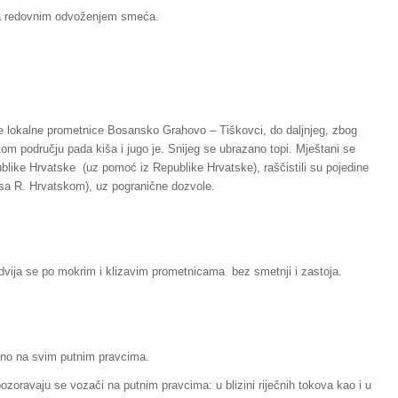
sa redovnim odvoženjem smeća.
je lokalne prometnice Bosansko Grahovo – Tiškovci, do daljnjeg, zbog
tom području pada kiša i jugo je. Snijeg se ubrazano topi. Mještani se
blike Hrvatske (uz pomoć iz Republike Hrvatske), raščistili su pojedine
(sa R. Hrvatskom), uz pogranične dozvole.
vija se po mokrim i klizavim prometnicama bez smetnji i zastoja.
ano na svim putnim pravcima.
zoravaju se vozači na putnim pravcima: u blizini riječnih tokova kao i u