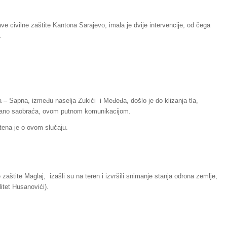
e civilne zaštite Kantona Sarajevo, imala je dvije intervencije, od čega
.
a – Sapna, između naselja Zukići i Međeđa, došlo je do klizanja tla,
ežano saobraća, ovom putnom komunikacijom.
tena je o ovom slučaju.
 zaštite Maglaj, izašli su na teren i izvršili snimanje stanja odrona zemlje,
tet Husanovići).