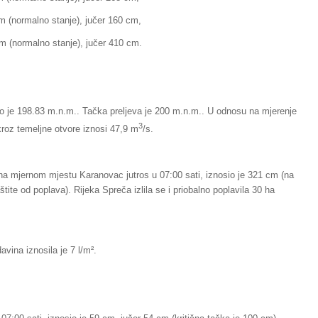
alno stanje), jučer 160 cm,
lno stanje), jučer 410 cm.
io je 198.83 m.n.m.. Tačka preljeva je 200 m.n.m.. U odnosu na mjerenje
3
 kroz temeljne otvore iznosi 47,9 m
/s.
na mjernom mjestu Karanovac jutros u 07:00 sati, iznosio je 321 cm (na
ite od poplava). Rijeka Spreča izlila se i priobalno poplavila 30 ha
avina iznosila je 7 l/m².