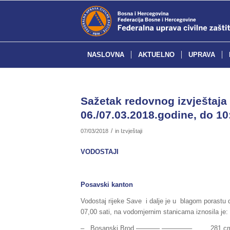
NASLOVNA
AKTUELNO
UPRAVA
Sažetak redovnog izvještaja 
06./07.03.2018.godine, do 10
/
07/03/2018
in
Izvještaji
VODOSTAJI
Posavski kanton
Vodostaj rijeke Save i dalje je u blagom porastu 
07,00 sati, na vodomjernim stanicama iznosila je:
– Bosanski Brod ———– ————– 281 cm (norm