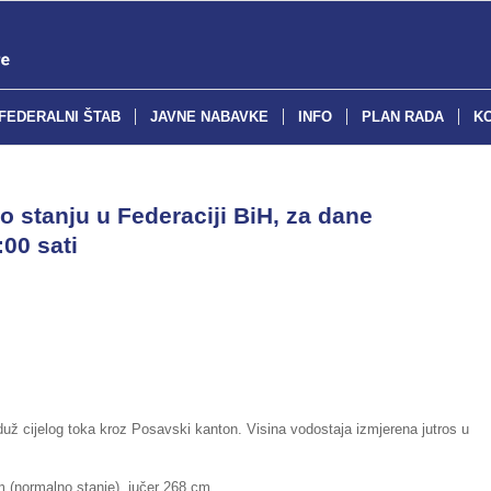
FEDERALNI ŠTAB
JAVNE NABAVKE
INFO
PLAN RADA
K
o stanju u Federaciji BiH, za dane
:00 sati
duž cijelog toka kroz Posavski kanton. Visina vodostaja izmjerena jutros u
alno stanje), jučer 268 cm,