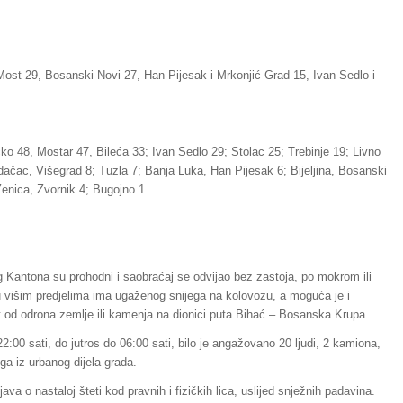
ost 29, Bosanski Novi 27, Han Pijesak i Mrkonjić Grad 15, Ivan Sedlo i
ko 48, Mostar 47, Bileća 33; Ivan Sedlo 29; Stolac 25; Trebinje 19; Livno
ačac, Višegrad 8; Tuzla 7; Banja Luka, Han Pijesak 6; Bijeljina, Bosanski
Zenica, Zvornik 4; Bugojno 1.
og Kantona su prohodni i saobraćaj se odvijao bez zastoja, po mokrom ili
 višim predjelima ima ugaženog snijega na kolovozu, a moguća je i
t od odrona zemlje ili kamenja na dionici puta Bihać – Bosanska Krupa.
:00 sati, do jutros do 06:00 sati, bilo je angažovano 20 ljudi, 2 kamiona,
ga iz urbanog dijela grada.
ava o nastaloj šteti kod pravnih i fizičkih lica, uslijed snježnih padavina.