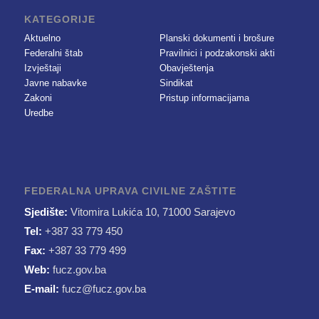
KATEGORIJE
Aktuelno
Planski dokumenti i brošure
Federalni štab
Pravilnici i podzakonski akti
Izvještaji
Obavještenja
Javne nabavke
Sindikat
Zakoni
Pristup informacijama
Uredbe
FEDERALNA UPRAVA CIVILNE ZAŠTITE
Sjedište:
Vitomira Lukića 10, 71000 Sarajevo
Tel:
+387 33 779 450
Fax:
+387 33 779 499
Web:
fucz.gov.ba
E-mail:
fucz@fucz.gov.ba