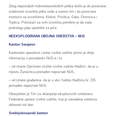
Zbog nepovoljnih hidrometeoroloških prilika došlo je do povećane
izdašnosti izvorišta pitke vode a samim tim i do povećane
mutnoće na izvorištima: Klokot, Privilica, Gata, Ostrovica i
Toplica. Potrošači sa ovih izvorišta potrebno je da vodu
prokuhaju prije upotrebe za piće.
NEEKSPLODIRANA UBOJNA SREDSTVA – NUS
Kanton Sarajevo
Kantonalni operativni centar civilne zaštite primio je dvije
informaciju o pronalasku NUS-a i to:
– od strane Općinske službe civilne zaštite Hadžići, da je u
mjestu Žunovnica pronađen nepoznati NUS,
– od strane građanina, da je u ulici Safeta Hadžića br. 235
pronađen nepoznati NUS.
Obavješten je Tim za uklanjanje eksplozivnih sredstava
Federalne uprave civilne zaštite, koji je navedena sredstva
uklonuio isti dan.
Srednjobosanski kanton