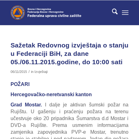
Sažetak Redovnog izvještaja o stanju
u Federaciji BiH, za dane
05./06.11.2015.godine, do 10:00 sati
/
06/11/2015
in
Izvještaji
POŽARI
Hercegovačko-neretvanski kanton
Grad Mostar.
I dalje je aktivan šumski požar na
Rujištu. U gašenju i praćenju požara na terenu
učestvuje oko 20 pripadnika Šumarstva d.d Mostar i
DVD-a Rujište. Prema usmenim informacijama
zamjenika zapovjednika PVP-e Mostar, trenutno
stanje je stabilno i pod nadzorom. Jedan dio požara