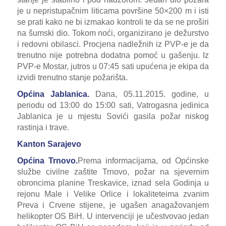
je u nepristupačnim liticama površine 50×200 m i isti
se prati kako ne bi izmakao kontroli te da se ne proširi
na šumski dio. Tokom noći, organizirano je dežurstvo
i redovni obilasci. Procjena nadležnih iz PVP-e je da
trenutno nije potrebna dodatna pomoć u gašenju. Iz
PVP-e Mostar, jutros u 07:45 sati upućena je ekipa da
izvidi trenutno stanje požarišta.
Općina Jablanica.
Dana, 05.11.2015. godine, u
periodu od 13:00 do 15:00 sati, Vatrogasna jedinica
Jablanica je u mjestu Sovići gasila požar niskog
rastinja i trave.
Kanton Sarajevo
Općina Trnovo.
Prema informacijama, od Općinske
službe civilne zaštite Trnovo, požar na
sjevernim
obroncima planine Treskavice, iznad sela Godinja u
rejonu Male i Velike Orlice i lokaliteteima zvanim
Preva i Crvene stijene, je ugašen anagažovanjem
helikopter OS BiH. U intervenciji je učestvovao jedan