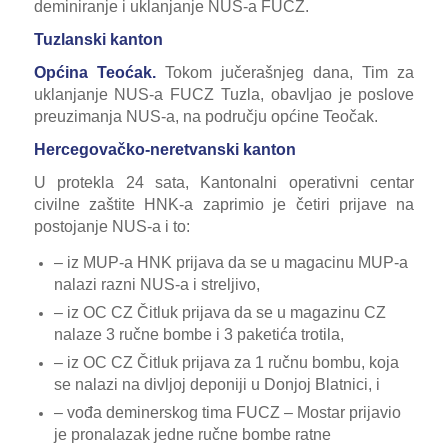
deminiranje i uklanjanje NUS-a FUCZ.
Tuzlanski kanton
Općina Teoćak.
Tokom jučerašnjeg dana, Tim za
uklanjanje NUS-a FUCZ Tuzla, obavljao je poslove
preuzimanja NUS-a, na području općine Teočak.
Hercegovačko-neretvanski kanton
U protekla 24 sata, Kantonalni operativni centar
civilne zaštite HNK-a zaprimio je četiri prijave na
postojanje NUS-a i to:
– iz MUP-a HNK prijava da se u magacinu MUP-a
nalazi razni NUS-a i streljivo,
– iz OC CZ Čitluk prijava da se u magazinu CZ
nalaze 3 ručne bombe i 3 paketića trotila,
– iz OC CZ Čitluk prijava za 1 ručnu bombu, koja
se nalazi na divljoj deponiji u Donjoj Blatnici, i
– vođa deminerskog tima FUCZ – Mostar prijavio
je pronalazak jedne ručne bombe ratne