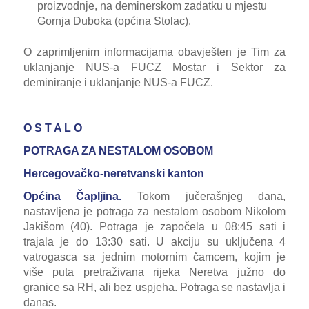
proizvodnje, na deminerskom zadatku u mjestu
Gornja Duboka (općina Stolac).
O zaprimljenim informacijama obavješten je Tim za
uklanjanje NUS-a FUCZ Mostar i Sektor za
deminiranje i uklanjanje NUS-a FUCZ.
O S T A L O
POTRAGA ZA NESTALOM OSOBOM
Hercegovačko-neretvanski kanton
Općina Čapljina.
Tokom jučerašnjeg dana,
nastavljena je potraga za nestalom osobom Nikolom
Jakišom (40). Potraga je započela u 08:45 sati i
trajala je do 13:30 sati. U akciju su uključena 4
vatrogasca sa jednim motornim čamcem, kojim je
više puta pretraživana rijeka Neretva južno do
granice sa RH, ali bez uspjeha. Potraga se nastavlja i
danas.