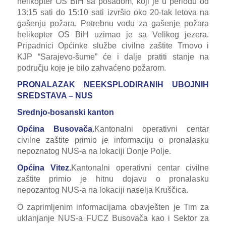
helikopter OS BiH sa posadom, koji je u periodu od
13:15 sati do 15:10 sati izvršio oko 20-tak
letova na
gašenju požara. Potrebnu vodu za gašenje požara
helikopter OS BiH uzimao je sa Velikog jezera.
Pripadnici
Općinke službe civilne zaštite Trnovo i
KJP “Sarajevo-šume” će i dalje pratiti stanje na
području koje je bilo zahvaćeno požarom.
PRONALAZAK NEEKSPLODIRANIH UBOJNIH
SREDSTAVA – NUS
Srednjo-bosanski kanton
Općina Busovača.
Kantonalni operativni centar
civilne zaštite primio je informaciju o pronalasku
nepoznatog NUS-a na lokaciji Donje Polje.
Općina Vitez.
Kantonalni operativni centar civilne
zaštite
primio je hitnu dojavu o pronalasku
nepozantog NUS-a na lokaciji naselja Kruščica.
O zaprimljenim informacijama obavješten je Tim za
uklanjanje NUS-a FUCZ Busovača kao i
Sektor za