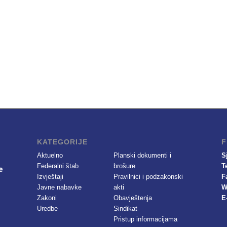
KATEGORIJE
F
Aktuelno
Planski dokumenti i
S
Federalni štab
brošure
T
Izvještaji
Pravilnici i podzakonski
F
Javne nabavke
akti
W
Zakoni
Obavještenja
E
Uredbe
Sindikat
Pristup informacijama