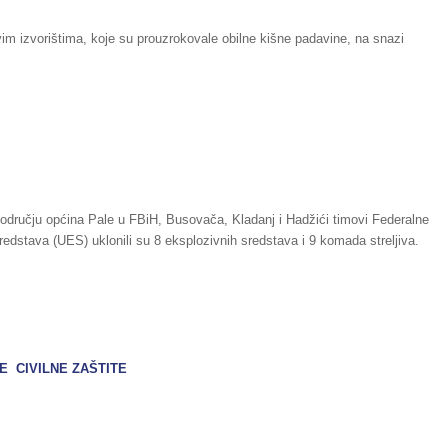
im izvorištima, koje su prouzrokovale obilne kišne padavine, na snazi
 području općina Pale u FBiH, Busovača, Kladanj i Hadžići timovi Federalne
sredstava (UES) uklonili su 8 eksplozivnih sredstava i 9 komada streljiva.
 CIVILNE ZAŠTITE