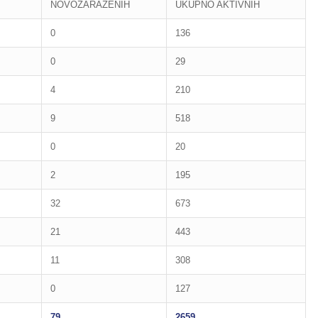
NOVOZARAŽENIH
UKUPNO AKTIVNIH
0
136
0
29
4
210
9
518
0
20
2
195
32
673
21
443
11
308
0
127
79
2659