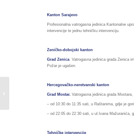
Kanton Sarajevo
Profesionalna vatrogasna jedinica Kantonalne upra
intervencije te jednu tehničku intervenciju.
Zeničko-dobojski kanton
Grad Zenica
. Vatrogasna jedinica grada Zenica im
Požar je ugašen.
Hercegovačko-neretvanski kanton
Deminerski timovi FUCZ završili
Grad Mostar.
Vatrogasna jedinica grada Mostara, i
zadatak kod Općine Usora
– od 10:30 do 11:35 sati, u Raštanima, gdje je gor
– od 22:05 do 22:30 sati, u ul.Ivana Mažuranića, g
Tehničke intervencije