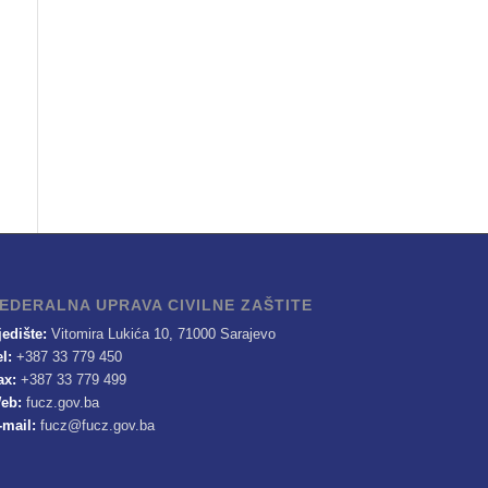
EDERALNA UPRAVA CIVILNE ZAŠTITE
jedište:
Vitomira Lukića 10, 71000 Sarajevo
el:
+387 33 779 450
ax:
+387 33 779 499
eb:
fucz.gov.ba
-mail:
fucz@fucz.gov.ba