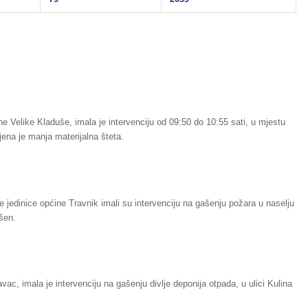
ne Velike Kladuše, imala je intervenciju od 09:50 do 10:55 sati, u mjestu
ena je manja materijalna šteta.
ne jedinice općine Travnik imali su intervenciju na gašenju požara u naselju
ašen.
ac, imala je intervenciju na gašenju divlje deponija otpada, u ulici Kulina