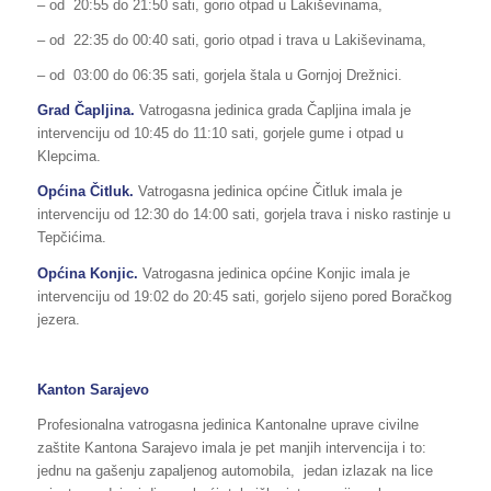
– od 20:55 do 21:50 sati, gorio otpad u Lakiševinama,
– od 22:35 do 00:40 sati, gorio otpad i trava u Lakiševinama,
– od 03:00 do 06:35 sati, gorjela štala u Gornjoj Drežnici.
Grad Čapljina.
Vatrogasna jedinica grada Čapljina imala je
intervenciju od 10:45 do 11:10 sati, gorjele gume i otpad u
Klepcima.
Općina Čitluk.
Vatrogasna jedinica općine Čitluk imala je
intervenciju od 12:30 do 14:00 sati, gorjela trava i nisko rastinje u
Tepčićima.
Općina Konjic.
Vatrogasna jedinica općine Konjic imala je
intervenciju od 19:02 do 20:45 sati, gorjelo sijeno pored Boračkog
jezera.
Kanton Sarajevo
Profesionalna vatrogasna jedinica Kantonalne uprave civilne
zaštite Kantona Sarajevo imala je pet manjih intervencija i to:
jednu na gašenju zapaljenog automobila, jedan izlazak na lice