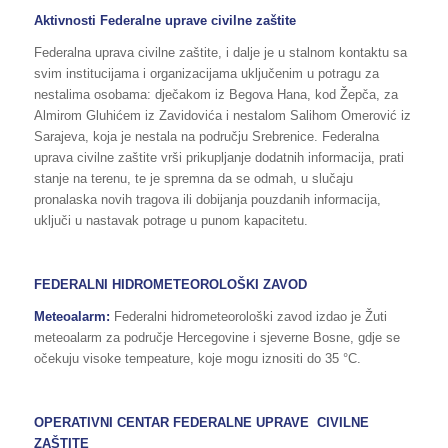
Aktivnosti Federalne uprave civilne zaštite
Federalna uprava civilne zaštite, i dalje je u stalnom kontaktu sa
svim institucijama i organizacijama uključenim u potragu za
nestalima osobama: dječakom iz Begova Hana, kod Žepča, za
Almirom Gluhićem iz Zavidovića i nestalom Salihom Omerović iz
Sarajeva, koja je nestala na području Srebrenice. Federalna
uprava civilne zaštite vrši prikupljanje dodatnih informacija, prati
stanje na terenu, te je spremna da se odmah, u slučaju
pronalaska novih tragova ili dobijanja pouzdanih informacija,
uključi u nastavak potrage u punom kapacitetu.
FEDERALNI HIDROMETEOROLOŠKI ZAVOD
Meteoalarm:
Federalni hidrometeorološki zavod izdao je Žuti
meteoalarm za područje Hercegovine i sjeverne Bosne, gdje se
očekuju visoke tempeature, koje mogu iznositi do 35 °C.
OPERATIVNI CENTAR FEDERALNE UPRAVE CIVILNE
ZAŠTITE