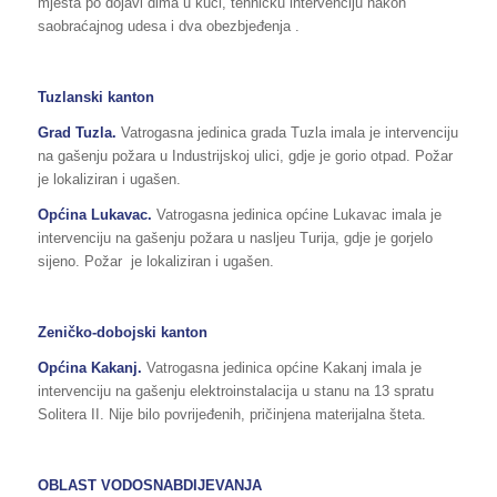
mjesta po dojavi dima u kući, tehničku intervenciju nakon
saobraćajnog udesa i dva obezbjeđenja .
Tuzlanski kanton
Grad
Tuzla
.
Vatrogasna jedinica grada Tuzla imala je intervenciju
na gašenju požara u Industrijskoj ulici, gdje je gorio otpad. Požar
je lokaliziran i ugašen.
Općina Lukavac.
Vatrogasna jedinica općine Lukavac imala je
intervenciju na gašenju požara u nasljeu Turija, gdje je gorjelo
sijeno. Požar je lokaliziran i ugašen.
Zeničko-dobojski kanton
Općina
Kakanj
.
Vatrogasna jedinica općine Kakanj imala je
intervenciju na gašenju elektroinstalacija u stanu na 13 spratu
Solitera II. Nije bilo povrijeđenih, pričinjena materijalna šteta.
OBLAST VODOSNABDIJEVANJA