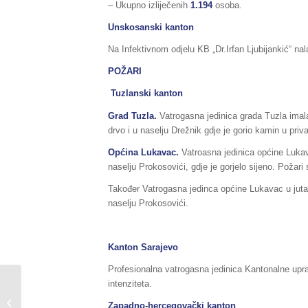
– Ukupno izliječenih
1.194
osoba.
Unskosanski kanton
Na Infektivnom odjelu KB „Dr.Irfan Ljubijankić“ nala
POŽARI
Tuzlanski kanton
Grad Tuzla.
Vatrogasna jedinica grada Tuzla imala
drvo i u naselju Drežnik gdje je gorio kamin u pri
Općina Lukavac.
Vatroasna jedinica općine Lukava
naselju Prokosovići, gdje je gorjelo sijeno. Požari 
Također Vatrogasna jedinca općine Lukavac u jutar
naselju Prokosovići.
Kanton Sarajevo
Profesionalna vatrogasna jedinica Kantonalne upra
intenziteta.
Sažetak redovnog izvještaja o stanju
u Federaciji BiH, za dane
Zapadno-hercegovački kanton