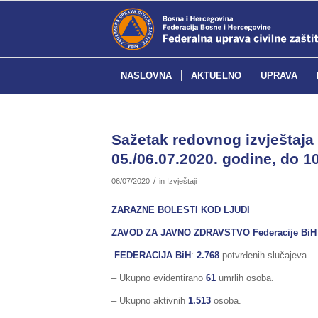
NASLOVNA
AKTUELNO
UPRAVA
Sažetak redovnog izvještaja 
05./06.07.2020. godine, do 10
/
06/07/2020
in
Izvještaji
ZARAZNE BOLESTI KOD LJUDI
ZAVOD ZA JAVNO ZDRAVSTVO Federacije BiH
FEDERACIJA BiH
:
2.768
potvrđenih slučajeva.
– Ukupno evidentirano
61
umrlih osoba.
– Ukupno aktivnih
1.513
osoba.