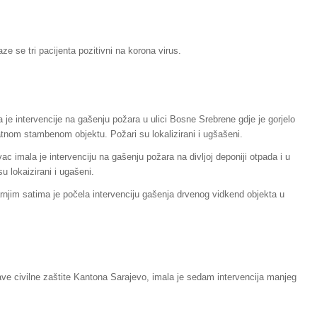
ze se tri pacijenta pozitivni na korona virus.
 je intervencije na gašenju požara u ulici Bosne Srebrene gdje je gorjelo
vatnom stambenom objektu. Požari su lokalizirani i ugšašeni.
c imala je intervenciju na gašenju požara na divljoj deponiji otpada i u
su lokaizirani i ugašeni.
njim satima je počela intervenciju gašenja drvenog vidkend objekta u
ve civilne zaštite Kantona Sarajevo, imala je sedam intervencija manjeg