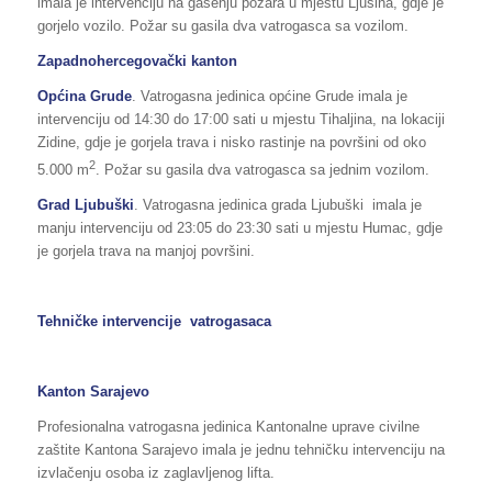
imala je intervenciju na gašenju požara u mjestu Ljusina, gdje je
gorjelo vozilo. Požar su gasila dva vatrogasca sa vozilom.
Zapadnohercegovački kanton
Općina Grude
. Vatrogasna jedinica općine Grude imala je
intervenciju od 14:30 do 17:00 sati u mjestu Tihaljina, na lokaciji
Zidine, gdje je gorjela trava i nisko rastinje na površini od oko
2
5.000 m
. Požar su gasila dva vatrogasca sa jednim vozilom.
Grad Ljubuški
. Vatrogasna jedinica grada Ljubuški imala je
manju intervenciju od 23:05 do 23:30 sati u mjestu Humac, gdje
je gorjela trava na manjoj površini.
Tehničke intervencije
vatrogasaca
Kanton Sarajevo
Profesionalna vatrogasna jedinica Kantonalne uprave civilne
zaštite Kantona Sarajevo imala je jednu tehničku intervenciju na
izvlačenju osoba iz zaglavljenog lifta.