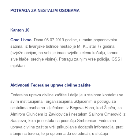
POTRAGA ZA NESTALIM OSOBAMA
Kanton 10
Grad Livno.
Dana 05.07.2019.godine, u ranim popodnevnim
satima, iz livanjske bolnice nestao je M. K., star 77 godina
(svježe obrijan, na sebi je imao svjetlo zelenu košulju, tamno
sive hlače, srednje visine). Potragu za njim vrše policija, GSS i
mještani.
Aktivnosti Federalne uprave civilne zaštite
Federalna uprava civilne zaštite i dalje je u stalnom kontaktu sa
svim institucijama i organizacijama uključenim u potragu za
nestalima osobama: dječakom iz Begova Hana, kod Žepča, za
Almirom Gluhićem iz Zavidovića i nestalom Salihom Omerović iz
Sarajeva, koja je nestala na području Srebrenice. Federalna
uprava civilne zaštite vrši prikupljanje dodatnih informacija, prati
stanje na terenu, te je spremna da se odmah, u slučaju