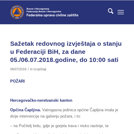
Sažetak redovnog izvještaja o stanju
u Federaciji BiH, za dane
05./06.07.2018.godine, do 10:00 sati
/
06/07/2018
in
Izvještaji
POŽARI
Hercegovačko-neretvanski kanton
Općina Čapljina.
Vatrogasna jedinica općine Čapljina imala je
dvije intervencije na gašenju požara, i to:
– na Počitelj brdu, gdje je gorjela trava i nisko rastinje, te