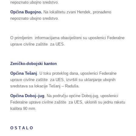
nepoznato ubojno sredstvo.
Općina
Bugojno.
Na lokalitetu zvani Hendek, pronađeno
nepoznato ubojno sredstvo.
O primljenim informacijama obaviješteni su uposlenici Federalne
uprave civilne zaštite za UES.
Zeničko-dobojski kanton
Općina Tešanj
. U toku proteklog dana, uposlenici Federalne
uprave civilne zaštite za UES, izvršili su uklanjanje ubojnih
sredstava sa lokacije Tešanj – Raduša.
Općina Doboj–jug
. Na području općine Doboj-jug, uposlenici
Federalne uprave civilne zaštite za UES, uklonili su jednu raketu
kalibra 90 mm.
O S T A L O