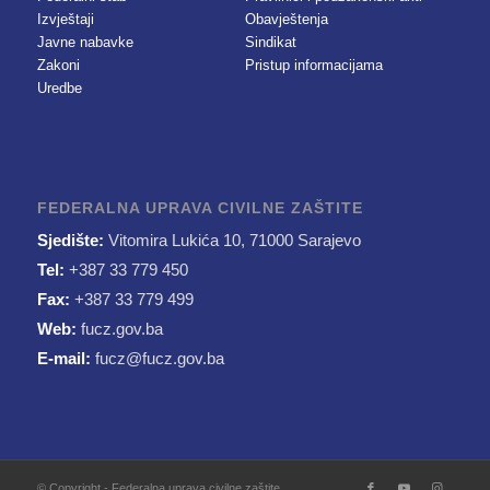
Izvještaji
Obavještenja
Javne nabavke
Sindikat
Zakoni
Pristup informacijama
Uredbe
FEDERALNA UPRAVA CIVILNE ZAŠTITE
Sjedište:
Vitomira Lukića 10, 71000 Sarajevo
Tel:
+387 33 779 450
Fax:
+387 33 779 499
Web:
fucz.gov.ba
E-mail:
fucz@fucz.gov.ba
© Copyright - Federalna uprava civilne zaštite