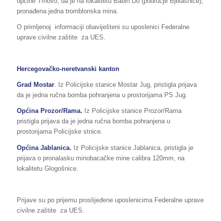
općine Trnovo, da je na lokalitetu Babin Do (područje Bjelašnice),
pronađena jedna tromblonska mina.
O primljenoj informaciji obaviješteni su uposlenici Federalne
uprave civilne zaštite za UES.
Hercegovačko-neretvanski kanton
Grad Mostar
. Iz Policijske stanice Mostar Jug, pristigla prijava
da je jedna ručna bomba pohranjena u prostorijama PS Jug.
Općina Prozor/Rama.
Iz Policijske stanice Prozor/Rama
pristigla prijava da je jedna ručna bomba pohranjena u
prostorijama Policijske stnice.
Općina Jablanica.
Iz Policijske stanice Jablanica, pristigla je
prijava o pronalasku minobacačke mine calibra 120mm, na
lokalitetu Glogošnice.
Prijave su po prijemu proslijeđene uposlenicima Federalne uprave
civilne zaštite za UES.