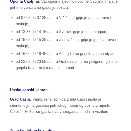
Općina Čapljina
. Vatrogasna sjedinica općine Čapljina imala je
pet intervencija na gašenju požara:
od 07:05 do 07:35 sati, u Višićima, gdje je gorjela trava i
rastinje,
od 13:35 do 14:15 sati, u Svitavi, gdje je gorjeo otpad,
od 15:05 do 15:35 sati, u Zvirovićima, gdje je gorjela trava i
rastinje,
od 16:00 do 16:45 sati, u Adi, gdje su gorjele gume i otpad,
od 23:02 do 23:55 sati, u Grabovinama, na poligonu, gdje je
gorjela trava, nisko rastinje i otpad.
Unsko-sanski kanton
Grad Cazin.
Vatrogasna jedinica grada Cazin imala je
intervenciju na gašenju putničkog motornog vozila u mjestu
Ćoralići. Požar su gasila dva vatrogasca s jednim vozilom.
Zeničko-dobojski kanton