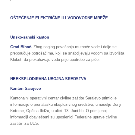
OŠTEĆENJE ELEKTRIČNE ILI VODOVODNE MREŽE
Unsko-sanski kanton
Grad
Bihać
.
Zbog naglog povećanja mutnoće vode i dalje se
preporučuje potrošačima, koji se snabdijevaju vodom sa izvorišta
Klokot, da prokuhavaju vodu prije upotrebe za piće.
NEEKSP
LODIRANA UBOJNA SREDSTVA
Kanton Sarajevo
Kantonalni operativni centar civilne zaštite Sarajevo primio je
informaciju o pronalasku eksplozivnog sredstva, u naselju Donji
Kotorac, Općina Ilidža, u ulici 13. Juni bb. O primljenoj
informaciji obavješteni su uposlenici Federalne uprave civilne
zaštite za UES.