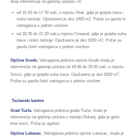
dvije intervencije na gašenju požara i to:
od 16:20 do 17:30 sati, u mjestu Otok, gdje je gorjela trava i
nisko rastinje. Opožareno je oko 1000 m2. Požar su gasila tri
vatrogasca s jednim vozilom.
od 20:30 do 21:20 sati,u mjestu Crnopod, gdje je gorjela suha
trava i nisko rastinje. Opožareno je oko 1000 m2. Požar su
gasila četiri vatrogasca s jednim vozilom.
Općina Grude.
Vatrogasna jedinica općine Grude imala je
intervenciju na gašenju požara od 18:00 do 20:00 sati, u mjestu
2
Sovići, gdje je gorjela suha trava. Opožareno je oko 2000 m
.
Požar su gasila četiri vatrogasca s jednim vozilom
Tuzlanski kanton
Grad Tuzla.
Vatrogasna jedinica grada Tuzla, imala je
intervenciju na gašenju požara u naselju Dokanj, gdje je gorio
krov kuće. Požar je ugašen.
Općina Lukavac.
Vatrogasna jedinica općine Lukavac, imala je