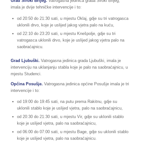
Grad Široki Brijeg.
Vatrogasna jedinica grada Široki Brijeg,
imala je dvije tehničke intervencije i to:
od 20:50 do 21:30 sati, u mjestu Oklaj, gdje su tri vatrogasca
uklonili drvo, koje je uslijed jakog vjetra palo na kuću,
od 22:10 do 23:20 sati, u mjestu Knešpolje, gdje su tri
vatrogasca uklonili drvo, koje je uslijed jakog vjetra palo na
saobraćajnicu.
Grad Ljubuški.
Vatrogasna jedinica grada Ljubuški, imala je
intervenciju na uklanjanju stabla koje je palo na saobraćajnicu, u
mjestu Studenci.
Općina Posušje.
Vatrogasna jedinica općine Posušje imala je tri
intervencije i to:
od 19:00 do 19:45 sati, na putu prema Rakitnu, gdje su
uklonili stablo koje je uslijed vjetra, palo na saobraćajnicu,
od 20:30 do 21:30 sati, u mjestu Vir, gdje su uklonili stablo
koje je uslijed vjetra, palo na saobraćajnicu,
od 06:00 do 07:00 sati, u mjestu Bage, gdje su uklonili stablo
koje je uslijed vjetra, palo na saobraćajnicu.