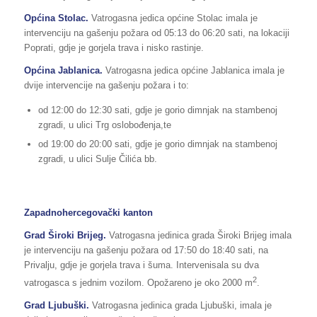
Općina Stolac.
Vatrogasna jedica općine Stolac imala je
intervenciju na gašenju požara od 05:13 do 06:20 sati, na lokaciji
Poprati, gdje je gorjela trava i nisko rastinje.
Općina Jablanica.
Vatrogasna jedica općine Jablanica imala je
dvije intervencije na gašenju požara i to:
od 12:00 do 12:30 sati, gdje je gorio dimnjak na stambenoj
zgradi, u ulici Trg oslobođenja,te
od 19:00 do 20:00 sati, gdje je gorio dimnjak na stambenoj
zgradi, u ulici Sulje Čilića bb.
Zapadnohercegovački kanton
Grad Široki Brijeg.
Vatrogasna jedinica grada Široki Brijeg imala
je intervenciju na gašenju požara od 17:50 do 18:40 sati, na
Privalju, gdje je gorjela trava i šuma. Intervenisala su dva
2
vatrogasca s jednim vozilom. Opožareno je oko 2000 m
.
Grad Ljubuški.
Vatrogasna jedinica grada Ljubuški, imala je