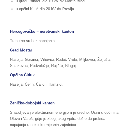
u gradu Bihaću dio 10 kV dv Martin Brod i
u općini Ključ dio 20 kV dv Previja.
Hercegovačko – neretvanski kanton
Trenutno su bez napajanja:
Grad Mostar
Naselja: Goranci, Vihovići, Rodoč-Vrelo, Miljkovići, Željuša,
Salakovac, Podveležje, Rujište, Blagaj.
Općina Čitluk
Naselja: Čerin, Čalići i Hamzići.
Zeničko-dobojski kanton
Snabdijevanje električnom energijom je uredno. Osim u općinina
Olovo i Vareš, gdje je zbog jakog vjetra došlo do prekida
napajanja u nekoliko mjesnih zajednica.