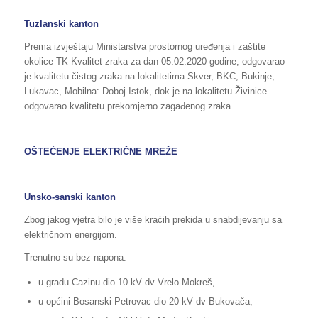
Tuzlanski kanton
Prema izvještaju Ministarstva prostornog uređenja i zaštite
okolice TK Kvalitet zraka za dan 05.02.2020 godine, odgovarao
je kvalitetu čistog zraka na lokalitetima Skver, BKC, Bukinje,
Lukavac, Mobilna: Doboj Istok, dok je na lokalitetu Živinice
odgovarao kvalitetu prekomjerno zagađenog zraka.
OŠTEĆENJE ELEKTRIČNE MREŽE
Unsko-sanski kanton
Zbog jakog vjetra bilo je više kraćih prekida u snabdijevanju sa
električnom energijom.
Trenutno su bez napona:
u gradu Cazinu dio 10 kV dv Vrelo-Mokreš,
u općini Bosanski Petrovac dio 20 kV dv Bukovača,