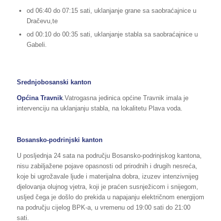
od 06:40 do 07:15 sati, uklanjanje grane sa saobraćajnice u
Dračevu,te
od 00:10 do 00:35 sati, uklanjanje stabla sa saobraćajnice u
Gabeli.
Srednjobosanski kanton
Općina Travnik
.Vatrogasna jedinica općine Travnik imala je
intervenciju na uklanjanju stabla, na lokalitetu Plava voda.
Bosansko-podrinjski kanton
U posljednja 24 sata na području Bosansko-podrinjskog kantona,
nisu zabiljažene pojave opasnosti od prirodnih i drugih nesreća,
koje bi ugrožavale ljude i materijalna dobra, izuzev intenzivnijeg
djelovanja olujnog vjetra, koji je praćen susnježicom i snijegom,
usljed čega je došlo do prekida u napajanju električnom energijom
na području cijelog BPK-a, u vremenu od 19:00 sati do 21:00
sati.