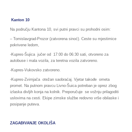
Kanton 10
Na području Kantona 10, svi putni pravci su prohodni osim:
– Tomislavgrad-Prozor (zatvorena sinoć). Ceste su mjestimice
pokrivene ledom,
-Kupres-Šujica jučer od 17:00 do 06:30 sati, otvoreno za
autobuse i mala vozila, za teretna vozila zatvoreno.
-Kupres-Vukovsko zatvoreno.
-Kupres-Zvirnjača otežan saobraćaj. Vjetar takođe ometa
promet. Na putnom pravcu Livno-Šuica potreban je oprez zbog
izlaska divljih konja na kolnik. Preporučuje se vožnju prilagoditi
uslovima na cesti. Ekipe zimske službe redovno vrše obilaske i
posipanje puteva.
ZAGAĐIVANJE OKOLIŠA