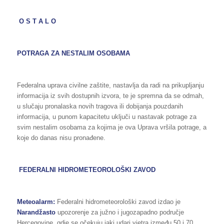
O S T A L O
POTRAGA ZA NESTALIM OSOBAMA
Federalna uprava civilne zaštite, nastavlja da radi na prikupljanju
informacija iz svih dostupnih izvora, te je spremna da se odmah,
u slučaju pronalaska novih tragova ili dobijanja pouzdanih
informacija, u punom kapacitetu uključi u nastavak potrage za
svim nestalim osobama za kojima je ova Uprava vršila potrage, a
koje do danas nisu pronađene.
FEDERALNI HIDROMETEOROLOŠKI ZAVOD
Meteoalarm:
Federalni hidrometeorološki zavod izdao je
Narandžasto
upozorenje za južno i jugozapadno područje
Hercegovine, gdje se očekuju jaki udari vjetra između 50 i 70