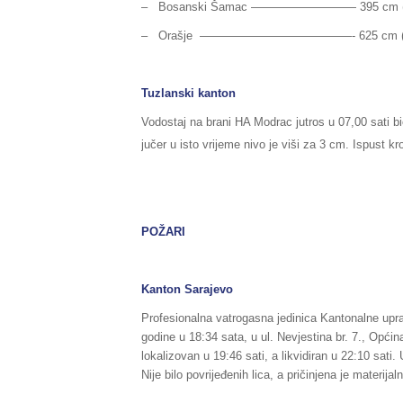
– Bosanski Šamac ————————— 395 cm (norm
– Orašje —————————————- 625 cm (pripre
Tuzlanski kanton
Vodostaj na brani HA Modrac jutros u 07,00 sati b
jučer u isto vrijeme nivo je viši za 3 cm. Ispust k
POŽARI
Kanton Sarajevo
Profesionalna vatrogasna jedinica Kantonalne uprav
godine u 18:34 sata, u ul. Nevjestina br. 7., Općin
lokalizovan u 19:46 sati, a likvidiran u 22:10 sat
Nije bilo povrijeđenih lica, a pričinjena je materijal