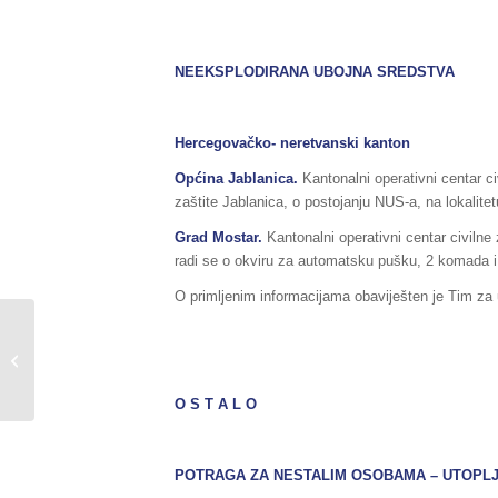
NEEKSPLODIRANA UBOJNA SREDSTVA
Hercegovačko- neretvanski kanton
Općina Jablanica.
Kantonalni operativni centar ci
zaštite Jablanica, o postojanju NUS-a, na lokalite
Grad Mostar.
Kantonalni operativni centar civilne
radi se o okviru za automatsku pušku, 2 komada i 
O primljenim informacijama obaviješten je Tim za 
Sažetak redovnog izvještaja o stanju
u Federaciji BiH, za dane
04./05.01.2018.godine,...
O S T A L O
POTRAGA ZA NESTALIM OSOBAMA – UTOPLJ