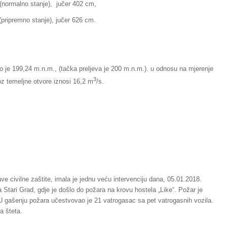
alno stanje), jučer 402 cm,
mno stanje), jučer 626 cm.
io je 199,24 m.n.m., (tačka preljeva je 200 m.n.m.). u odnosu na mjerenje
3
roz temeljne otvore iznosi 16,2 m
/s.
e civilne zaštite, imala je jednu veću intervenciju dana, 05.01.2018.
a Stari Grad, gdje je došlo do požara na krovu hostela „Like“. Požar je
i. U gašenju požara učestvovao je 21 vatrogasac sa pet vatrogasnih vozila.
na šteta.