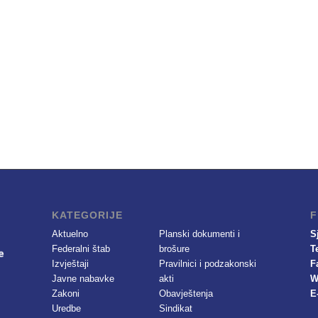
KATEGORIJE
F
Aktuelno
Planski dokumenti i
S
Federalni štab
brošure
T
Izvještaji
Pravilnici i podzakonski
F
Javne nabavke
akti
W
Zakoni
Obavještenja
E
Uredbe
Sindikat