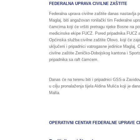
FEDERALNA UPRAVA CIVILNE ZAŠTITE
Federalna uprava civilne zaštite danas nastavlja 
Maglaj, biti angažovan ronilački tim Federalne upr
čamcima koji će vršiti pretragu rijeke Bosne na p
medicinske ekipe FUCZ. Pored pripadnika FUCZ an
Općinska služba civilne zaštite Olovo, koji će zaj
uključeni i pripadnici vatrogasne jedinice Maglaj, 
civilne zaštite Zeničko-Dobojskog kantona i Spor
pripadnika sa raft čamcem.
Danas će na terenu biti i pripadnici GSS-a Zavidov
u cilju pronalaženja tijela Aldina Mulića koji je d
Malta.
OPERATIVNI CENTAR FEDERALNE UPRAVE
C