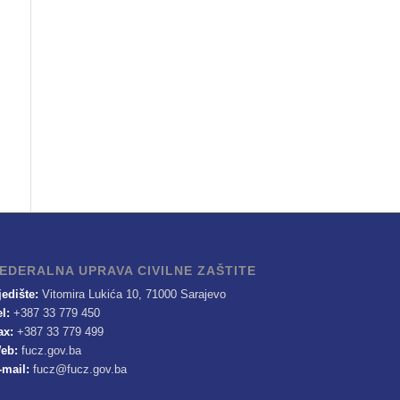
EDERALNA UPRAVA CIVILNE ZAŠTITE
jedište:
Vitomira Lukića 10, 71000 Sarajevo
el:
+387 33 779 450
ax:
+387 33 779 499
eb:
fucz.gov.ba
-mail:
fucz@fucz.gov.ba