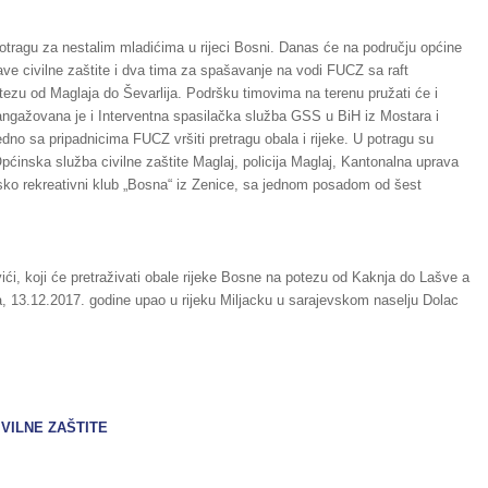
potragu za nestalim mladićima u rijeci Bosni. Danas će na području općine
ave civilne zaštite i dva tima za spašavanje na vodi FUCZ sa raft
otezu od Maglaja do Ševarlija. Podršku timovima na terenu pružati će i
gažovana je i Interventna spasilačka služba GSS u BiH iz Mostara i
edno sa pripadnicima FUCZ vršiti pretragu obala i rijeke. U potragu su
Općinska služba civilne zaštite Maglaj, policija Maglaj, Kantonalna uprava
tsko rekreativni klub „Bosna“ iz Zenice, sa jednom posadom od šest
ići, koji će pretraživati obale rijeke Bosne na potezu od Kaknja do Lašve a
ana, 13.12.2017. godine upao u rijeku Miljacku u sarajevskom naselju Dolac
IVILNE ZAŠTITE