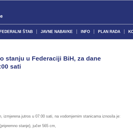
FEDERALNI ŠTAB
JAVNE NABAVKE
INFO
PLAN RADA
K
o stanju u Federaciji BiH, za dane
:00 sati
, izmjerena jutros u 07:00 sati, na vodomjernim stanicama iznosila je:
emno stanje), jučer 565 cm,