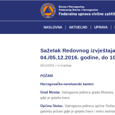
NASLOVNA
AKTUELNO
UPRAVA
Sažetak Redovnog izvještaja 
04./05.12.2016. godine, do 10
/
05/12/2016
in
Izvještaji
POŽARI
Hercegovačko-neretvanski kanton
Grad Mostar.
Vatrogasna jedinica grada Mostara, 
gdje je gorjela trava.
Općina Stolac.
Vatrogasna jedinica općine Stolac
gašenju požara gdje je gorjela trava i nisko rastinj