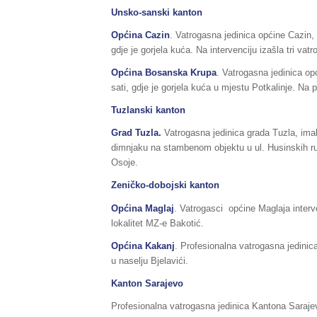
Unsko-sanski kanton
Općina Cazin
. Vatrogasna jedinica općine Cazin,
gdje je gorjela kuća. Na intervenciju izašla tri va
Općina Bosanska Krupa
. Vatrogasna jedinica op
sati, gdje je gorjela kuća u mjestu Potkalinje. N
Tuzlanski kanton
Grad Tuzla.
Vatrogasna jedinica grada Tuzla, imala
dimnjaku na stambenom objektu u ul. Husinskih rud
Osoje.
Zeničko-dobojski kanton
Općina Maglaj
. Vatrogasci općine Maglaja interv
lokalitet MZ-e Bakotić.
Općina Kakanj
. Profesionalna vatrogasna jedinic
u naselju Bjelavići.
Kanton Sarajevo
Profesionalna vatrogasna jedinica Kantona Sarajev