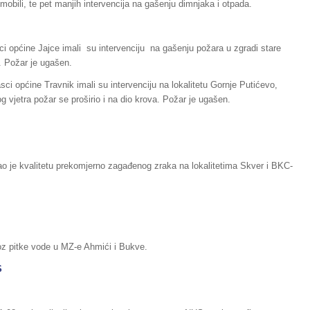
tomobili, te pet manjih intervencija na gašenju dimnjaka i otpada.
ci općine Jajce imali su intervenciju na gašenju požara u zgradi stare
. Požar je ugašen.
ci općine Travnik imali su intervenciju na lokalitetu Gornje Putićevo,
og vjetra požar se proširio i na dio krova. Požar je ugašen.
ao je kvalitetu prekomjerno zagađenog zraka na lokalitetima Skver i BKC-
dvoz pitke vode u MZ-e Ahmići i Bukve.
S