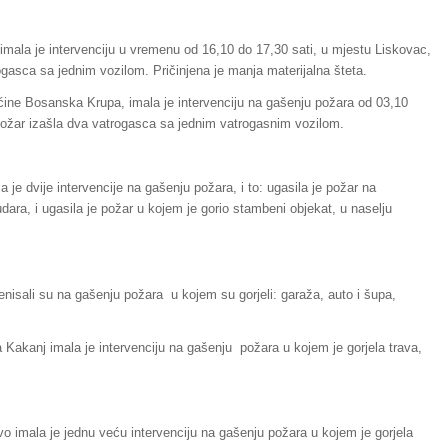
 imala je intervenciju u vremenu od 16,10 do 17,30 sati, u mjestu Liskovac,
trogasca sa jednim vozilom. Pričinjena je manja materijalna šteta.
ćine Bosanska Krupa, imala je intervenciju na gašenju požara od 03,10
a požar izašla dva vatrogasca sa jednim vatrogasnim vozilom.
 je dvije intervencije na gašenju požara, i to: ugasila je požar na
ara, i ugasila je požar u kojem je gorio stambeni objekat, u naselju
enisali su na gašenju požara u kojem su gorjeli: garaža, auto i šupa,
a Kakanj imala je intervenciju na gašenju požara u kojem je gorjela trava,
o imala je jednu veću intervenciju na gašenju požara u kojem je gorjela