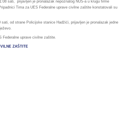
11:08 sati, prijavljen je pronalazak nepoznatog NUS-a u krugu firme
 Pripadnici Tima za UES Federalne uprave civilne zaštite konstatovali su
sati, od strane Policijske stanice Hadžići, prijavljen je pronalazak jedne
nježevo.
 Federalne uprave civilne zaštite.
IVILNE ZAŠTITE