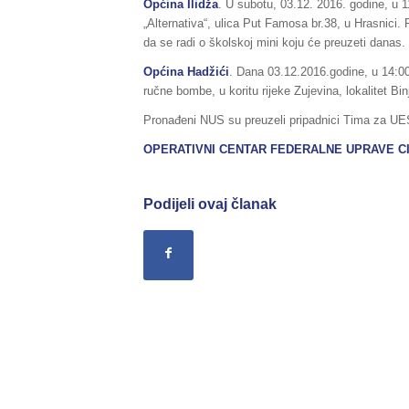
Općina Ilidža
. U subotu, 03.12. 2016. godine, u 
„Alternativa“, ulica Put Famosa br.38, u Hrasnici.
da se radi o školskoj mini koju će preuzeti danas.
Općina Hadžići
. Dana 03.12.2016.godine, u 14:00 
ručne bombe, u koritu rijeke Zujevina, lokalitet Bi
Pronađeni NUS su preuzeli pripadnici Tima za UES
OPERATIVNI CENTAR FEDERALNE UPRAVE
C
Podijeli ovaj članak