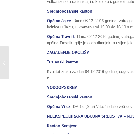
vulkanizerska radionica, i u kojoj su izgorejeli au
Srednjobosanski kanton
Općina Jajce
. Dana 03.12. 2016.godine, vatrogas
bolnice u Jajcu, u vremenu od 15:00 do 16:10 sati
Općina Travnik
. Dana 02.12.2016.godine, vatrogas
općina Travnik, gdje je gorio dimnjak, a usljed jak
ZAGAĐENJE OKOLIŠA
Sažetak Redovnog izvještaja o stanju
Tuzlanski kanton
u Federaciji BiH, za dane
03/04.12.2016....
Kvalitet zraka za dan 04.12.2016 godine, odgovar
e.
VODOOPSKRBA
Srednjobosanski kanton
Općina Vitez
. DVD-e „Stari Vitez“ i dalje vrši o
NEEKSPLODIRANA UBOJNA SREDSTVA – NU
Kanton Sarajevo