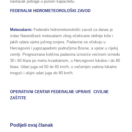
nastavak potrage u punom kapacitetu.
FEDERALNI HIDROMETEOROLOŠKI ZAVOD
Meteoalarm:
Federalni hidrometeorološki zavod za danas je
izdao Narandžasti meteoalarm zbog očekivane obilnije kiše i
jakih udara vjetra južnog smjera. Padavine se očekuju u
Hercegovini i jugozapadnim područjima Bosne, a vjetar u cijeloj
zemlji. Prognozirana količina padavina iznosiće većinom između
30 i 60 litara po metru kvadratnom, u Hercegovini lokalno i do 80
litara. Udari juga od 50 do 65 km/h, u večernjim satima lokalno
mogući i olujni udari juga do 80 km/h.
OPERATIVNI CENTAR FEDERALNE UPRAVE CIVILNE
ZAŠTITE
Podijeli ovaj članak