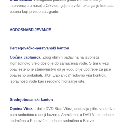
intervenciju u naselju Crkvice, gdje su vršili uklanjanje komada
betona koji je visio sa zgrade.
VODOSNABDIJEVANJE
Hercegovačko-neretvanski kanton
Općina
Jablanica.
Zbog obilnih padavina na izvorištu
Komadinovo vrelo došlo je do zamućenja vode. S tim u vezi
obavješteno je stanovništvo da je vodu prije upotrebe za piće
obavezno prokuhati. JKP „Jablanica“ redovno vrši kontrolu
ispravnosti vode kao i redovno hlorisanje iste.
Srednjobosanski kanton
Općina Vitez.
I dalje DVD Stari Vitez, dostavlja pitku vodu dva
puta sedmično u donji bazen u Ahmićima, a DVD Vitez jednom
sedmično u Putkoviće i jednom sedmično u Bukve.