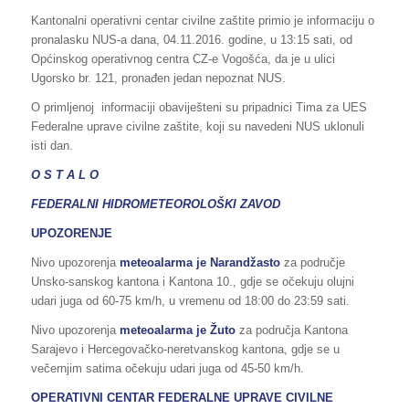
Kantonalni operativni centar civilne zaštite primio je informaciju o
pronalasku NUS-a dana, 04.11.2016. godine, u 13:15 sati, od
Općinskog operativnog centra CZ-e Vogošća, da je u ulici
Ugorsko br. 121, pronađen jedan nepoznat NUS.
O primljenoj informaciji obaviješteni su pripadnici Tima za UES
Federalne uprave civilne zaštite, koji su navedeni NUS uklonuli
isti dan.
O S T A L O
FEDERALNI HIDROMETEOROLOŠKI ZAVOD
UPOZORENJE
Nivo upozorenja
meteoalarma je Narandžasto
za područje
Unsko-sanskog kantona i Kantona 10., gdje se očekuju olujni
udari juga od 60-75 km/h, u vremenu od 18:00 do 23:59 sati.
Nivo upozorenja
meteoalarma je Žuto
za područja Kantona
Sarajevo i Hercegovačko-neretvanskog kantona, gdje se u
večernjim satima očekuju udari juga od 45-50 km/h.
OPERATIVNI CENTAR FEDERALNE UPRAVE
CIVILNE