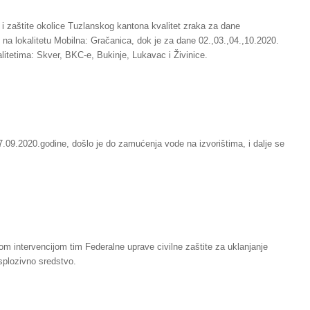
 i zaštite okolice Tuzlanskog kantona kvalitet zraka za dane
i na lokalitetu Mobilna: Gračanica, dok je za dane 02.,03.,04.,10.2020.
alitetima: Skver, BKC-e, Bukinje, Lukavac i Živinice.
7.09.2020.godine, došlo je do zamućenja vode na izvorištima, i dalje se
om intervencijom tim Federalne uprave civilne zaštite za uklanjanje
splozivno sredstvo.