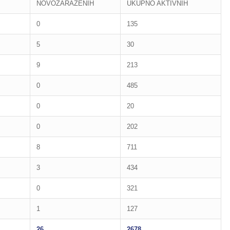
NOVOZARAŽENIH
UKUPNO AKTIVNIH
0
135
5
30
9
213
0
485
0
20
0
202
8
711
3
434
0
321
1
127
26
2678