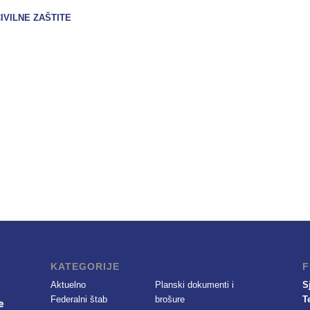
IVILNE ZAŠTITE
KATEGORIJE
F
Aktuelno
Planski dokumenti i
S
Federalni štab
brošure
T