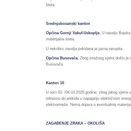
šteta.
Srednjobosanski kanton
Općina Gornji Vakuf-Uskoplje.
U naselju Bojska 
materijalna šteta.
U nekoliko naselja pokidana je javna rasvjeta.
Općina Busovača.
Zbog snažnog vjetra došlo je 
Busovača.
Kanton 10
U noći 03. /04.10.2020.godine, zbog jakog vjetra 
odnosno do prekida u napajanju električnom energi
elektromreže. Nema dojava o eventualnoj materijaln
ZAGAĐENJE ZRAKA – OKOLIŠA