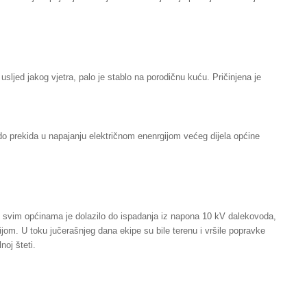
usljed jakog vjetra, palo je stablo na porodičnu kuću. Pričinjena je
do prekida u napajanju električnom enenrgijom većeg dijela općine
u svim općinama je dolazilo do ispadanja iz napona 10 kV dalekovoda,
jom. U toku jučerašnjeg dana ekipe su bile terenu i vršile popravke
oj šteti.