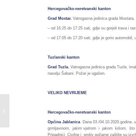
Hercegovačko-neretvanski kanton
Grad Mostar.
Vatrogasna jedinica grada Mostara, i
– od 16:25 do 17:25 sati, gdje su gorjeli trava i r
– od 17:05 do 17:20 sati, gdje je gorio automobil, 
Tuzlanski kanton
Grad Tuzla.
Vatrogasna jedinica grada Tuzle, imal
naselju Šabani. Požar je ugašen.
VELIKO NEVRIJEME
Sažetak redovnog izvještaja o stanju
u Federaciji BiH, za dane
Hercegovačko-neretvanski kanton
03./04.10.2020.godine,...
Općina Jablanica
. Dana 03./04.10.2020.godine, u
grmljavinom, jakim vjetrom i jakom kišom, što j
Pripadnici Civilne i protiv požarne zaštite su izvrš