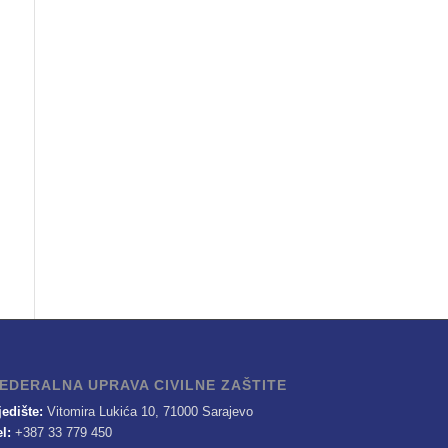
EDERALNA UPRAVA CIVILNE ZAŠTITE
jedište:
Vitomira Lukića 10, 71000 Sarajevo
el:
+387 33 779 450