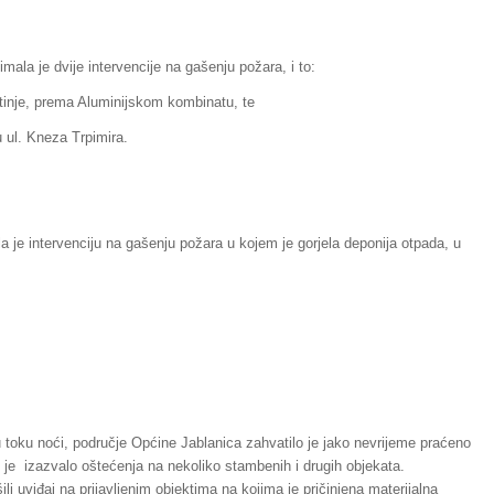
mala je dvije intervencije na gašenju požara, i to:
astinje, prema Aluminijskom kombinatu, te
u ul. Kneza Trpimira.
a je intervenciju na gašenju požara u kojem je gorjela deponija otpada, u
 toku noći, područje Općine Jablanica zahvatilo je jako nevrijeme praćeno
e izazvalo oštećenja na nekoliko stambenih i drugih objekata.
ili uviđaj na prijavljenim objektima na kojima je pričinjena materijalna