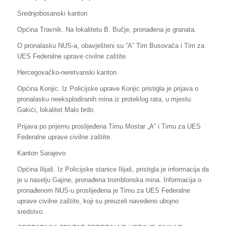
Srednjobosanski kanton
Općina Travnik. Na lokalitetu B. Bučje, pronađena je granata.
O pronalasku NUS-a, obavješteni su ”A” Tim Busovača i Tim za
UES Federalne uprave civilne zaštite.
Hercegovačko-neretvanski kanton
Općina Konjic. Iz Policijske uprave Konjic pristigla je prijava o
pronalasku neeksplodiranih mina iz proteklog rata, u mjestu
Gakići, lokalitet Malo brdo.
Prijava po prijemu proslijeđena Timu Mostar „A“ i Timu za UES
Federalne uprave civilne zaštite.
Kanton Sarajevo
Općina Ilijaš. Iz Policijske stanice Ilijaš, pristigla je informacija da
je u naselju Gajine, pronađena tromblonska mina. Informacija o
pronađenom NUS-u proslijeđena je Timu za UES Federalne
uprave civilne zaštite, koji su preuzeli navedeno ubojno
sredstvo.