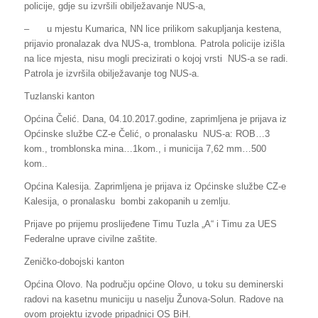
policije, gdje su izvršili obilježavanje NUS-a,
–
u mjestu Kumarica, NN lice prilikom sakupljanja kestena,
prijavio pronalazak dva NUS-a, tromblona. Patrola policije izišla
na lice mjesta, nisu mogli precizirati o kojoj vrsti NUS-a se radi.
Patrola je izvršila obilježavanje tog NUS-a.
Tuzlanski kanton
Općina Čelić. Dana, 04.10.2017.godine, zaprimljena je prijava iz
Općinske službe CZ-e Čelić, o pronalasku NUS-a: ROB…3
kom., tromblonska mina…1kom., i municija 7,62 mm…500
kom..
Općina Kalesija. Zaprimljena je prijava iz Općinske službe CZ-e
Kalesija, o pronalasku bombi zakopanih u zemlju.
Prijave po prijemu proslijeđene Timu Tuzla „A“ i Timu za UES
Federalne uprave civilne zaštite.
Zeničko-dobojski kanton
Općina Olovo. Na području općine Olovo, u toku su deminerski
radovi na kasetnu municiju u naselju Žunova-Solun. Radove na
ovom projektu izvode pripadnici OS BiH.