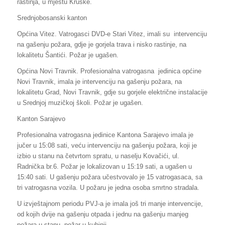
rastinja, u mjestu Kruške.
Srednjobosanski kanton
Općina Vitez. Vatrogasci DVD-e Stari Vitez, imali su intervenciju
na gašenju požara, gdje je gorjela trava i nisko rastinje, na
lokalitetu Šantići. Požar je ugašen.
Općina Novi Travnik. Profesionalna vatrogasna jedinica općine
Novi Travnik, imala je intervenciju na gašenju požara, na
lokalitetu Grad, Novi Travnik, gdje su gorjele električne instalacije
u Srednjoj muzičkoj školi. Požar je ugašen.
Kanton Sarajevo
Profesionalna vatrogasna jedinice Kantona Sarajevo imala je
jučer u 15:08 sati, veću intervenciju na gašenju požara, koji je
izbio u stanu na četvrtom spratu, u naselju Kovačići, ul.
Radnička br.6. Požar je lokalizovan u 15:19 sati, a ugašen u
15:40 sati. U gašenju požara učestvovalo je 15 vatrogasaca, sa
tri vatrogasna vozila. U požaru je jedna osoba smrtno stradala.
U izvještajnom periodu PVJ-a je imala još tri manje intervencije,
od kojih dvije na gašenju otpada i jednu na gašenju manjeg
požara u stanu, požar u kuhinji.