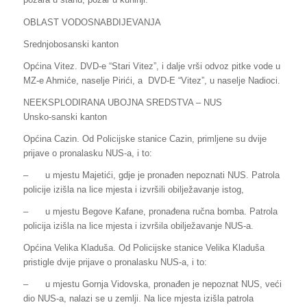
OBLAST VODOSNABDIJEVANJA
Srednjobosanski kanton
Općina Vitez. DVD-e “Stari Vitez”, i dalje vrši odvoz pitke vode u
MZ-e Ahmiće, naselje Pirići, a DVD-E “Vitez”, u naselje Nadioci.
NEEKSPLODIRANA UBOJNA SREDSTVA – NUS
Unsko-sanski kanton
Općina Cazin. Od Policijske stanice Cazin, primljene su dvije
prijave o pronalasku NUS-a, i to:
–
u mjestu Majetići, gdje je pronađen nepoznati NUS. Patrola
policije izišla na lice mjesta i izvršili obilježavanje istog,
–
u mjestu Begove Kafane, pronađena ručna bomba. Patrola
policija izišla na lice mjesta i izvršila obilježavanje NUS-a.
Općina Velika Kladuša. Od Policijske stanice Velika Kladuša
pristigle dvije prijave o pronalasku NUS-a, i to:
–
u mjestu Gornja Vidovska, pronađen je nepoznat NUS, veći
dio NUS-a, nalazi se u zemlji. Na lice mjesta izišla patrola