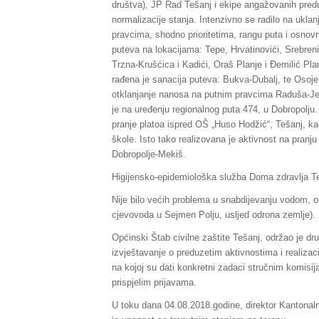
društva), JP Rad Tešanj i ekipe angažovanih pred
normalizacije stanja. Intenzivno se radilo na ukla
pravcima, shodno prioritetima, rangu puta i osnovn
puteva na lokacijama: Tepe, Hrvatinovići, Srebre
Trzna-Krušćica i Kadići, Oraš Planje i Đemilić Pl
rađena je sanacija puteva: Bukva-Dubalj, te Osoj
otklanjanje nanosa na putnim pravcima Raduša-Jev
je na uređenju regionalnog puta 474, u Dobropolju. 
pranje platoa ispred OŠ „Huso Hodžić“, Tešanj, ka
škole. Isto tako realizovana je aktivnost na pranju
Dobropolje-Mekiš.
Higijensko-epidemiološka služba Doma zdravlja Teša
Nije bilo većih problema u snabdijevanju vodom, ob
cjevovoda u Sejmen Polju, usljed odrona zemlje).
Općinski Štab civilne zaštite Tešanj, održao je dru
izvještavanje o preduzetim aktivnostima i realizac
na kojoj su dati konkretni zadaci stručnim komisij
prispjelim prijavama.
U toku dana 04.08.2018.godine, direktor Kantonaln