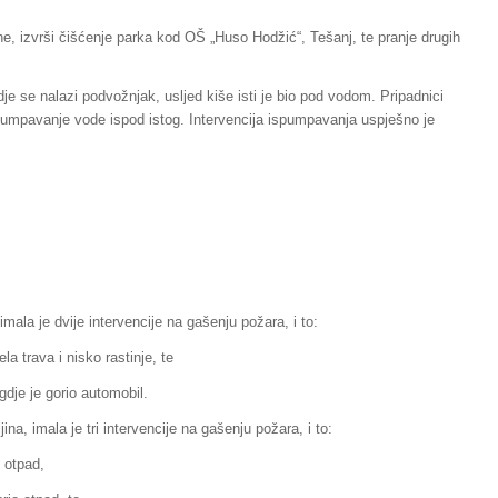
, izvrši čišćenje parka kod OŠ „Huso Hodžić“, Tešanj, te pranje drugih
dje se nalazi podvožnjak, usljed kiše isti je bio pod vodom. Pripadnici
ispumpavanje vode ispod istog. Intervencija ispumpavanja uspješno je
ala je dvije intervencije na gašenju požara, i to:
a trava i nisko rastinje, te
gdje je gorio automobil.
ina, imala je tri intervencije na gašenju požara, i to:
o otpad,