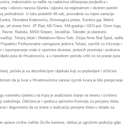
uzeća, maksimalno su radile na zadacima otklanjanja posljedica i
njanju i odvozu nanosa šljunka i pijeska na regionalnom i okolnim putnim
oj prohodnosti. U toku proteklih 48 sati, provođene su mjere sanacije
ničanka, Skendera Kulenovića, Ahmetagića prolaz, Kantića gaj, Mekiš,
anje, od strane firmi: JP Rad, AB-Trans, KM-gradnja i GEO-put. Osim toga,
e, Ravne, Raduša, MADI-Stepen, Jevadžije. Također, je planirano
adžije, Tešanj-Jelah i Medakovo-Novo Selo. Ekipa firme Rial Šped, radila
Pripadnici Profesionalne vatrogasne jedinice Tešanj, završili su čišćenje i
o i ispumpavanje vode iz sportske dvorane, pratećih prostorija i podruma
 dijela puta do Hrvatinovića, a u narednom periodu vršit će se pranje puta
nj, počela je sa dezinfekcijom objekata koji su poplavljeni i očišćeni.
zirom da je kvar u Hrvatinovićima saniran (uzrok kvara je bilo presjecanje
gu vanrednu sjednicu na kojoj je analizirano stanje na terenu i izvršeno
iji zaduženja. Održana je i sjednica općinske Komisije za procjenu šteta,
ama i dogovoreno da se krene u realizaciju procjene šteta u skladu sa
e uprave civilne zaštite Ze-Do kantona, obišao je ugroženo područje gdje