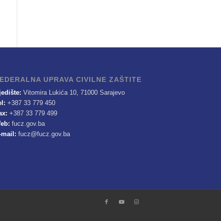
EDERALNA UPRAVA CIVILNE ZAŠTITE
jedište:
Vitomira Lukića 10, 71000 Sarajevo
el:
+387 33 779 450
ax:
+387 33 779 499
eb:
fucz.gov.ba
-mail:
fucz@fucz.gov.ba