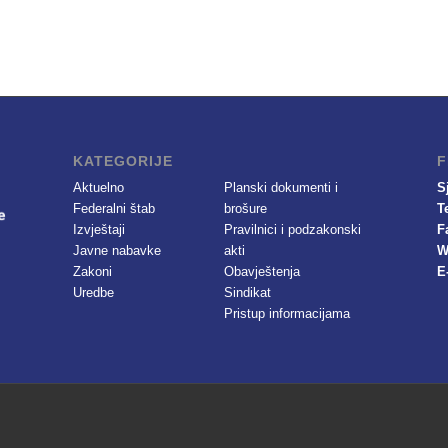
KATEGORIJE
F
Aktuelno
Planski dokumenti i
S
Federalni štab
brošure
T
Izvještaji
Pravilnici i podzakonski
F
Javne nabavke
akti
W
Zakoni
Obavještenja
E
Uredbe
Sindikat
Pristup informacijama