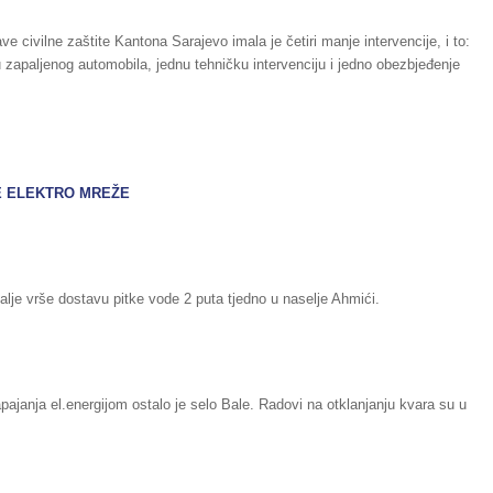
 civilne zaštite Kantona Sarajevo imala je četiri manje intervencije, i to:
 zapaljenog automobila, jednu tehničku intervenciju i jedno obezbjeđenje
E ELEKTRO MREŽE
alje vrše dostavu pitke vode 2 puta tjedno u naselje Ahmići.
janja el.energijom ostalo je selo Bale. Radovi na otklanjanju kvara su u