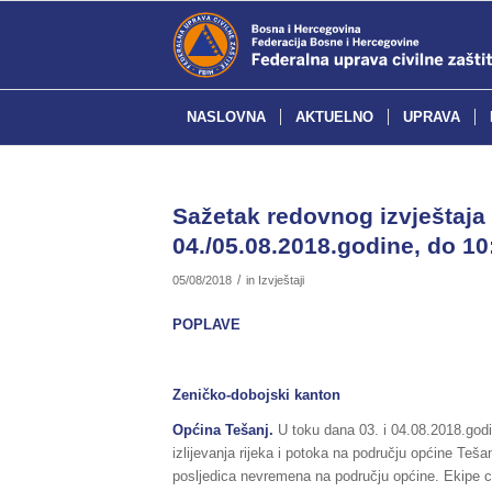
NASLOVNA
AKTUELNO
UPRAVA
Sažetak redovnog izvještaja 
04./05.08.2018.godine, do 10
/
05/08/2018
in
Izvještaji
POPLAVE
Zeničko-dobojski kanton
Općina Tešanj.
U toku dana 03. i 04.08.2018.god
izlijevanja rijeka i potoka na području općine Teš
posljedica nevremena na području općine. Ekipe ci