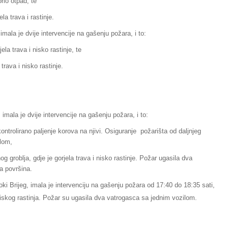
rio otpad, te
la trava i rastinje.
imala je dvije intervencije na gašenju požara, i to:
ela trava i nisko rastinje, te
 trava i nisko rastinje.
mala je dvije intervencije na gašenju požara, i to:
kontrolirano paljenje korova na njivi. Osiguranje požarišta od daljnjeg
ilom,
 groblja, gdje je gorjela trava i nisko rastinje. Požar ugasila dva
a površina.
oki Brijeg, imala je intervenciju na gašenju požara od 17:40 do 18:35 sati,
niskog rastinja. Požar su ugasila dva vatrogasca sa jednim vozilom.