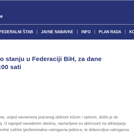
FEDERALNI ŠTAB
JAVNE NABAVKE
INFO
PLAN RADA
K
o stanju u Federaciji BiH, za dane
:00 sati
ine, usljed nevremena praćenog obilnom kišom i vjetrom, došlo je do
anj. U naprijed navedenim danima, nastavljene su aktivnosti na otklanjanju
vilne zaštite (profesionalna vatrogasna jedinica, te dobrovoljna vatrogasna