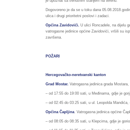
je upoznat sa trenutnim stanjem na terenu.
Dogovoreno je da se u toku dana 05.08.2018.godine
ulica i drugi prioritetni poslovi i zadaci.
Općina Zavidovići.
U ulici Roncadele, na dijelu g
vatrogasne jedinice općine Zavidovići, vršili su 
završena.
POŽARI
Hercegovačko-neretvanski kanton
Grad Mostar.
Vatrogasna jedinica grada Mostara, im
– od 17:55 do 19:00 sati, u Međinama, gdje je gorjel
– od 02:45 do 03:25 sati, u ul. Leopolda Mandića, 
Općina Čapljina
. Vatrogasna jedinica općine Čaplj
– od 08:05 do 08:35 sati, u Klepcima, gdje je gori