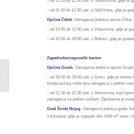
– od 11:15 do 11:35 sati, u Tasovčićima, gdje je go
– od 11:30 do 12:30 sati, u Opličićima, gdje je gorje
Općina Čitluk
. Vatrogasna jedinica općine Čitluk, 
– od 10:45 do 12:00 sati, u Vidovićima, gdje je gorj
– od 15:00 do 18:00 sati, u Blatnici, gdje je gorjela
Zapadnohercegovački kanton
Općina Grude.
Vatrogasna jedinica općine Grude, i
Sažetak redovnog izvještaja o stanju
u Federaciji BiH, za dane
– od 16:00 do 19:00 sati, u Gorici, gdje je vršeno 
03./04.08.2018.godine,...
širenja požara vršila dva vatrogasca s jednim voz
– od 21:30 do 22:30 sati, u Drinovcima, kod mjesnog
vatrogasca sa jednim vozilom. Opožarena je manj
Grad Široki Brijeg
. Vatrogasna jedinica grada Šir
2
u Krtinama, gdje je izgorjelo oko 1000 m
trave i 