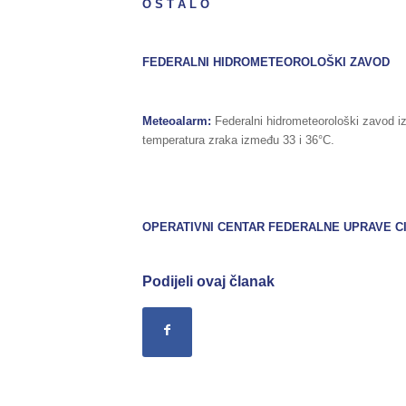
O S T A L O
FEDERALNI HIDROMETEOROLOŠKI ZAVOD
Meteoalarm:
Federalni hidrometeorološki zavod i
temperatura zraka između 33 i 36°C.
OPERATIVNI CENTAR FEDERALNE UPRAVE
C
Podijeli ovaj članak